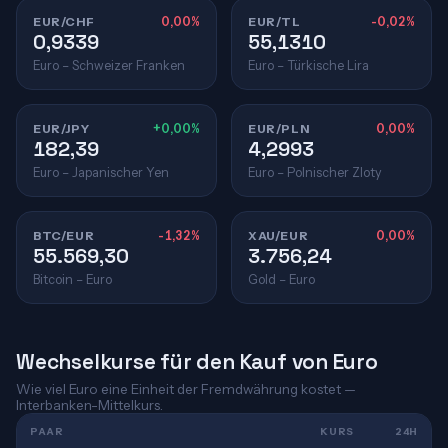
EUR/CHF
0,00%
EUR/TL
-0,02%
0,9339
55,1310
Euro – Schweizer Franken
Euro – Türkische Lira
EUR/JPY
+0,00%
EUR/PLN
0,00%
182,39
4,2993
Euro – Japanischer Yen
Euro – Polnischer Zloty
BTC/EUR
-1,32%
XAU/EUR
0,00%
55.569,30
3.756,24
Bitcoin – Euro
Gold – Euro
Wechselkurse für den Kauf von Euro
Wie viel Euro eine Einheit der Fremdwährung kostet —
Interbanken-Mittelkurs.
PAAR
KURS
24H