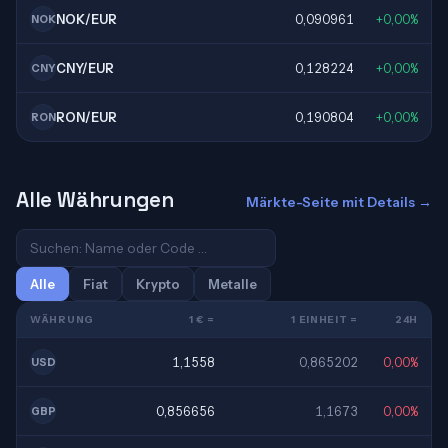
NOK/EUR
0,090961
+0,00%
NOK
CNY/EUR
0,128224
+0,00%
CNY
RON/EUR
0,190804
+0,00%
RON
Alle Währungen
Märkte-Seite mit Details →
Alle
Fiat
Krypto
Metalle
WÄHRUNG
1 € =
1 EINHEIT =
24H
1,1558
0,865202
0,00%
USD
0,856656
1,1673
0,00%
GBP