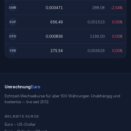
0,003471
288,08
-2,54%
XMR
656,49
0,001523
0,00%
XOF
0,000836
1196,00
0,00%
XPD
275,54
0,003629
0,00%
YER
Umrechnung
Euro
Echtzeit-Wechselkurse für über 100 Währungen. Unabhängig und
kostenlos — live seit 2012.
BELIEBTE KURSE
Euro – US-Dollar