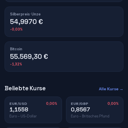
Silberpreis · Unze
54,9970 €
-0,03%
Bitcoin
55.569,30 €
-1,32%
Beliebte Kurse
Alle Kurse →
EUR/USD
0,00%
EUR/GBP
0,00%
1,1558
0,8567
Euro – US-Dollar
Euro – Britisches Pfund