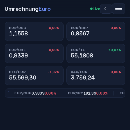
Umrechnung
Euro
☾
Live
0,00%
0,00%
EUR/USD
EUR/GBP
1,1558
0,8567
0,00%
+0,07%
EUR/CHF
EUR/TL
0,9339
55,1808
-1,32%
0,00%
BTC/EUR
XAU/EUR
55.569,30
3.756,24
0,9339
0,00%
182,39
0,00%
55
EUR/CHF
EUR/JPY
EUR/TL