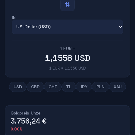
⇄
IN
1 EUR
=
1,1558
USD
1 EUR = 1,1558 USD
USD
GBP
CHF
TL
JPY
PLN
XAU
Goldpreis · Unze
3.756,24 €
0,00%