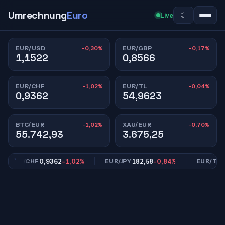
Umrechnung
Euro
☾
Live
-0,30%
-0,17%
EUR/USD
EUR/GBP
1,1522
0,8566
-1,02%
-0,04%
EUR/CHF
EUR/TL
0,9362
54,9623
-1,02%
-0,70%
BTC/EUR
XAU/EUR
55.742,93
3.675,25
0,9362
-1,02%
182,58
-0,84%
54,96
UR/CHF
EUR/JPY
EUR/TL