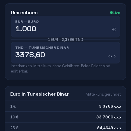
Umrechnen
Live
EUR — EURO
€
1 EUR = 3,3786 TND
TND — TUNESISCHER DINAR
د.ت
Interbanken-Mittelkurs, ohne Gebühren. Beide Felder sind
editierbar.
Euro in Tunesischer Dinar
Mittelkurs, gerundet
1 €
3,3786 د.ت
10 €
33,7860 د.ت
25 €
84,4649 د.ت