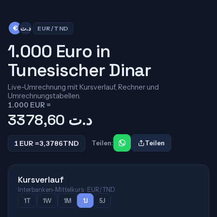
€
د.ت
EUR/TND
1.000 Euro in
Tunesischer Dinar
Live-Umrechnung mit Kursverlauf, Rechner und
Umrechnungstabellen.
1.000 EUR =
3378,60
د.ت
1 EUR =
3,3786
TND
Teilen:
Teilen
Kursverlauf
Interbanken-Mittelkurs · EUR/TND
1T
1W
1M
1J
5J