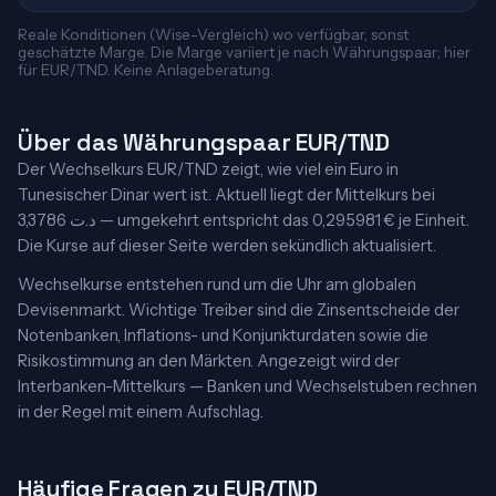
Reale Konditionen (Wise-Vergleich) wo verfügbar, sonst
geschätzte Marge. Die Marge variiert je nach Währungspaar; hier
für EUR/TND. Keine Anlageberatung.
Über das Währungspaar EUR/TND
Der Wechselkurs EUR/TND zeigt, wie viel ein Euro in
Tunesischer Dinar wert ist. Aktuell liegt der Mittelkurs bei
3,3786 د.ت — umgekehrt entspricht das 0,295981 € je Einheit.
Die Kurse auf dieser Seite werden sekündlich aktualisiert.
Wechselkurse entstehen rund um die Uhr am globalen
Devisenmarkt. Wichtige Treiber sind die Zinsentscheide der
Notenbanken, Inflations- und Konjunkturdaten sowie die
Risikostimmung an den Märkten. Angezeigt wird der
Interbanken-Mittelkurs — Banken und Wechselstuben rechnen
in der Regel mit einem Aufschlag.
Häufige Fragen zu EUR/TND