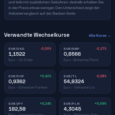
und teils mit zusätzlichen Gebühren; deshalb erhalten Sie
in der Praxis etwas weniger. Den Unterschied zeigt der
Anbietervergleich auf der Banken-Seite.
Verwandte Wechselkurse
Alle Kurse →
EUR/USD
-0,30%
EUR/GBP
-0,17%
1,1522
0,8566
Euro – US-Dollar
Euro – Britisches Pfund
EUR/CHF
+0,42%
EUR/TL
-0,28%
0,9362
54,8324
Euro – Schweizer Franken
Euro – Türkische Lira
EUR/JPY
+0,24%
EUR/PLN
+0,09%
182,58
4,3045
Euro – Japanischer Yen
Euro – Polnischer Zloty