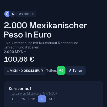
$
€
MXN/EUR
2.000 Mexikanischer
Peso in Euro
Live-Umrechnung mit Kursverlauf, Rechner und
Umrechnungstabellen.
2.000 MXN =
100,86
€
1 MXN =
0,050431
EUR
Teilen:
Teilen
Kursverlauf
Interbanken-Mittelkurs · MXN/EUR
1T
1W
1M
1J
5J