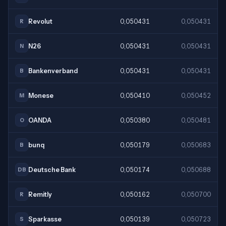
Revolut
0,050431
0,050431
R
N26
0,050431
0,050431
N
Bankenverband
0,050431
0,050431
B
Monese
0,050410
0,050452
M
OANDA
0,050380
0,050481
O
bunq
0,050179
0,050683
B
Deutsche Bank
0,050174
0,050688
DB
Remitly
0,050162
0,050700
R
Sparkasse
0,050139
0,050723
S