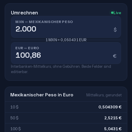
Umrechnen
Live
MXN — MEXIKANISCHER PESO
$
1 MXN = 0,050431 EUR
EUR — EURO
€
Interbanken-Mittelkurs, ohne Gebühren. Beide Felder sind
editierbar.
Mexikanischer Peso in Euro
Mittelkurs, gerundet
10 $
0,504309 €
50 $
2,5215 €
100 $
5,0431 €