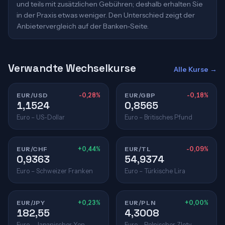
und teils mit zusätzlichen Gebühren; deshalb erhalten Sie
in der Praxis etwas weniger. Den Unterschied zeigt der
Anbietervergleich auf der Banken-Seite.
Verwandte Wechselkurse
Alle Kurse →
EUR/USD
-0,28%
EUR/GBP
-0,18%
1,1524
0,8565
Euro – US-Dollar
Euro – Britisches Pfund
EUR/CHF
+0,44%
EUR/TL
-0,09%
0,9363
54,9374
Euro – Schweizer Franken
Euro – Türkische Lira
EUR/JPY
+0,23%
EUR/PLN
+0,00%
182,55
4,3008
Euro – Japanischer Yen
Euro – Polnischer Zloty