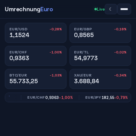
Umrechnung
Euro
☾
Live
-0,28%
-0,18%
EUR/USD
EUR/GBP
1,1524
0,8565
-1,00%
-0,02%
EUR/CHF
EUR/TL
0,9363
54,9773
-1,03%
-0,34%
BTC/EUR
XAU/EUR
55.733,25
3.688,84
0,18%
0,9363
-1,00%
182,55
-0,79%
EUR/CHF
EUR/JPY