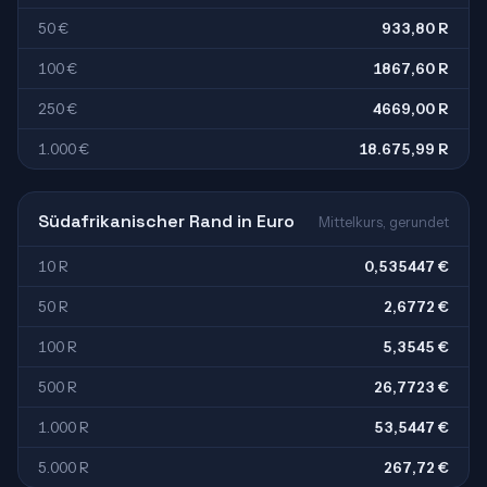
50 €
933,80 R
100 €
1867,60 R
250 €
4669,00 R
1.000 €
18.675,99 R
Südafrikanischer Rand in Euro
Mittelkurs, gerundet
10 R
0,535447 €
50 R
2,6772 €
100 R
5,3545 €
500 R
26,7723 €
1.000 R
53,5447 €
5.000 R
267,72 €