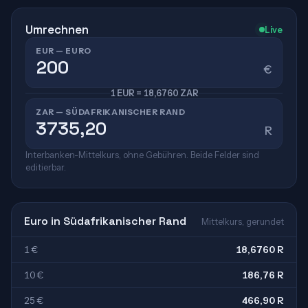
Umrechnen
Live
EUR — EURO
€
1 EUR = 18,6760 ZAR
ZAR — SÜDAFRIKANISCHER RAND
R
Interbanken-Mittelkurs, ohne Gebühren. Beide Felder sind
editierbar.
Euro in Südafrikanischer Rand
Mittelkurs, gerundet
1 €
18,6760 R
10 €
186,76 R
25 €
466,90 R