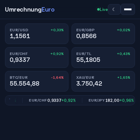
Umrechnung
Euro
☾
Live
+0,33%
+0,02%
EUR/USD
EUR/GBP
1,1561
0,8566
+0,92%
+0,43%
EUR/CHF
EUR/TL
0,9337
55,1805
-1,64%
+1,65%
BTC/EUR
XAU/EUR
55.554,88
3.750,42
0,02%
0,9337
+0,92%
182,00
+0,96%
EUR/CHF
EUR/JPY