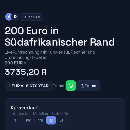
€
R
EUR/ZAR
200 Euro in
Südafrikanischer Rand
Live-Umrechnung mit Kursverlauf, Rechner und
Umrechnungstabellen.
200 EUR =
3735,20
R
1 EUR =
18,6760
ZAR
Teilen:
Teilen
Kursverlauf
Interbanken-Mittelkurs · EUR/ZAR
1T
1W
1M
1J
5J