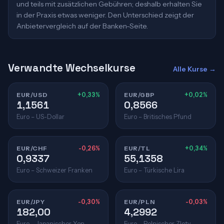
und teils mit zusätzlichen Gebühren; deshalb erhalten Sie
in der Praxis etwas weniger. Den Unterschied zeigt der
Anbietervergleich auf der Banken-Seite.
Verwandte Wechselkurse
Alle Kurse →
EUR/USD
+0,33%
EUR/GBP
+0,02%
1,1561
0,8566
Euro – US-Dollar
Euro – Britisches Pfund
EUR/CHF
-0,26%
EUR/TL
+0,34%
0,9337
55,1358
Euro – Schweizer Franken
Euro – Türkische Lira
EUR/JPY
-0,30%
EUR/PLN
-0,03%
182,00
4,2992
Euro – Japanischer Yen
Euro – Polnischer Zloty