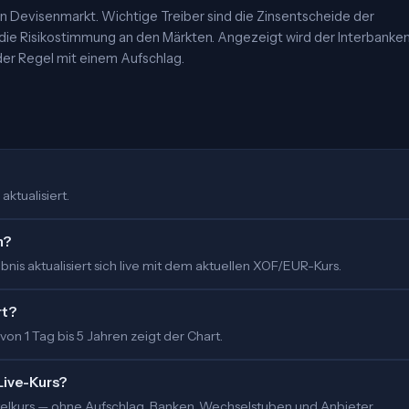
 Devisenmarkt. Wichtige Treiber sind die Zinsentscheide der
 die Risikostimmung an den Märkten. Angezeigt wird der Interbanke
er Regel mit einem Aufschlag.
aktualisiert.
m?
is aktualisiert sich live mit dem aktuellen XOF/EUR-Kurs.
rt?
 von 1 Tag bis 5 Jahren zeigt der Chart.
Live-Kurs?
ittelkurs — ohne Aufschlag. Banken, Wechselstuben und Anbieter