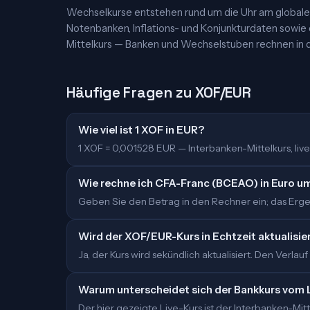
Wechselkurse entstehen rund um die Uhr am globalen
Notenbanken, Inflations- und Konjunkturdaten sowie
Mittelkurs — Banken und Wechselstuben rechnen in d
Häufige Fragen zu XOF/EUR
Wie viel ist 1 XOF in EUR?
1 XOF = 0,001528 EUR — Interbanken-Mittelkurs, live 
Wie rechne ich CFA-Franc (BCEAO) in Euro u
Geben Sie den Betrag in den Rechner ein; das Ergebn
Wird der XOF/EUR-Kurs in Echtzeit aktualisie
Ja, der Kurs wird sekündlich aktualisiert. Den Verlauf
Warum unterscheidet sich der Bankkurs vom 
Der hier gezeigte Live-Kurs ist der Interbanken-M