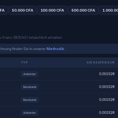
CFA
50.000 CFA
100.000 CFA
500.000 CFA
1.000.0
FA-Franc (BCEAO) tatsächlich erhalten.
echnung finden Sie in unserer
Methodik
.
TYP
SIE KAUFEN EUR
0,001528
Anbieter
0,001528
Neobank
0,001528
Neobank
0,001528
Anbieter