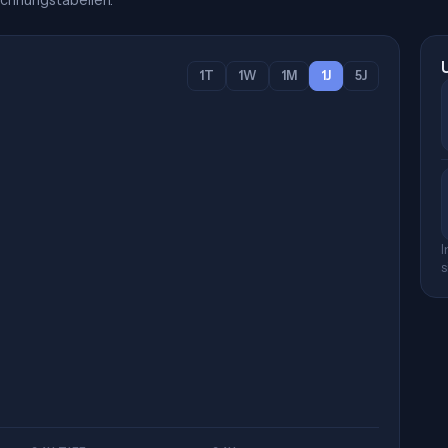
chnungstabellen.
1T
1W
1M
1J
5J
I
s