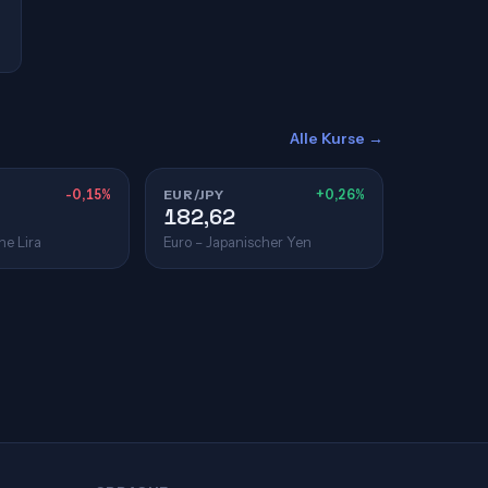
Alle Kurse →
-0,15%
EUR/JPY
+0,26%
182,62
he Lira
Euro – Japanischer Yen