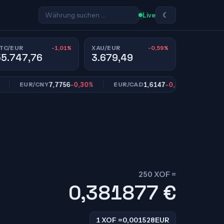
☾
Live
-1,01%
-0,59%
TC/EUR
XAU/EUR
55.747,76
3.679,49
7,7756
-0,30%
1,6147
-0,35%
1
EUR/CNY
EUR/CAD
EUR/SEK
250 XOF =
0,381877
€
1 XOF =
0,001528
EUR