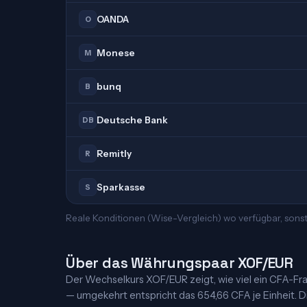
OANDA
O
Monese
M
bunq
B
Deutsche Bank
DB
Remitly
R
Sparkasse
S
Reale Konditionen (Wise-Vergleich) wo verfügbar, sonst
Über das Währungspaar XOF/EUR
Der Wechselkurs XOF/EUR zeigt, wie viel ein CFA-Fran
— umgekehrt entspricht das 654,66 CFA je Einheit. Di