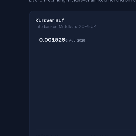
Live-Umrechnung mit Kursverlauf, Rechner und Umre
Kursverlauf
Interbanken-Mittelkurs · XOF/EUR
0,001528
6. Aug. 2026