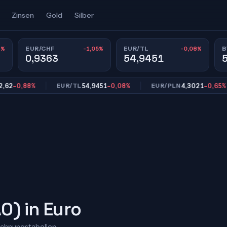
Zinsen
Gold
Silber
8%
-1,05%
-0,08%
EUR/CHF
EUR/TL
B
0,9363
54,9451
0,88%
54,9451
-0,08%
4,3021
-0,65%
EUR/TL
EUR/PLN
O) in Euro