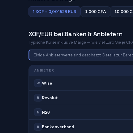
1 XOF = 0,001528 EUR
1.000 CFA
10.000 
XOF/EUR bei Banken & Anbietern
Typische Kurse inklusive Marge — wie viel Euro Sie je C
Einige Anbieterwerte sind geschätzt. Details zur Ber
ANBIETER
Wise
W
Revolut
R
N26
N
Bankenverband
B