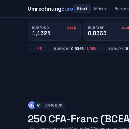
Umrechnung
Euro
Start
Märkte
Banken
-0,31%
-0,1
EUR/USD
EUR/GBP
1,1521
0,8565
0,8565
-0,18%
0,9363
-1,05%
182,62
-
GBP
EUR/CHF
EUR/JPY
CFA
€
XOF/EUR
250 CFA-Franc (BCEA