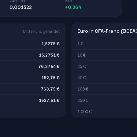
24H TIEF
24H
0,001522
+0,36%
Euro in CFA-Franc (BCEA
Mittelkurs, gerundet
1,5275 €
1 €
15,2751 €
10 €
76,3754 €
25 €
152,75 €
50 €
763,75 €
100 €
1527,51 €
250 €
1.000 €