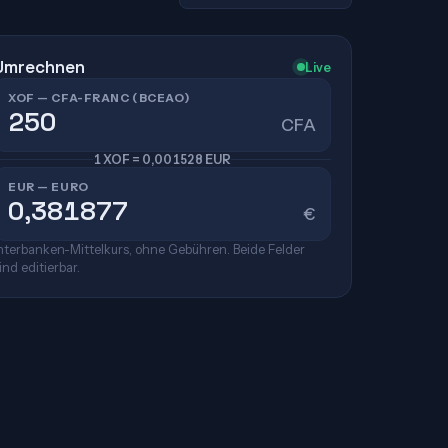
Umrechnen
Live
XOF — CFA-FRANC (BCEAO)
CFA
1 XOF = 0,001528 EUR
EUR — EURO
€
nterbanken-Mittelkurs, ohne Gebühren. Beide Felder
ind editierbar.