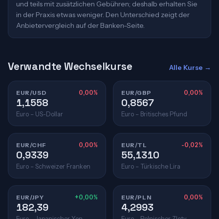
und teils mit zusätzlichen Gebühren; deshalb erhalten Sie
in der Praxis etwas weniger. Den Unterschied zeigt der
Anbietervergleich auf der Banken-Seite.
Verwandte Wechselkurse
Alle Kurse →
EUR/USD
0,00%
EUR/GBP
0,00%
1,1558
0,8567
Euro – US-Dollar
Euro – Britisches Pfund
EUR/CHF
0,00%
EUR/TL
-0,02%
0,9339
55,1310
Euro – Schweizer Franken
Euro – Türkische Lira
EUR/JPY
+0,00%
EUR/PLN
0,00%
182,39
4,2993
Euro – Japanischer Yen
Euro – Polnischer Zloty