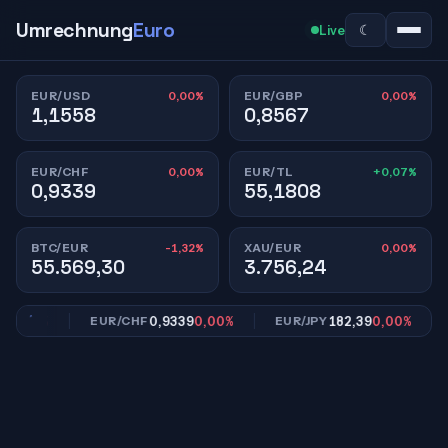
Umrechnung
Euro
☾
Live
0,00%
0,00%
EUR/USD
EUR/GBP
1,1558
0,8567
0,00%
+0,07%
EUR/CHF
EUR/TL
0,9339
55,1808
-1,32%
0,00%
BTC/EUR
XAU/EUR
55.569,30
3.756,24
,00%
0,9339
0,00%
182,39
0,00%
EUR/CHF
EUR/JPY
E