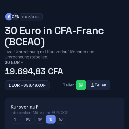
€
CFA
EUR/XOF
30 Euro in CFA-Franc
(BCEAO)
Live-Umrechnung mit Kursverlauf, Rechner und
Umrechnungstabellen.
30 EUR =
19.694,83
CFA
1 EUR =
656,49
XOF
Teilen:
Teilen
Kursverlauf
Interbanken-Mittelkurs · EUR/XOF
1T
1W
1M
1J
5J