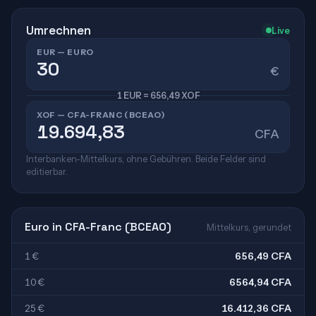
Umrechnen
Live
EUR — EURO
€
1 EUR = 656,49 XOF
XOF — CFA-FRANC (BCEAO)
CFA
Interbanken-Mittelkurs, ohne Gebühren. Beide Felder sind
editierbar.
Euro in CFA-Franc (BCEAO)
Mittelkurs, gerundet
1 €
656,49 CFA
10 €
6564,94 CFA
25 €
16.412,36 CFA