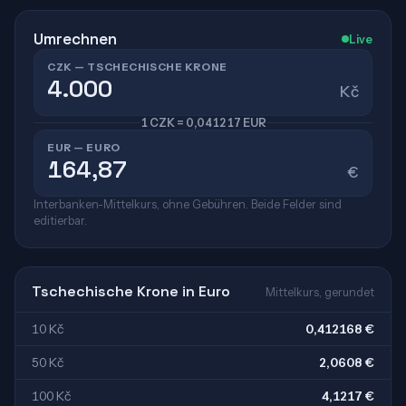
Umrechnen
Live
CZK — TSCHECHISCHE KRONE
Kč
1 CZK = 0,041217 EUR
EUR — EURO
€
Interbanken-Mittelkurs, ohne Gebühren. Beide Felder sind
editierbar.
Tschechische Krone in Euro
Mittelkurs, gerundet
10 Kč
0,412168 €
50 Kč
2,0608 €
100 Kč
4,1217 €