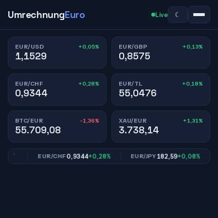
Umrechnung
Euro
☾
Live
+0,05%
+0,13%
EUR/USD
EUR/GBP
1,1529
0,8575
+0,28%
+0,18%
EUR/CHF
EUR/TL
0,9344
55,0476
-1,36%
+1,31%
BTC/EUR
XAU/EUR
55.709,08
3.738,14
13%
0,9344
+0,28%
182,59
+0,08%
EUR/CHF
EUR/JPY
E