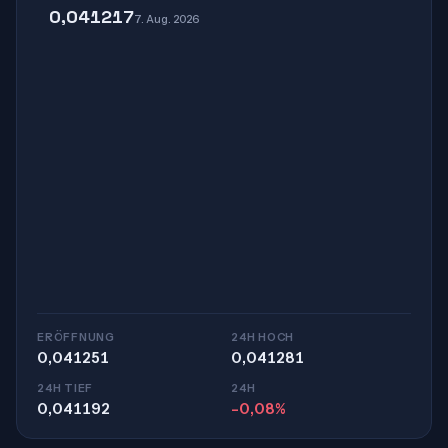
0,041217
7. Aug. 2026
ERÖFFNUNG
24H HOCH
0,041251
0,041281
24H TIEF
24H
0,041192
-0,08%