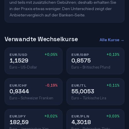
und teils mit zusätzlichen Gebühren; deshalb erhalten Sie
in der Praxis etwas weniger. Den Unterschied zeigt der
Anbietervergleich auf der Banken-Seite.
Verwandte Wechselkurse
Alle Kurse →
EUR/USD
+0,05%
EUR/GBP
+0,13%
1,1529
0,8575
Euro – US-Dollar
Euro – Britisches Pfund
EUR/CHF
-0,19%
EUR/TL
+0,11%
0,9344
55,0053
Euro – Schweizer Franken
Euro – Türkische Lira
EUR/JPY
+0,02%
EUR/PLN
+0,03%
182,59
4,3018
Euro – Japanischer Yen
Euro – Polnischer Zloty