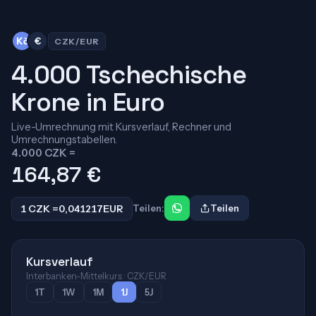
Kč
€
CZK/EUR
4.000 Tschechische
Krone in Euro
Live-Umrechnung mit Kursverlauf, Rechner und
Umrechnungstabellen.
4.000 CZK =
164,87
€
1 CZK =
0,041217
EUR
Teilen:
Teilen
Kursverlauf
Interbanken-Mittelkurs · CZK/EUR
1T
1W
1M
1J
5J