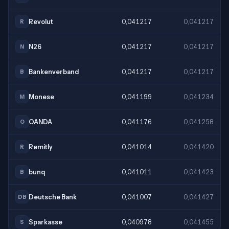
Revolut
0,041217
0,041217
R
N26
0,041217
0,041217
N
Bankenverband
0,041217
0,041217
B
Monese
0,041199
0,041234
M
OANDA
0,041176
0,041258
O
Remitly
0,041014
0,041420
R
bunq
0,041011
0,041423
B
Deutsche Bank
0,041007
0,041427
DB
Sparkasse
0,040978
0,041455
S