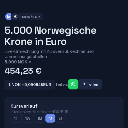
kr
€
NOK/EUR
5.000 Norwegische
Krone in Euro
Live-Umrechnung mit Kursverlauf, Rechner und
Umrechnungstabellen.
5.000 NOK =
454,23
€
1 NOK =
0,090845
EUR
Teilen:
Teilen
Kursverlauf
Interbanken-Mittelkurs · NOK/EUR
1T
1W
1M
1J
5J