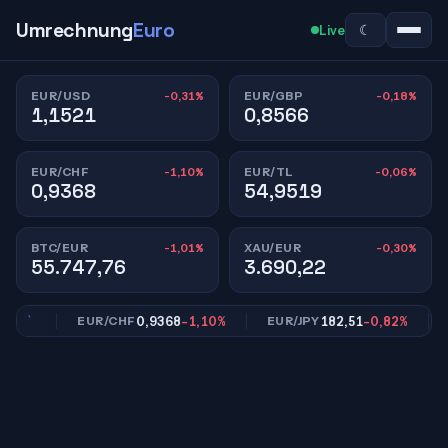
Umrechnung
Euro
☾
Live
-0,31%
-0,18%
EUR/USD
EUR/GBP
1,1521
0,8566
-1,10%
-0,06%
EUR/CHF
EUR/TL
0,9368
54,9519
-1,01%
-0,30%
BTC/EUR
XAU/EUR
55.747,76
3.690,22
18%
0,9368
-1,10%
182,51
-0,82%
EUR/CHF
EUR/JPY
EU