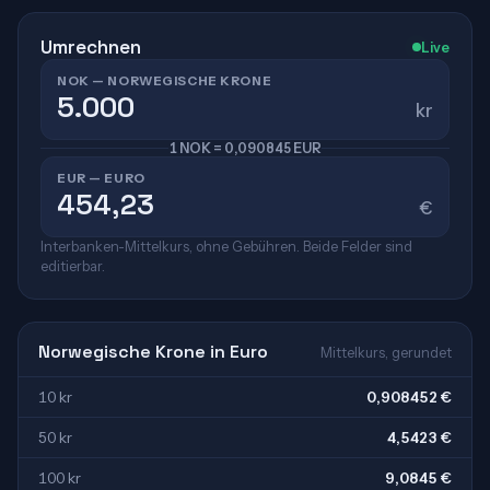
Umrechnen
Live
NOK — NORWEGISCHE KRONE
kr
1 NOK = 0,090845 EUR
EUR — EURO
€
Interbanken-Mittelkurs, ohne Gebühren. Beide Felder sind
editierbar.
Norwegische Krone in Euro
Mittelkurs, gerundet
10 kr
0,908452 €
50 kr
4,5423 €
100 kr
9,0845 €