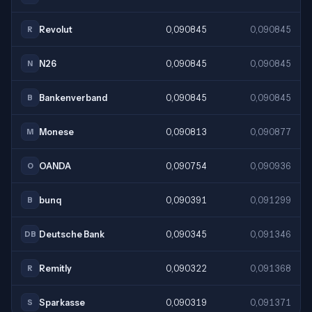
Revolut
0,090845
0,090845
R
N26
0,090845
0,090845
N
Bankenverband
0,090845
0,090845
B
Monese
0,090813
0,090877
M
OANDA
0,090754
0,090936
O
bunq
0,090391
0,091299
B
Deutsche Bank
0,090345
0,091346
DB
Remitly
0,090322
0,091368
R
Sparkasse
0,090319
0,091371
S