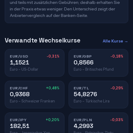
und teils mit zusätzlichen Gebühren; deshalb erhalten Sie
in der Praxis etwas weniger. Den Unterschied zeigt der
Anbietervergleich auf der Banken-Seite.
Verwandte Wechselkurse
Alle Kurse →
EUR/USD
-0,31%
EUR/GBP
-0,18%
1,1521
0,8566
Euro – US-Dollar
Euro – Britisches Pfund
EUR/CHF
+0,48%
EUR/TL
-0,29%
0,9368
54,8276
Euro – Schweizer Franken
Euro – Türkische Lira
EUR/JPY
+0,20%
EUR/PLN
-0,03%
182,51
4,2993
Euro – Japanischer Yen
Euro – Polnischer Zloty