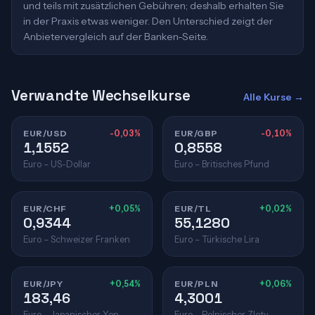
und teils mit zusätzlichen Gebühren; deshalb erhalten Sie
in der Praxis etwas weniger. Den Unterschied zeigt der
Anbietervergleich auf der Banken-Seite.
Verwandte Wechselkurse
Alle Kurse →
EUR/USD
-0,03%
EUR/GBP
-0,10%
1,1552
0,8558
Euro – US-Dollar
Euro – Britisches Pfund
EUR/CHF
+0,05%
EUR/TL
+0,02%
0,9344
55,1280
Euro – Schweizer Franken
Euro – Türkische Lira
EUR/JPY
+0,54%
EUR/PLN
+0,06%
183,46
4,3001
Euro – Japanischer Yen
Euro – Polnischer Zloty