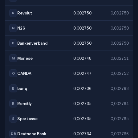
Revolut
0,002750
0,002750
R
N26
0,002750
0,002750
N
Bankenverband
0,002750
0,002750
B
Monese
0,002748
0,002751
M
OANDA
0,002747
0,002752
O
bunq
0,002736
0,002763
B
Remitly
0,002735
0,002764
R
Sparkasse
0,002735
0,002765
S
Deutsche Bank
0,002734
0,002766
DB