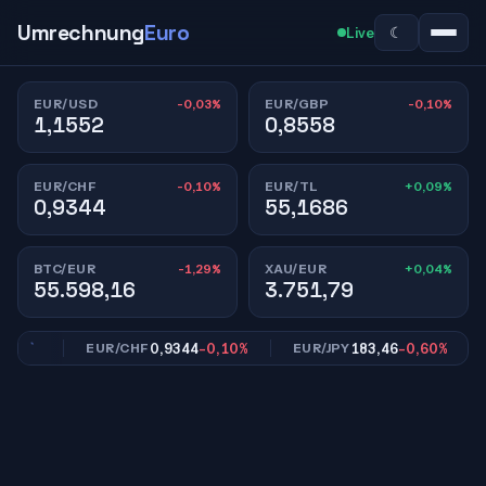
Umrechnung
Euro
☾
Live
-0,03%
-0,10%
EUR/USD
EUR/GBP
1,1552
0,8558
-0,10%
+0,09%
EUR/CHF
EUR/TL
0,9344
55,1686
-1,29%
+0,04%
BTC/EUR
XAU/EUR
55.598,16
3.751,79
10%
0,9344
-0,10%
183,46
-0,60%
EUR/CHF
EUR/JPY
E