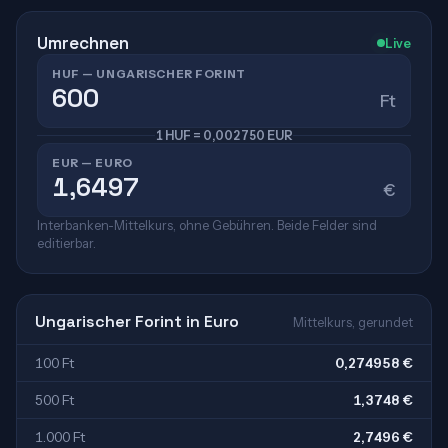
Umrechnen
Live
HUF — UNGARISCHER FORINT
Ft
1 HUF = 0,002750 EUR
EUR — EURO
€
Interbanken-Mittelkurs, ohne Gebühren. Beide Felder sind
editierbar.
Ungarischer Forint in Euro
Mittelkurs, gerundet
100 Ft
0,274958 €
500 Ft
1,3748 €
1.000 Ft
2,7496 €