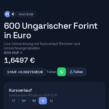
Ft
€
HUF/EUR
600 Ungarischer Forint
in Euro
Live-Umrechnung mit Kursverlauf, Rechner und
Umrechnungstabellen.
600 HUF =
1,6497
€
1 HUF =
0,002750
EUR
Teilen:
Teilen
Kursverlauf
Interbanken-Mittelkurs · HUF/EUR
1T
1W
1M
1J
5J