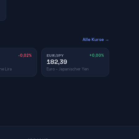
Alle Kurse →
-0,02%
EUR/JPY
+0,00%
182,39
he Lira
Euro – Japanischer Yen