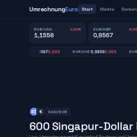
Umrechnung
Euro
Start
Märkte
Banken
0,00%
0,0
EUR/USD
EUR/GBP
1,1558
0,8567
0,8567
0,00%
0,9339
0,00%
1
EUR/GBP
EUR/CHF
EUR/JPY
S$
€
SGD/EUR
600 Singapur-Dollar 