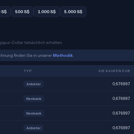
 S$
500 S$
1.000 S$
5.000 S$
gapur-Dollar tatsächlich erhalten.
echnung finden Sie in unserer
Methodik
.
TYP
SIE KAUFEN EUR
0,676997
Anbieter
0,676997
Neobank
0,676997
Neobank
0,676997
Anbieter