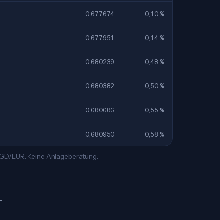
0,677674
0,10 %
0,677951
0,14 %
0,680239
0,48 %
0,680382
0,50 %
0,680686
0,55 %
0,680950
0,58 %
 SGD/EUR. Keine Anlageberatung.
—