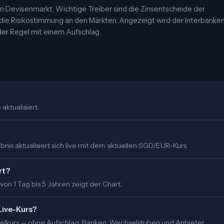
 Devisenmarkt. Wichtige Treiber sind die Zinsentscheide der
 die Risikostimmung an den Märkten. Angezeigt wird der Interbanke
er Regel mit einem Aufschlag.
aktualisiert.
nis aktualisiert sich live mit dem aktuellen SGD/EUR-Kurs.
rt?
 von 1 Tag bis 5 Jahren zeigt der Chart.
Live-Kurs?
ittelkurs — ohne Aufschlag. Banken, Wechselstuben und Anbieter