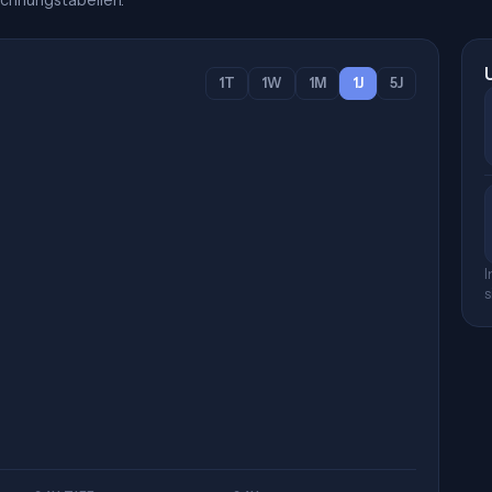
chnungstabellen.
1T
1W
1M
1J
5J
I
s