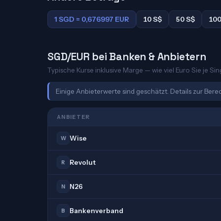
1 SGD = 0,676997 EUR
10 S$
50 S$
100
SGD/EUR bei Banken & Anbietern
Typische Kurse inklusive Marge — wie viel Euro Sie je Sin
Einige Anbieterwerte sind geschätzt. Details zur Ber
ANBIETER
Wise
W
Revolut
R
N26
N
Bankenverband
B