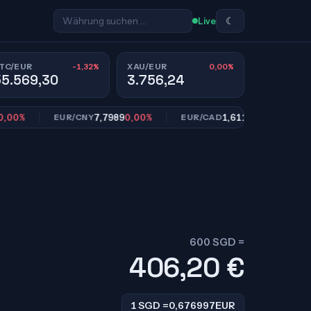
☾
Live
-1,32%
0,00%
TC/EUR
XAU/EUR
55.569,30
3.756,24
7,7989
0,00%
1,6113
0,00%
EUR/CNY
EUR/CAD
EUR/S
600 SGD =
406,20
€
1 SGD =
0,676997
EUR