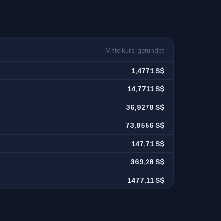
Mittelkurs, gerundet
1,4771 S$
14,7711 S$
36,9278 S$
73,8556 S$
147,71 S$
369,28 S$
1477,11 S$