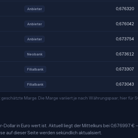
0,676320
Anbieter
0,676042
Anbieter
0,673754
Anbieter
0,673612
Neobank
0,673307
Filialbank
0,673043
Filialbank
t geschätzte Marge. Die Marge variiert je nach Währungspaar; hier für
Dollar in Euro wert ist. Aktuell liegt der Mittelkurs bei 0,676997 € 
se auf dieser Seite werden sekündlich aktualisiert.