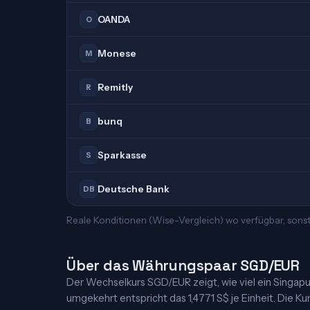
OANDA
O
Monese
M
Remitly
R
bunq
B
Sparkasse
S
Deutsche Bank
DB
Reale Konditionen (Wise-Vergleich) wo verfügbar, sons
Über das Währungspaar SGD/EUR
Der Wechselkurs SGD/EUR zeigt, wie viel ein Singapur-
umgekehrt entspricht das 1,4771 S$ je Einheit. Die Kur