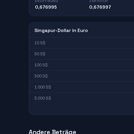
ERÖFFNUNG
24H HOCH
0,676995
0,676997
Singapur-Dollar in Euro
10 S$
50 S$
100 S$
500 S$
1.000 S$
5.000 S$
Andere Beträge