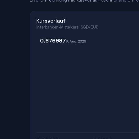
Live-Umrechnung mit Kursverlauf, Rechner und Umre
Kursverlauf
Interbanken-Mittelkurs · SGD/EUR
0,676997
8. Aug. 2026