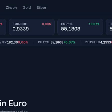
Zinsen
Gold
Silber
0%
0,00%
+0,07%
EUR/CHF
EUR/TL
B
0,9339
55,1808
82,39
0,00%
55,1808
+0,07%
4,2993
0,00%
EUR/TL
EUR/PLN
in Euro