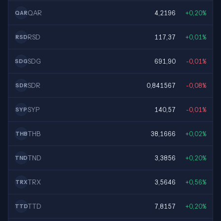
QAR
4,2196
+0,20%
QAR
RSD
117,37
+0,01%
RSD
SDG
691,90
-0,01%
SDG
SDR
0,841567
-0,08%
SDR
SYP
140,57
-0,01%
SYP
THB
38,1666
+0,02%
THB
TND
3,3856
+0,20%
TND
TRX
3,5646
+0,56%
TRX
TTD
7,8157
+0,20%
TTD