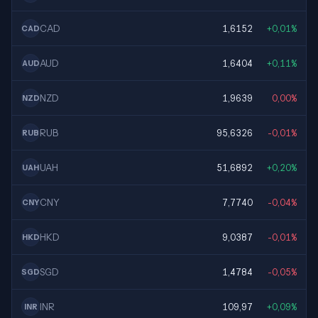
CAD
1,6152
+0,01%
CAD
AUD
1,6404
+0,11%
AUD
NZD
1,9639
0,00%
NZD
RUB
95,6326
-0,01%
RUB
UAH
51,6892
+0,20%
UAH
CNY
7,7740
-0,04%
CNY
HKD
9,0387
-0,01%
HKD
SGD
1,4784
-0,05%
SGD
INR
109,97
+0,09%
INR