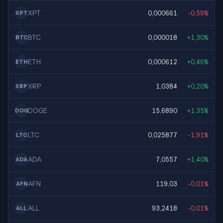
XPT
0,000661
-0,59%
XPT
BTC
0,000018
+1,30%
BTC
ETH
0,000612
+0,46%
ETH
XRP
1,0384
+0,20%
XRP
DOGE
15,6890
+1,35%
DOG
LTC
0,025877
-1,91%
LTC
ADA
7,0557
+1,40%
ADA
AFN
119,03
-0,01%
AFN
ALL
93,2418
-0,01%
ALL