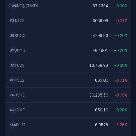
NT$ (TWD)
37,1354
+0,00%
TWD
TZS
3059,09
-0,01%
TZS
UGX
4299,93
+0,20%
UGX
UYU
46,4901
+0,20%
UYU
UZS
13.756,98
+0,20%
UZS
VES
869,00
-0,01%
VES
VND
30.205,50
-0,09%
VND
XAF
656,10
+0,20%
XAF
XLM
6,0528
-5,28%
XLM