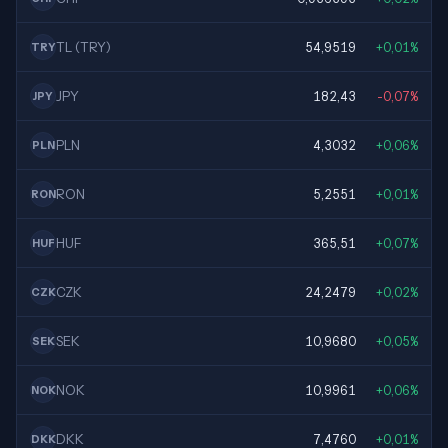
TL (TRY)
54,9519
+0,01%
TRY
JPY
182,43
-0,07%
JPY
PLN
4,3032
+0,06%
PLN
RON
5,2551
+0,01%
RON
HUF
365,51
+0,07%
HUF
CZK
24,2479
+0,02%
CZK
SEK
10,9680
+0,05%
SEK
NOK
10,9961
+0,06%
NOK
DKK
7,4760
+0,01%
DKK