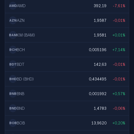
AMD
392,19
-7,61%
AMD
AZN
1,9587
-0,01%
AZN
KM (BAM)
1,9581
+0,01%
BAM
BCH
0,005196
+7,14%
BCH
BDT
142,63
-0,01%
BDT
BD (BHD)
0,434495
-0,01%
BHD
BNB
0,001992
+0,57%
BNB
BND
1,4783
-0,06%
BND
BOB
13,9620
+0,20%
BOB