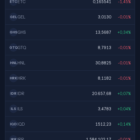
ETC
0,165541
-1,45%
ETC
GEL
3,0130
-0,01%
GEL
GHS
13,5687
+0,34%
GHS
GTQ
8,7913
-0,01%
GTQ
HNL
30,8825
-0,01%
HNL
HRK
8,1182
-0,01%
HRK
IDR
20.657,68
+0,07%
IDR
ILS
3,4783
+0,04%
ILS
IQD
1512,23
+0,14%
IQD
IRR
1.584.102,17
-0,01%
IRR