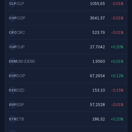
CLP
1055,65
-0,01%
CLP
COP
3641,37
-0,01%
COP
CRC
523,79
-0,01%
CRC
CUP
27,7042
+0,20%
CUP
DM (DEM)
1,9560
+0,01%
DEM
DOP
67,2654
+0,12%
DOP
DZD
153,10
-0,15%
DZD
EGP
57,2528
-0,01%
EGP
ETB
186,32
+0,20%
ETB