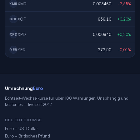
XMR
0,003460
-2,55%
XMR
XOF
656,10
+0,20%
XOF
XPD
0,000840
+0,30%
XPD
YER
272,90
-0,01%
YER
Umrechnung
Euro
Echtzeit-Wechselkurse für über 100 Währungen. Unabhängig und
kostenlos — live seit 2012.
BELIEBTE KURSE
Euro – US-Dollar
Euro – Britisches Pfund