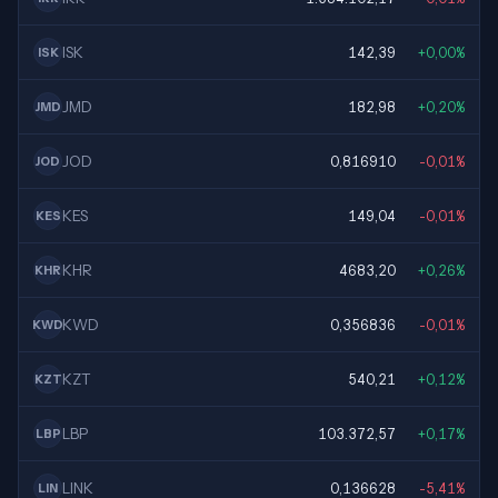
ISK
142,39
+0,00%
ISK
JMD
182,98
+0,20%
JMD
JOD
0,816910
-0,01%
JOD
KES
149,04
-0,01%
KES
KHR
4683,20
+0,26%
KHR
KWD
0,356836
-0,01%
KWD
KZT
540,21
+0,12%
KZT
LBP
103.372,57
+0,17%
LBP
LINK
0,136628
-5,41%
LIN