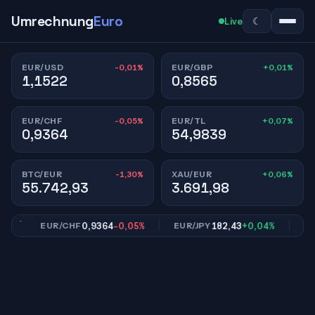
Umrechnung
Euro
☾
Live
-0,01%
+0,01%
EUR/USD
EUR/GBP
1,1522
0,8565
-0,05%
+0,07%
EUR/CHF
EUR/TL
0,9364
54,9839
-1,30%
+0,06%
BTC/EUR
XAU/EUR
55.742,93
3.691,98
0,9364
-0,05%
182,43
+0,04%
EUR/CHF
EUR/JPY
EUR/T