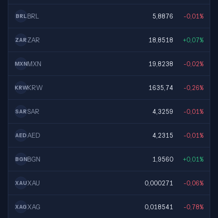
BRL
5,8876
-0,01%
BRL
ZAR
18,8518
+0,07%
ZAR
MXN
19,8238
-0,02%
MXN
KRW
1635,74
-0,26%
KRW
SAR
4,3259
-0,01%
SAR
AED
4,2315
-0,01%
AED
BGN
1,9560
+0,01%
BGN
XAU
0,000271
-0,06%
XAU
XAG
0,018541
-0,78%
XAG