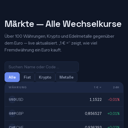
Märkte — Alle Wechselkurse
Über 100 Währungen, Krypto und Edelmetalle gegenüber
dem Euro — live aktualisiert. „1 € =“ zeigt, wie viel
Fremdwährung ein Euro kauft.
Alle
Fiat
Krypto
Metalle
WÄHRUNG
1 € =
24H
USD
1,1522
-0,01%
USD
GBP
0,856527
+0,01%
GBP
CHF
0,936393
+0,02%
CHF