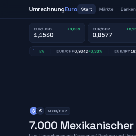
Umrechnung
Euro
Start
Märkte
Banken
+0,06%
+0,1
EUR/USD
EUR/GBP
1,1530
0,8577
0,8577
+0,15%
0,9342
+0,33%
182,51
+
GBP
EUR/CHF
EUR/JPY
$
€
MXN/EUR
7.000 Mexikanischer 