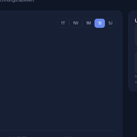
chnungstabellen.
1T
1W
1M
1J
5J
I
s