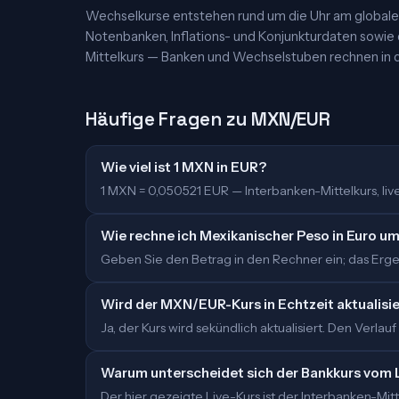
Wechselkurse entstehen rund um die Uhr am globalen
Notenbanken, Inflations- und Konjunkturdaten sowie
Mittelkurs — Banken und Wechselstuben rechnen in d
Häufige Fragen zu MXN/EUR
Wie viel ist 1 MXN in EUR?
1 MXN = 0,050521 EUR — Interbanken-Mittelkurs, live 
Wie rechne ich Mexikanischer Peso in Euro u
Geben Sie den Betrag in den Rechner ein; das Ergeb
Wird der MXN/EUR-Kurs in Echtzeit aktualisi
Ja, der Kurs wird sekündlich aktualisiert. Den Verlauf
Warum unterscheidet sich der Bankkurs vom 
Der hier gezeigte Live-Kurs ist der Interbanken-M