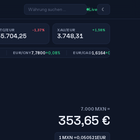
☾
Live
-1,37%
+1,58%
TC/EUR
XAU/EUR
55.704,25
3.748,31
7,7800
+0,08%
1,6164
+0,03%
EUR/CNY
EUR/CAD
EUR/SEK
7.000 MXN =
353,65
€
1 MXN =
0,050521
EUR