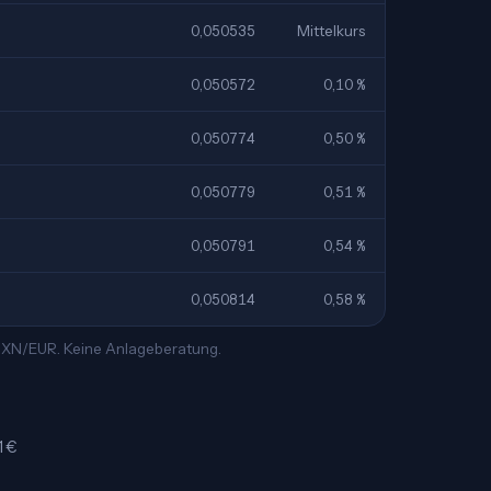
0,050535
Mittelkurs
0,050572
0,10 %
0,050774
0,50 %
0,050779
0,51 %
0,050791
0,54 %
0,050814
0,58 %
 MXN/EUR. Keine Anlageberatung.
1 €