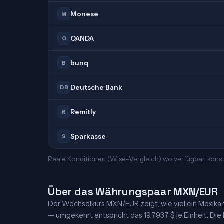
Monese
M
OANDA
O
bunq
B
Deutsche Bank
DB
Remitly
R
Sparkasse
S
Reale Konditionen (Wise-Vergleich) wo verfügbar, sons
Über das Währungspaar MXN/EUR
Der Wechselkurs MXN/EUR zeigt, wie viel ein Mexikanis
— umgekehrt entspricht das 19,7937 $ je Einheit. Die 