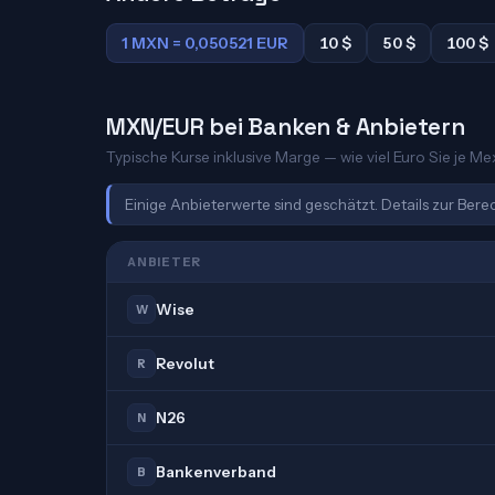
1 MXN = 0,050521 EUR
10 $
50 $
100 $
MXN/EUR bei Banken & Anbietern
Typische Kurse inklusive Marge — wie viel Euro Sie je Me
Einige Anbieterwerte sind geschätzt. Details zur Ber
ANBIETER
Wise
W
Revolut
R
N26
N
Bankenverband
B