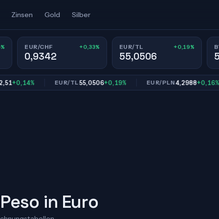
Zinsen
Gold
Silber
5%
+0,33%
+0,19%
EUR/CHF
EUR/TL
B
0,9342
55,0506
0,14%
55,0506
+0,19%
4,2988
+0,16%
EUR/TL
EUR/PLN
Peso in Euro