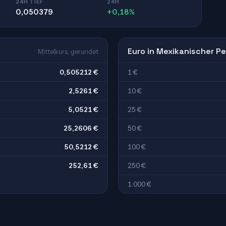
24H TIEF
24H
0,050379
+0,18%
Euro in Mexikanischer P
Mittelkurs, gerundet
0,505212 €
1 €
2,5261 €
10 €
5,0521 €
25 €
25,2606 €
50 €
50,5212 €
100 €
252,61 €
250 €
1.000 €