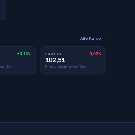
Alle Kurse →
+0,13%
EUR/JPY
-0,02%
182,51
he Lira
Euro – Japanischer Yen