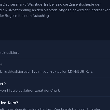
 Devisenmarkt. Wichtige Treiber sind die Zinsentscheide der
 die Risikostimmung an den Märkten. Angezeigt wird der Interbanke
er Regel mit einem Aufschlag.
aktualisiert.
m?
nis aktualisiert sich live mit dem aktuellen MXN/EUR-Kurs.
ert?
 von 1 Tag bis 5 Jahren zeigt der Chart.
Live-Kurs?
ittelkurs — ohne Aufschlag. Banken, Wechselstuben und Anbieter