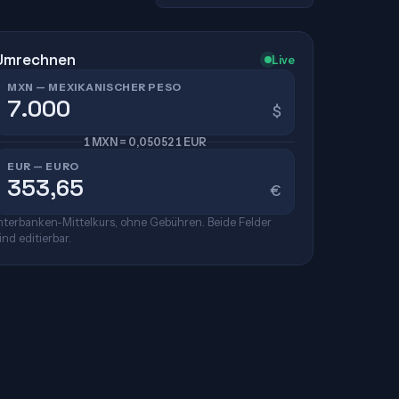
Umrechnen
Live
MXN — MEXIKANISCHER PESO
$
1 MXN = 0,050521 EUR
EUR — EURO
€
nterbanken-Mittelkurs, ohne Gebühren. Beide Felder
ind editierbar.