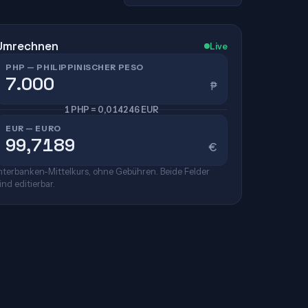
Umrechnen
Live
PHP — PHILIPPINISCHER PESO
₱
1 PHP = 0,014246 EUR
EUR — EURO
€
nterbanken-Mittelkurs, ohne Gebühren. Beide Felder
ind editierbar.