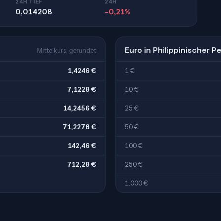
24H TIEF
24H
0,014208
-0,21%
Euro in Philippinischer P
Mittelkurs, gerundet
1,4246 €
1 €
7,1228 €
10 €
14,2456 €
25 €
71,2278 €
50 €
142,46 €
100 €
712,28 €
250 €
1.000 €