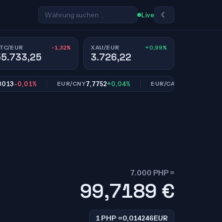
☾
Live
-1,32%
+0,99%
TC/EUR
XAU/EUR
55.733,25
3.726,22
-0,01%
7,7752
+0,04%
1,6159
-0,04%
EUR/CNY
EUR/CAD
7.000 PHP =
99,7189
€
1 PHP =
0,014246
EUR