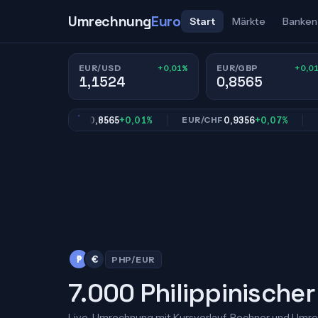
Umrechnung
Euro
Start
Märkte
Banken
+0,01%
+0,0
EUR/USD
EUR/GBP
1,1524
0,8565
0,8565
+0,01%
0,9356
+0,07%
EUR/GBP
EUR/CHF
EUR/
₱
€
PHP/EUR
7.000 Philippinischer