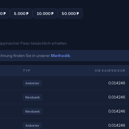
0 ₱
5.000 ₱
10.000 ₱
50.000 ₱
lippinischer Peso tatsächlich erhalten.
echnung finden Sie in unserer
Methodik
.
TYP
SIE KAUFEN EUR
0,014246
Anbieter
0,014246
Neobank
0,014246
Neobank
0,014246
Anbieter