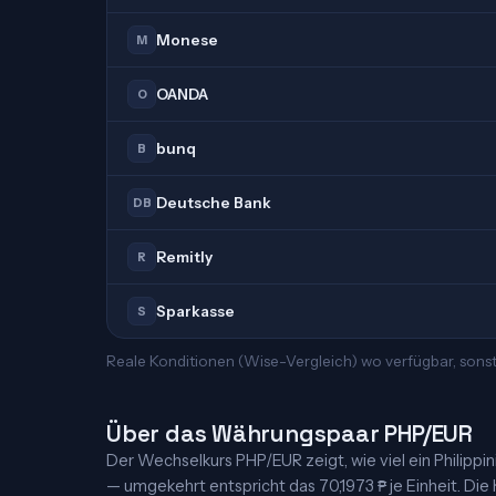
Monese
M
OANDA
O
bunq
B
Deutsche Bank
DB
Remitly
R
Sparkasse
S
Reale Konditionen (Wise-Vergleich) wo verfügbar, sons
Über das Währungspaar PHP/EUR
Der Wechselkurs PHP/EUR zeigt, wie viel ein Philippini
— umgekehrt entspricht das 70,1973 ₱ je Einheit. Die 