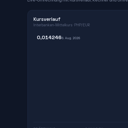
Live-Umrechnung mit Kursverlauf, Rechner und Umre
Kursverlauf
Interbanken-Mittelkurs · PHP/EUR
0,014246
6. Aug. 2026