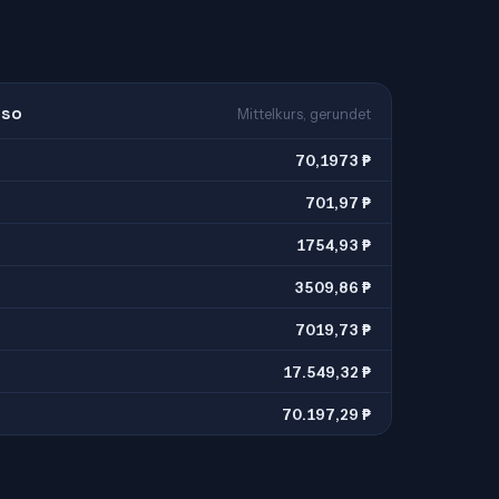
eso
Mittelkurs, gerundet
70,1973 ₱
701,97 ₱
1754,93 ₱
3509,86 ₱
7019,73 ₱
17.549,32 ₱
70.197,29 ₱