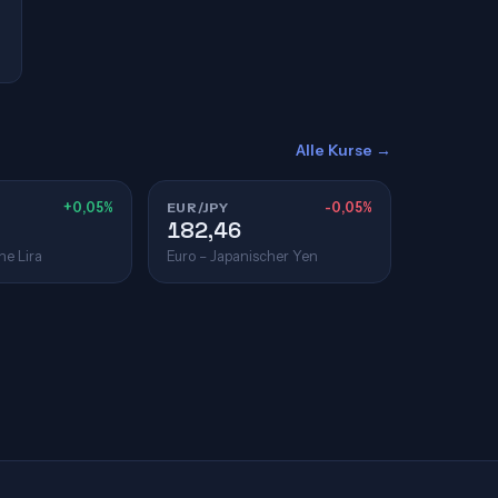
Alle Kurse →
+0,05%
EUR/JPY
-0,05%
182,46
he Lira
Euro – Japanischer Yen