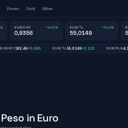
Zinsen
Gold
Silber
1%
+0,07%
+0,12%
EUR/CHF
EUR/TL
B
0,9356
55,0149
182,46
+0,06%
55,0149
+0,12%
4,3013
JPY
EUR/TL
EUR/PLN
 Peso in Euro