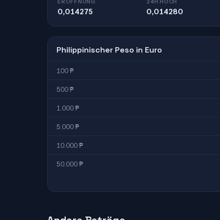
ERÖFFNUNG
24H HOCH
0,014275
0,014280
Philippinischer Peso in Euro
100 ₱
500 ₱
1.000 ₱
5.000 ₱
10.000 ₱
50.000 ₱