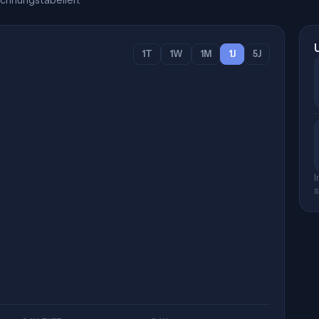
chnungstabellen.
1T
1W
1M
1J
5J
I
s