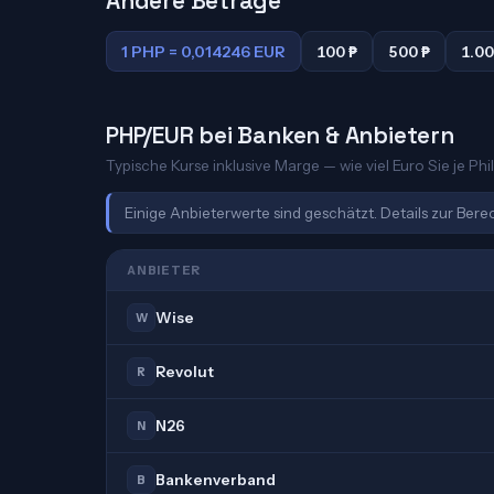
Andere Beträge
1 PHP = 0,014246 EUR
100 ₱
500 ₱
1.00
PHP/EUR bei Banken & Anbietern
Typische Kurse inklusive Marge — wie viel Euro Sie je Phi
Einige Anbieterwerte sind geschätzt. Details zur Ber
ANBIETER
Wise
W
Revolut
R
N26
N
Bankenverband
B