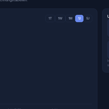
chnungstabellen.
1T
1W
1M
1J
5J
I
s