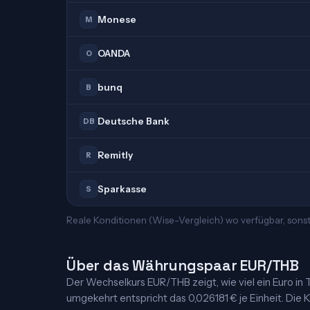
Monese
M
OANDA
O
bunq
B
Deutsche Bank
DB
Remitly
R
Sparkasse
S
Reale Konditionen (Wise-Vergleich) wo verfügbar, sonst
Über das Währungspaar EUR/THB
Der Wechselkurs EUR/THB zeigt, wie viel ein Euro in Th
umgekehrt entspricht das 0,026181 € je Einheit. Die K