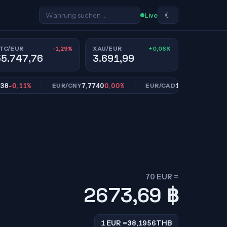
☾
Live
-1,29%
+0,06%
TC/EUR
XAU/EUR
55.747,76
3.691,99
,11%
7,7740
0,00%
1,6154
-0,06%
EUR/CNY
EUR/CAD
70 EUR =
2673,69
฿
1 EUR =
38,1956
THB