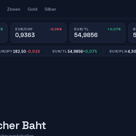
Zinsen
Gold
Silber
1%
-0,06%
+0,07%
EUR/CHF
EUR/TL
B
0,9363
54,9856
182,50
-0,01%
54,9856
+0,07%
4,3038
-0
Y
EUR/TL
EUR/PLN
scher Baht