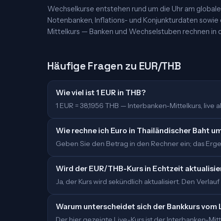
Wechselkurse entstehen rund um die Uhr am globalen
Notenbanken, Inflations- und Konjunkturdaten sowie
Mittelkurs — Banken und Wechselstuben rechnen in d
Häufige Fragen zu EUR/THB
Wie viel ist 1 EUR in THB?
1 EUR = 38,1956 THB — Interbanken-Mittelkurs, live ak
Wie rechne ich Euro in Thailändischer Baht u
Geben Sie den Betrag in den Rechner ein; das Ergeb
Wird der EUR/THB-Kurs in Echtzeit aktualisie
Ja, der Kurs wird sekündlich aktualisiert. Den Verlauf
Warum unterscheidet sich der Bankkurs vom 
Der hier gezeigte Live-Kurs ist der Interbanken-M