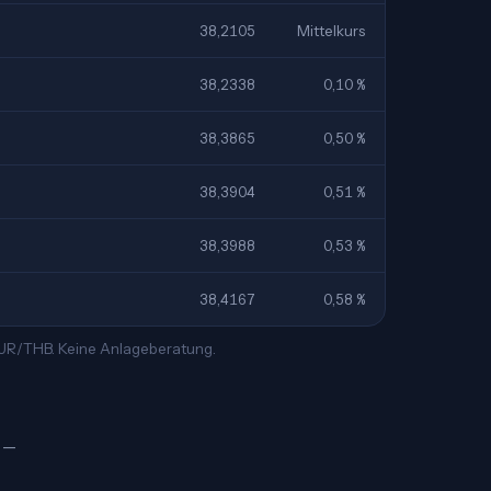
38,2105
Mittelkurs
38,2338
0,10 %
38,3865
0,50 %
38,3904
0,51 %
38,3988
0,53 %
38,4167
0,58 %
 EUR/THB. Keine Anlageberatung.
฿ —