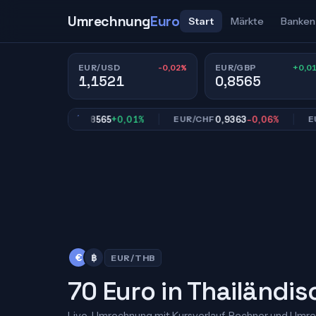
Umrechnung
Euro
Start
Märkte
Banken
-0,02%
+0,0
EUR/USD
EUR/GBP
1,1521
0,8565
0,8565
+0,01%
0,9363
-0,06%
EUR/GBP
EUR/CHF
EUR/JP
€
฿
EUR/THB
70 Euro in Thailändi