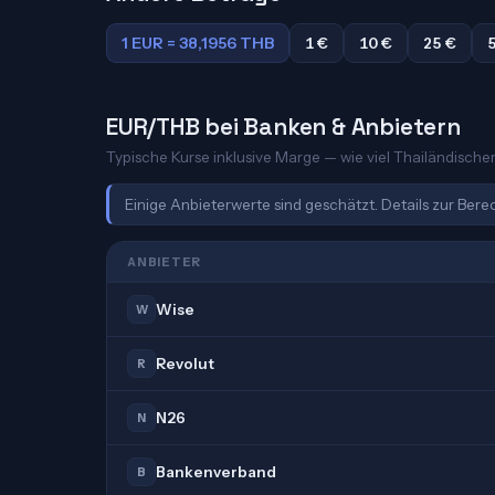
1 EUR = 38,1956 THB
1 €
10 €
25 €
EUR/THB bei Banken & Anbietern
Typische Kurse inklusive Marge — wie viel Thailändischer 
Einige Anbieterwerte sind geschätzt. Details zur Ber
ANBIETER
Wise
W
Revolut
R
N26
N
Bankenverband
B