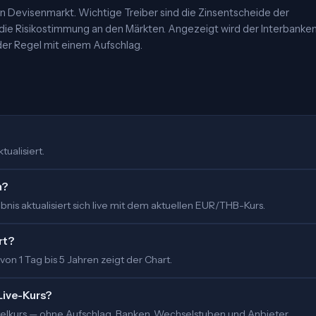
 Devisenmarkt. Wichtige Treiber sind die Zinsentscheide der
 die Risikostimmung an den Märkten. Angezeigt wird der Interbanke
er Regel mit einem Aufschlag.
tualisiert.
m?
nis aktualisiert sich live mit dem aktuellen EUR/THB-Kurs.
rt?
 von 1 Tag bis 5 Jahren zeigt der Chart.
Live-Kurs?
ittelkurs — ohne Aufschlag. Banken, Wechselstuben und Anbieter