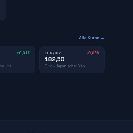
Alle Kurse →
+0,01%
EUR/JPY
-0,03%
182,50
he Lira
Euro – Japanischer Yen