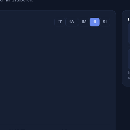
chnungstabellen.
1T
1W
1M
1J
5J
I
s