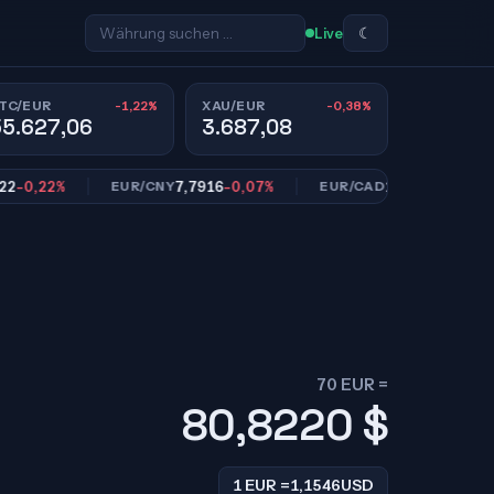
☾
Live
-1,22%
-0,38%
TC/EUR
XAU/EUR
55.627,06
3.687,08
,22%
7,7916
-0,07%
1,6178
-0,11%
EUR/CNY
EUR/CAD
70 EUR =
80,8220
$
1 EUR =
1,1546
USD