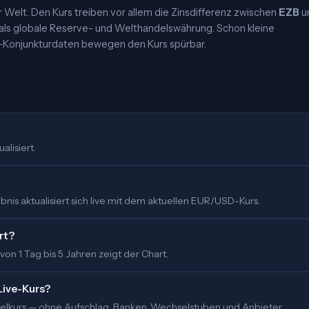
elt. Den Kurs treiben vor allem die Zinsdifferenz zwischen
EZB
u
 als globale Reserve- und Welthandelswährung. Schon kleine
-Konjunkturdaten bewegen den Kurs spürbar.
alisiert.
nis aktualisiert sich live mit dem aktuellen EUR/USD-Kurs.
rt?
 von 1 Tag bis 5 Jahren zeigt der Chart.
Live-Kurs?
ittelkurs — ohne Aufschlag. Banken, Wechselstuben und Anbieter