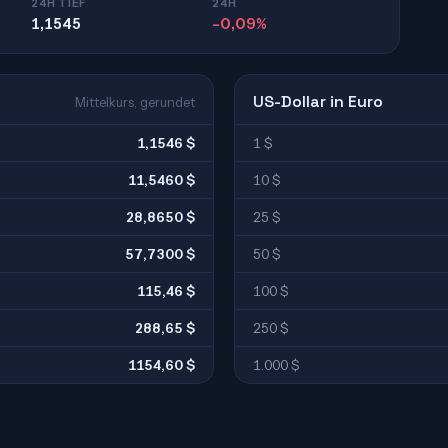
24H TIEF
24H
1,1545
-0,09%
US-Dollar in Euro
Mittelkurs, gerundet
1,1546 $
1 $
11,5460 $
10 $
28,8650 $
25 $
57,7300 $
50 $
115,46 $
100 $
288,65 $
250 $
1154,60 $
1.000 $