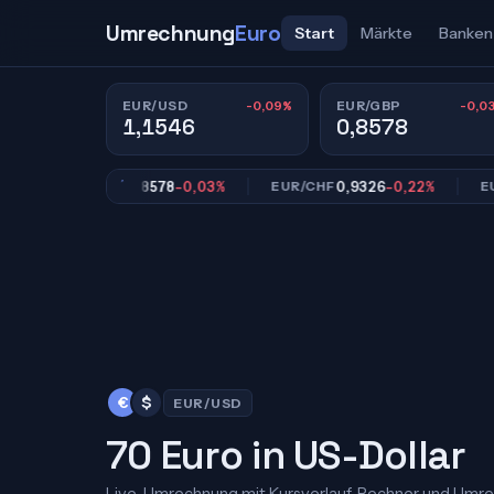
Umrechnung
Euro
Start
Märkte
Banken
-0,09%
-0,0
EUR/USD
EUR/GBP
1,1546
0,8578
0,8578
-0,03%
0,9326
-0,22%
EUR/GBP
EUR/CHF
EUR/JP
€
$
EUR/USD
70 Euro in US-Dollar