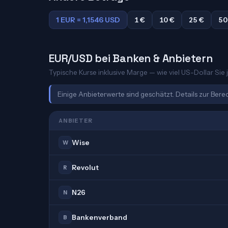
1 EUR = 1,1546 USD
1 €
10 €
25 €
50
EUR/USD bei Banken & Anbietern
Typische Kurse inklusive Marge — wie viel US-Dollar Sie j
Einige Anbieterwerte sind geschätzt. Details zur Ber
ANBIETER
Wise
W
Revolut
R
N26
N
Bankenverband
B