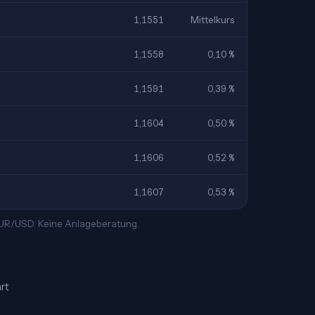
1,1551
Mittelkurs
1,1558
0,10 %
1,1591
0,39 %
1,1604
0,50 %
1,1606
0,52 %
1,1607
0,53 %
 EUR/USD. Keine Anlageberatung.
rt