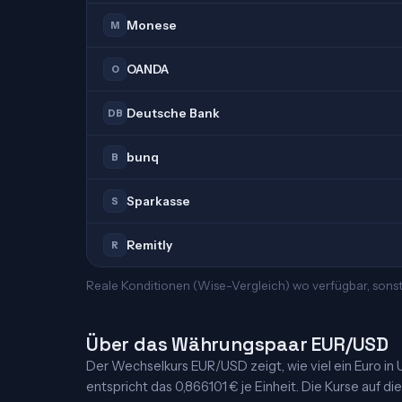
Monese
M
OANDA
O
Deutsche Bank
DB
bunq
B
Sparkasse
S
Remitly
R
Reale Konditionen (Wise-Vergleich) wo verfügbar, sons
Über das Währungspaar EUR/USD
Der Wechselkurs EUR/USD zeigt, wie viel ein Euro in US
entspricht das 0,866101 € je Einheit. Die Kurse auf di