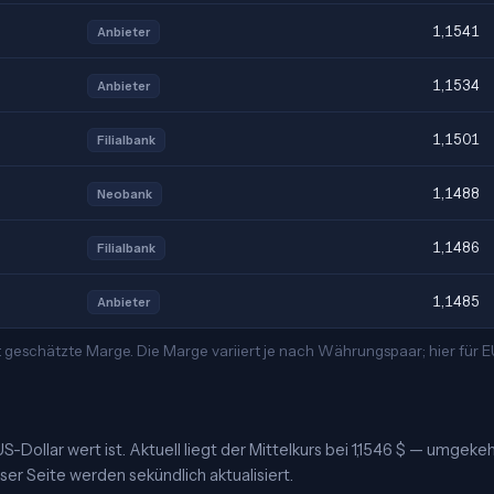
1,1541
Anbieter
1,1534
Anbieter
1,1501
Filialbank
1,1488
Neobank
1,1486
Filialbank
1,1485
Anbieter
t geschätzte Marge. Die Marge variiert je nach Währungspaar; hier für
-Dollar wert ist. Aktuell liegt der Mittelkurs bei 1,1546 $ — umgekeh
eser Seite werden sekündlich aktualisiert.