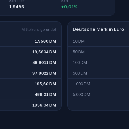
24H TIEF
24H
1,9486
+0,01%
Deutsche Mark in Euro
Mittelkurs, gerundet
1,9560 DM
10 DM
19,5604 DM
50 DM
48,9011 DM
100 DM
97,8022 DM
500 DM
195,60 DM
1.000 DM
489,01 DM
5.000 DM
1956,04 DM