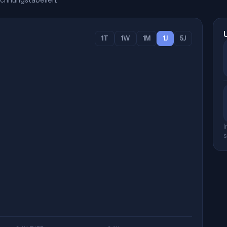
chnungstabellen.
1T
1W
1M
1J
5J
I
s