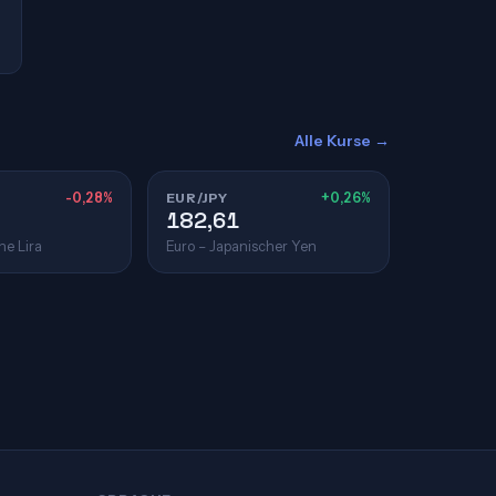
Alle Kurse →
-0,28%
EUR/JPY
+0,26%
182,61
he Lira
Euro – Japanischer Yen