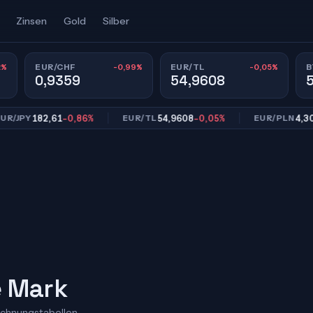
Zinsen
Gold
Silber
2%
-0,99%
-0,05%
EUR/CHF
EUR/TL
B
0,9359
54,9608
182,61
-0,86%
54,9608
-0,05%
4,3008
-0
Y
EUR/TL
EUR/PLN
e Mark