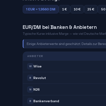
1 EUR = 1,9560 DM
1 €
10 €
25 €
50
EUR/DM bei Banken & Anbietern
Typische Kurse inklusive Marge — wie viel Deutsche Mark 
Einige Anbieterwerte sind geschätzt. Details zur Ber
ANBIETER
Wise
W
Revolut
R
N26
N
Bankenverband
B