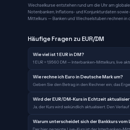
Wechselkurse entstehen rund um die Uhr am globalen
Notenbanken, Inflations- und Konjunkturdaten sowie
Mittelkurs — Banken und Wechselstuben rechnen in d
Häufige Fragen zu EUR/DM
Wie viel ist 1 EUR in DM?
1 EUR = 1,9560 DM — Interbanken-Mittelkurs, live aktu
Wie rechne ich Euro in Deutsche Mark um?
Geben Sie den Betrag in den Rechner ein; das Ergeb
Wird der EUR/DM-Kurs in Echtzeit aktualisier
Ja, der Kurs wird sekündlich aktualisiert. Den Verlauf
Warum unterscheidet sich der Bankkurs vom 
Der hier gezeigte Live-Kurs ist der Interbanken-M