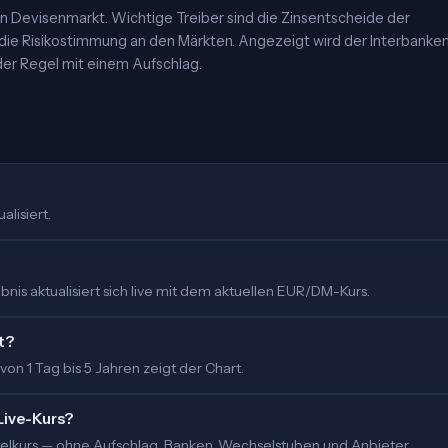
 Devisenmarkt. Wichtige Treiber sind die Zinsentscheide der
 die Risikostimmung an den Märkten. Angezeigt wird der Interbanke
er Regel mit einem Aufschlag.
alisiert.
nis aktualisiert sich live mit dem aktuellen EUR/DM-Kurs.
t?
 von 1 Tag bis 5 Jahren zeigt der Chart.
Live-Kurs?
ittelkurs — ohne Aufschlag. Banken, Wechselstuben und Anbieter