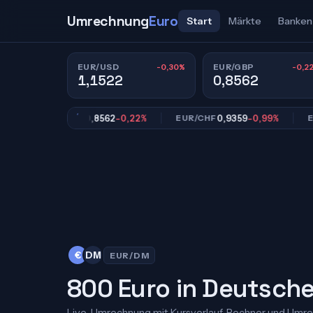
Umrechnung
Euro
Start
Märkte
Banken
-0,30%
-0,2
EUR/USD
EUR/GBP
1,1522
0,8562
0,8562
-0,22%
0,9359
-0,99%
EUR/GBP
EUR/CHF
EUR/JP
€
DM
EUR/DM
800 Euro in Deutsch