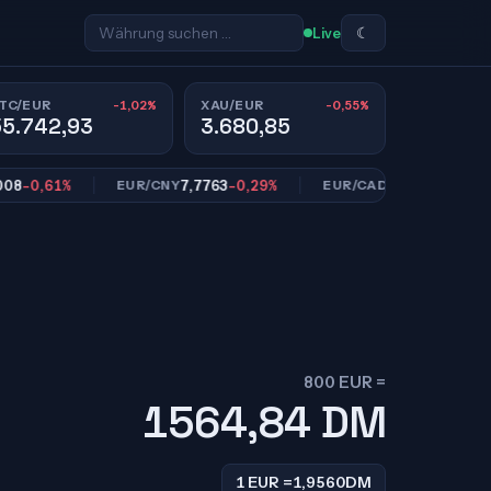
☾
Live
-1,02%
-0,55%
TC/EUR
XAU/EUR
55.742,93
3.680,85
,61%
7,7763
-0,29%
1,6157
-0,40%
EUR/CNY
EUR/CAD
800 EUR =
1564,84
DM
1 EUR =
1,9560
DM