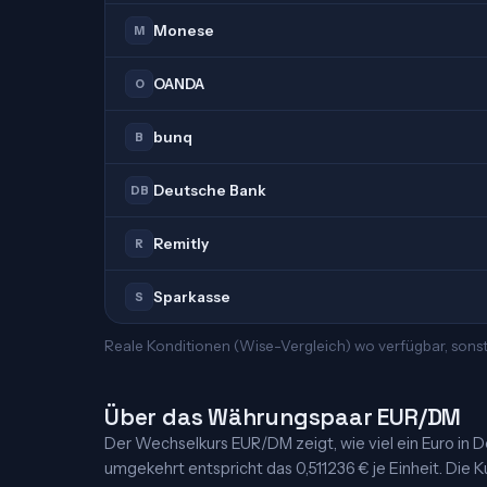
Monese
M
OANDA
O
bunq
B
Deutsche Bank
DB
Remitly
R
Sparkasse
S
Reale Konditionen (Wise-Vergleich) wo verfügbar, sons
Über das Währungspaar EUR/DM
Der Wechselkurs EUR/DM zeigt, wie viel ein Euro in De
umgekehrt entspricht das 0,511236 € je Einheit. Die K