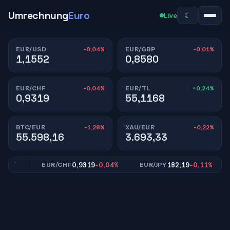
Umrechnung
Euro
☾
Live
-0,04%
-0,01%
EUR/USD
EUR/GBP
1,1552
0,8580
-0,04%
+0,24%
EUR/CHF
EUR/TL
0,9319
55,1168
-1,28%
-0,22%
BTC/EUR
XAU/EUR
55.598,16
3.693,33
01%
0,9319
-0,04%
182,19
-0,11%
EUR/CHF
EUR/JPY
E