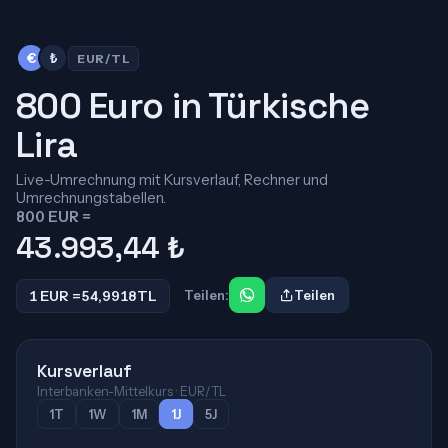
€
₺
EUR/TL
800 Euro in Türkische
Lira
Live-Umrechnung mit Kursverlauf, Rechner und
Umrechnungstabellen.
800 EUR =
43.993,44
₺
1 EUR =
54,9918
TL
Teilen:
Teilen
Kursverlauf
Interbanken-Mittelkurs · EUR/TL
1T
1W
1M
1J
5J