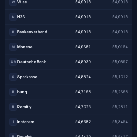
Wise
54,9918
54,9918
W
N26
54,9918
54,9918
N
Bankenverband
54,9918
54,9918
B
Monese
54,9681
55,0154
M
Deutsche Bank
54,8939
55,0897
DB
Sparkasse
54,8824
55,1012
S
bunq
54,7168
55,2668
B
Remitly
54,7025
55,2811
R
Instarem
54,6382
55,3454
I
Revolut
54,4419
55,5417
R