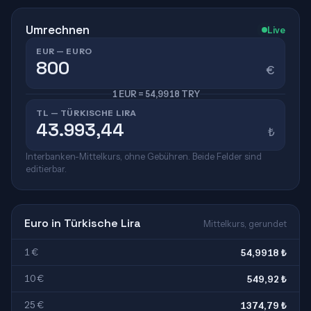
Umrechnen
Live
EUR — EURO
€
1 EUR = 54,9918 TRY
TL — TÜRKISCHE LIRA
₺
Interbanken-Mittelkurs, ohne Gebühren. Beide Felder sind
editierbar.
Euro in Türkische Lira
Mittelkurs, gerundet
1 €
54,9918 ₺
10 €
549,92 ₺
25 €
1374,79 ₺