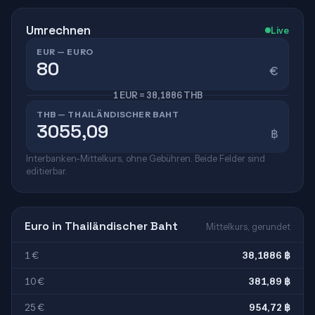
Umrechnen
Live
EUR — EURO
€
1 EUR = 38,1886 THB
THB — THAILÄNDISCHER BAHT
฿
Interbanken-Mittelkurs, ohne Gebühren. Beide Felder sind
editierbar.
Euro in Thailändischer Baht
Mittelkurs, gerundet
1 €
38,1886 ฿
10 €
381,89 ฿
25 €
954,72 ฿