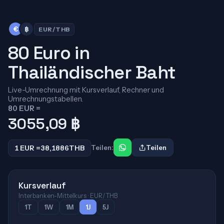
€
฿
EUR/THB
80 Euro in
Thailändischer Baht
Live-Umrechnung mit Kursverlauf, Rechner und
Umrechnungstabellen.
80 EUR =
3055,09
฿
1 EUR =
38,1886
THB
Teilen:
Teilen
Kursverlauf
Interbanken-Mittelkurs · EUR/THB
1T
1W
1M
1J
5J