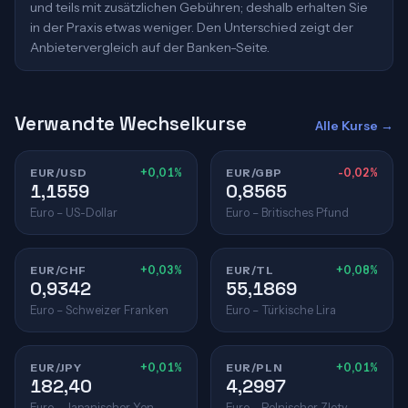
und teils mit zusätzlichen Gebühren; deshalb erhalten Sie
in der Praxis etwas weniger. Den Unterschied zeigt der
Anbietervergleich auf der Banken-Seite.
Verwandte Wechselkurse
Alle Kurse →
EUR/USD
+0,01%
EUR/GBP
-0,02%
1,1559
0,8565
Euro – US-Dollar
Euro – Britisches Pfund
EUR/CHF
+0,03%
EUR/TL
+0,08%
0,9342
55,1869
Euro – Schweizer Franken
Euro – Türkische Lira
EUR/JPY
+0,01%
EUR/PLN
+0,01%
182,40
4,2997
Euro – Japanischer Yen
Euro – Polnischer Zloty