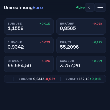
Umrechnung
Euro
☾
Live
+0,01%
-0,02%
EUR/USD
EUR/GBP
1,1559
0,8565
-0,02%
+0,12%
EUR/CHF
EUR/TL
0,9342
55,2096
-1,32%
+0,02%
BTC/EUR
XAU/EUR
55.564,50
3.757,20
2%
0,9342
-0,02%
182,40
+0,01%
EUR/CHF
EUR/JPY
E