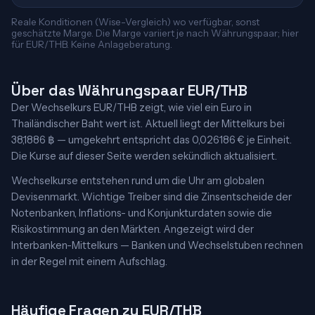
Reale Konditionen (Wise-Vergleich) wo verfügbar, sonst
geschätzte Marge. Die Marge variiert je nach Währungspaar; hier
für EUR/THB. Keine Anlageberatung.
Über das Währungspaar EUR/THB
Der Wechselkurs EUR/THB zeigt, wie viel ein Euro in
Thailändischer Baht wert ist. Aktuell liegt der Mittelkurs bei
38,1886 ฿ — umgekehrt entspricht das 0,026186 € je Einheit.
Die Kurse auf dieser Seite werden sekündlich aktualisiert.
Wechselkurse entstehen rund um die Uhr am globalen
Devisenmarkt. Wichtige Treiber sind die Zinsentscheide der
Notenbanken, Inflations- und Konjunkturdaten sowie die
Risikostimmung an den Märkten. Angezeigt wird der
Interbanken-Mittelkurs — Banken und Wechselstuben rechnen
in der Regel mit einem Aufschlag.
Häufige Fragen zu EUR/THB