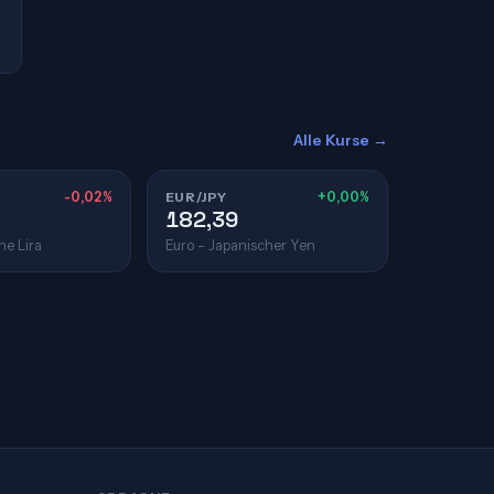
Alle Kurse →
-0,02%
EUR/JPY
+0,00%
182,39
he Lira
Euro – Japanischer Yen