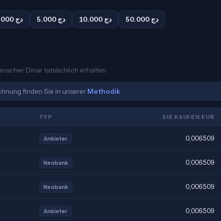
50.000 دج
10.000 دج
5.000 دج
1.000 دج
erischer Dinar tatsächlich erhalten.
echnung finden Sie in unserer
Methodik
.
TYP
SIE KAUFEN EUR
0,006509
Anbieter
0,006509
Neobank
0,006509
Neobank
0,006509
Anbieter