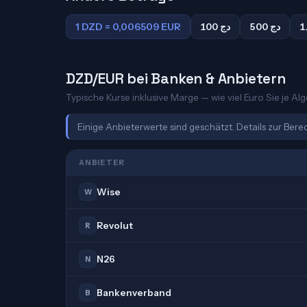
1 DZD = 0,006509 EUR
100 دج
500 دج
DZD/EUR bei Banken & Anbietern
Typische Kurse inklusive Marge — wie viel Euro Sie je Alg
Einige Anbieterwerte sind geschätzt. Details zur Ber
ANBIETER
Wise
W
Revolut
R
N26
N
Bankenverband
B