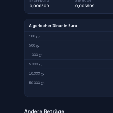
ERÖFFNUNG
24H HOCH
0,006509
0,006509
Algerischer Dinar in Euro
100 دج
500 دج
1.000 دج
5.000 دج
10.000 دج
50.000 دج
Andere Beträge