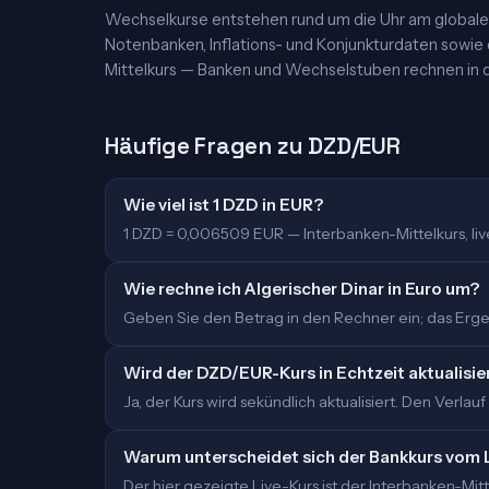
Wechselkurse entstehen rund um die Uhr am globalen
Notenbanken, Inflations- und Konjunkturdaten sowie
Mittelkurs — Banken und Wechselstuben rechnen in d
Häufige Fragen zu DZD/EUR
Wie viel ist 1 DZD in EUR?
1 DZD = 0,006509 EUR — Interbanken-Mittelkurs, live 
Wie rechne ich Algerischer Dinar in Euro um?
Geben Sie den Betrag in den Rechner ein; das Ergebn
Wird der DZD/EUR-Kurs in Echtzeit aktualisie
Ja, der Kurs wird sekündlich aktualisiert. Den Verlauf
Warum unterscheidet sich der Bankkurs vom 
Der hier gezeigte Live-Kurs ist der Interbanken-M