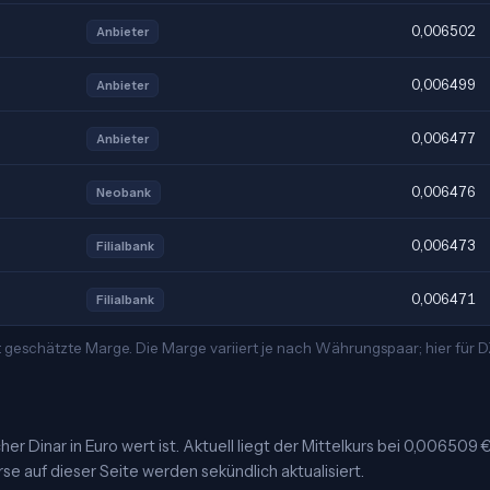
0,006502
Anbieter
0,006499
Anbieter
0,006477
Anbieter
0,006476
Neobank
0,006473
Filialbank
0,006471
Filialbank
 geschätzte Marge. Die Marge variiert je nach Währungspaar; hier für
er Dinar in Euro wert ist. Aktuell liegt der Mittelkurs bei 0,006509 
53,64 دج je Einheit. Die Kurse auf dieser Seite werden sekündlich aktualisiert.