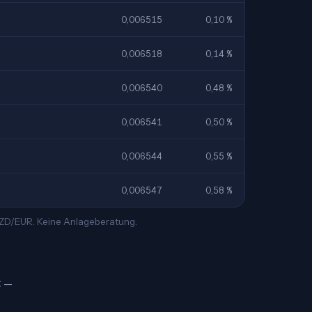
0,006515
0,10 %
0,006518
0,14 %
0,006540
0,48 %
0,006541
0,50 %
0,006544
0,55 %
0,006547
0,58 %
 DZD/EUR. Keine Anlageberatung.
€ —