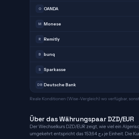
OANDA
O
Monese
M
Remitly
R
bunq
B
Sparkasse
S
Deutsche Bank
DB
Reale Konditionen (Wise-Vergleich) wo verfügbar, sonst
Über das Währungspaar DZD/EUR
Der Wechselkurs DZD/EUR zeigt, wie viel ein Algerisch
umgekehrt entspricht das 1