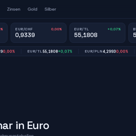
Zinsen
Gold
Silber
0%
0,00%
+0,07%
EUR/CHF
EUR/TL
B
0,9339
55,1808
0%
55,1808
+0,07%
4,2993
0,00%
EUR/TL
EUR/PLN
EU
ar in Euro