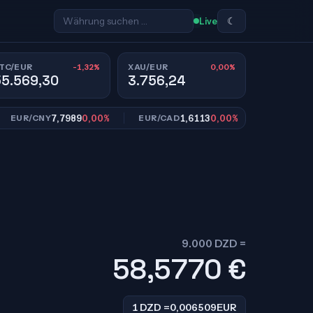
☾
Live
-1,32%
0,00%
TC/EUR
XAU/EUR
55.569,30
3.756,24
7,7989
0,00%
1,6113
0,00%
10,95
R/CNY
EUR/CAD
EUR/SEK
9.000 DZD =
58,5770
€
1 DZD =
0,006509
EUR