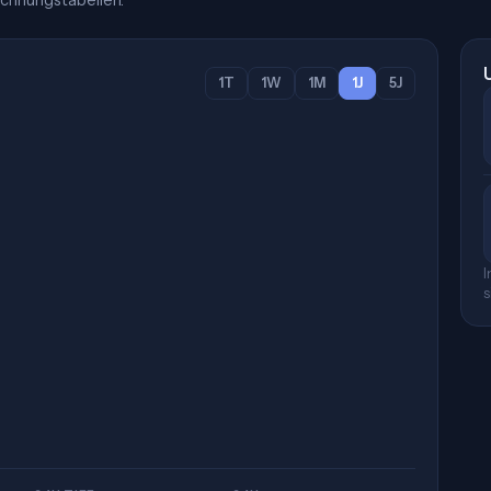
chnungstabellen.
1T
1W
1M
1J
5J
I
s