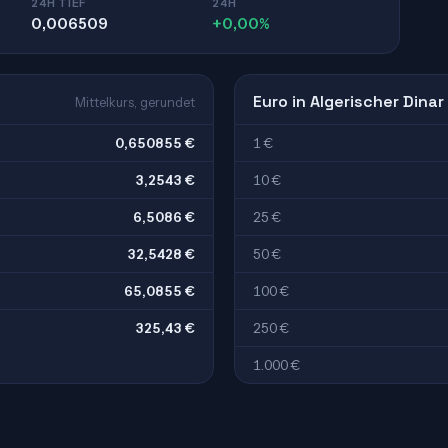
24H TIEF
24H
0,006509
+0,00%
Euro in Algerischer Dinar
Mittelkurs, gerundet
0,650855 €
1 €
3,2543 €
10 €
6,5086 €
25 €
32,5428 €
50 €
65,0855 €
100 €
325,43 €
250 €
1.000 €