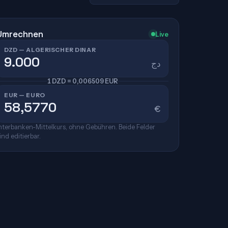
Umrechnen
Live
DZD — ALGERISCHER DINAR
دج
1 DZD = 0,006509 EUR
EUR — EURO
€
nterbanken-Mittelkurs, ohne Gebühren. Beide Felder
ind editierbar.