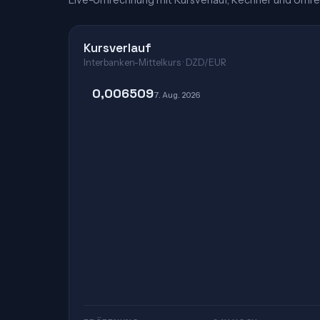
Live-Umrechnung mit Kursverlauf, Rechner und Umre
Kursverlauf
Interbanken-Mittelkurs · DZD/EUR
0,006509
7. Aug. 2026