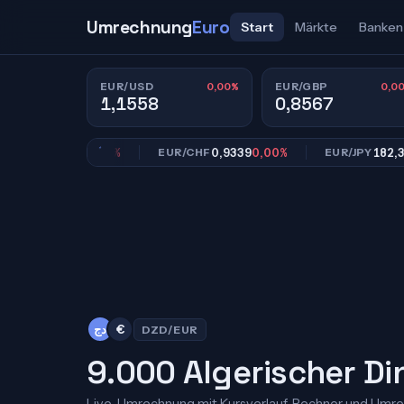
Umrechnung
Euro
Start
Märkte
Banken
0,00%
0,0
EUR/USD
EUR/GBP
1,1558
0,8567
0,8567
0,00%
0,9339
0,00%
182,39
0,0
BP
EUR/CHF
EUR/JPY
دج
€
DZD/EUR
9.000 Algerischer Din