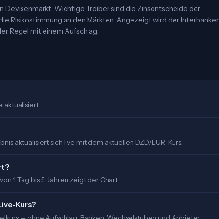
 Devisenmarkt. Wichtige Treiber sind die Zinsentscheide der
 die Risikostimmung an den Märkten. Angezeigt wird der Interbanke
er Regel mit einem Aufschlag.
aktualisiert.
is aktualisiert sich live mit dem aktuellen DZD/EUR-Kurs.
rt?
 von 1 Tag bis 5 Jahren zeigt der Chart.
Live-Kurs?
ittelkurs — ohne Aufschlag. Banken, Wechselstuben und Anbieter