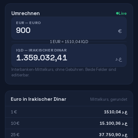
Umrechnen
Live
EUR — EURO
€
1 EUR = 1510,04 IQD
IQD — IRAKISCHER DINAR
ع.د
Interbanken-Mittelkurs, ohne Gebühren. Beide Felder sind
editierbar.
Euro in Irakischer Dinar
Mittelkurs, gerundet
1 €
1510,04 ع.د
10 €
15.100,36 ع.د
25 €
37.750,90 ع.د