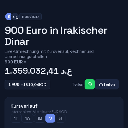
€
ع.د
EUR/IQD
900 Euro in Irakischer
Dinar
Live-Umrechnung mit Kursverlauf, Rechner und
Umrechnungstabellen.
900 EUR =
1.359.032,41
ع.د
1 EUR =
1510,04
IQD
Teilen:
Teilen
Kursverlauf
Interbanken-Mittelkurs · EUR/IQD
1T
1W
1M
1J
5J