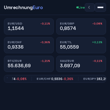
Umrechnung
Euro
☾
Live
-0,11%
-0,08%
EUR/USD
EUR/GBP
1,1544
0,8574
-0,36%
+0,13%
EUR/CHF
EUR/TL
0,9336
55,0559
-1,21%
-0,11%
BTC/EUR
XAU/EUR
55.636,69
3.697,09
0,8574
-0,08%
0,9336
-0,36%
182,25
-0,2
EUR/CHF
EUR/JPY