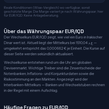
Reale Konditionen (Wise-Vergleich) wo verfügbar, sonst
geschätzte Marge. Die Marge variiert je nach Währungspaar; hier
für EUR/IQD. Keine Anlageberatung.
Über das Währungspaar EUR/IQD
Der Wechselkurs EUR/IQD zeigt, wie viel ein Euro in Irakischer
Dinar wert ist. Aktuell liegt der Mittelkurs bei 1510,04 ع.د —
umgekehrt entspricht das 0,000662 € je Einheit. Die Kurse auf
dieser Seite werden sekündlich aktualisiert.
Wechselkurse entstehen rund um die Uhr am globalen
Devisenmarkt. Wichtige Treiber sind die Zinsentscheide der
Notenbanken, Inflations- und Konjunkturdaten sowie die
Risikostimmung an den Märkten. Angezeigt wird der
Interbanken-Mittelkurs — Banken und Wechselstuben rechnen
in der Regel mit einem Aufschlag.
Häufige Fragen zu EUR/IQD