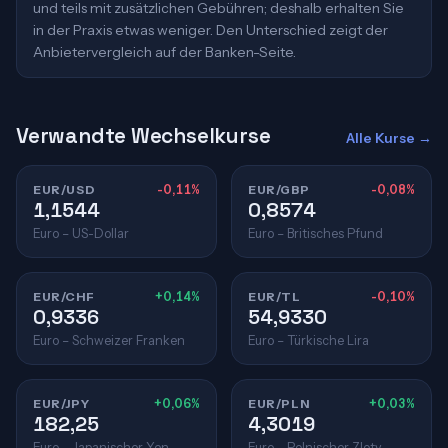
und teils mit zusätzlichen Gebühren; deshalb erhalten Sie
in der Praxis etwas weniger. Den Unterschied zeigt der
Anbietervergleich auf der Banken-Seite.
Verwandte Wechselkurse
Alle Kurse →
EUR/USD
-0,11%
EUR/GBP
-0,08%
1,1544
0,8574
Euro – US-Dollar
Euro – Britisches Pfund
EUR/CHF
+0,14%
EUR/TL
-0,10%
0,9336
54,9330
Euro – Schweizer Franken
Euro – Türkische Lira
EUR/JPY
+0,06%
EUR/PLN
+0,03%
182,25
4,3019
Euro – Japanischer Yen
Euro – Polnischer Zloty