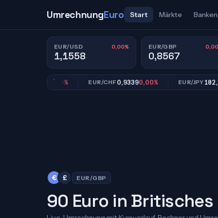
Umrechnung
Euro
Start
Märkte
Banken
0,00%
0,0
EUR/USD
EUR/GBP
1,1558
0,8567
0,8567
0,00%
0,9339
0,00%
182,39
0,
GBP
EUR/CHF
EUR/JPY
€
£
EUR/GBP
90 Euro in Britisches