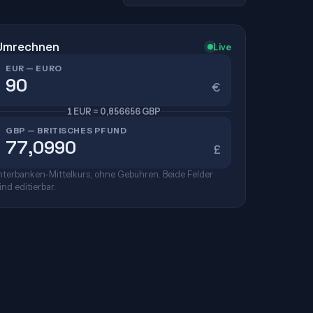
Umrechnen
Live
EUR — EURO
€
1 EUR = 0,856656 GBP
GBP — BRITISCHES PFUND
£
nterbanken-Mittelkurs, ohne Gebühren. Beide Felder
ind editierbar.