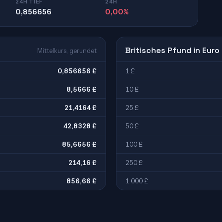
24H TIEF
24H
0,856656
0,00%
Britisches Pfund in Euro
Mittelkurs, gerundet
0,856656 £
1 £
8,5666 £
10 £
21,4164 £
25 £
42,8328 £
50 £
85,6656 £
100 £
214,16 £
250 £
856,66 £
1.000 £