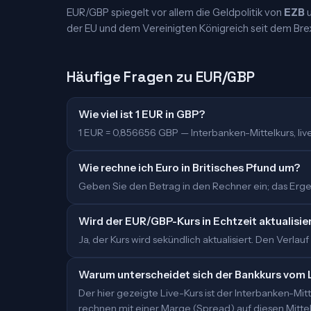
EUR/GBP spiegelt vor allem die Geldpolitik von
EZB
der EU und dem Vereinigten Königreich seit dem Brex
Häufige Fragen zu EUR/GBP
Wie viel ist 1 EUR in GBP?
1 EUR = 0,856656 GBP — Interbanken-Mittelkurs, live 
Wie rechne ich Euro in Britisches Pfund um?
Geben Sie den Betrag in den Rechner ein; das Ergeb
Wird der EUR/GBP-Kurs in Echtzeit aktualisie
Ja, der Kurs wird sekündlich aktualisiert. Den Verlauf
Warum unterscheidet sich der Bankkurs vom 
Der hier gezeigte Live-Kurs ist der Interbanken-M
rechnen mit einer Marge (Spread) auf diesen Mittelk