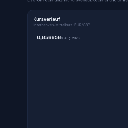
Live-Umrechnung mit Kursverlauf, Rechner und Umre
Kursverlauf
Interbanken-Mittelkurs · EUR/GBP
0,856656
9. Aug. 2026