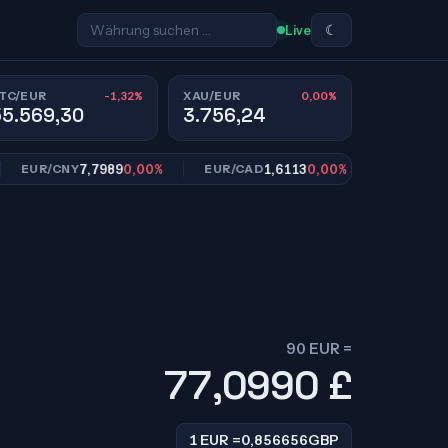
☾
Live
-1,32%
0,00%
TC/EUR
XAU/EUR
55.569,30
3.756,24
7,7989
0,00%
1,6113
0,00%
10,9
UR/CNY
EUR/CAD
EUR/SEK
90 EUR =
77,0990
£
1 EUR =
0,856656
GBP