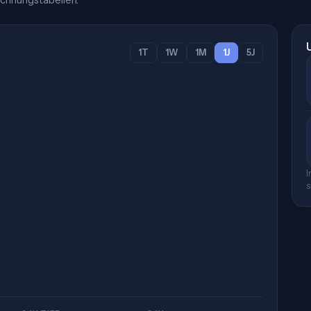
chnungstabellen.
1T
1W
1M
1J
5J
I
s