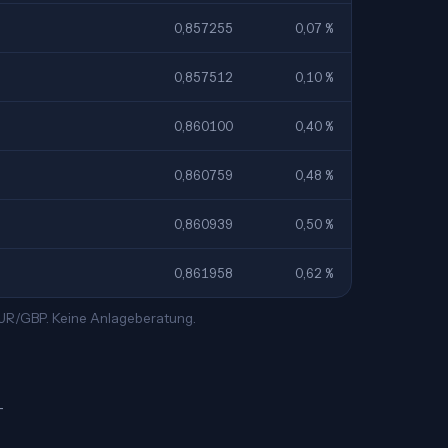
0,857255
0,07 %
0,857512
0,10 %
0,860100
0,40 %
0,860759
0,48 %
0,860939
0,50 %
0,861958
0,62 %
 EUR/GBP. Keine Anlageberatung.
—