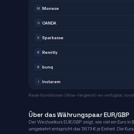
Monese
M
OANDA
O
Sparkasse
S
Remitly
R
bunq
B
Instarem
I
Reale Konditionen (Wise-Vergleich) wo verfügbar, sonst
Über das Währungspaar EUR/GBP
Der Wechselkurs EUR/GBP zeigt, wie viel ein Euro in Br
umgekehrt entspricht das 1,1673 € je Einheit. Die Kurs