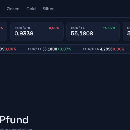
Zinsen
Gold
Silber
0%
0,00%
+0,07%
EUR/CHF
EUR/TL
B
0,9339
55,1808
00%
55,1808
+0,07%
4,2993
0,00%
EUR/TL
EUR/PLN
E
 Pfund