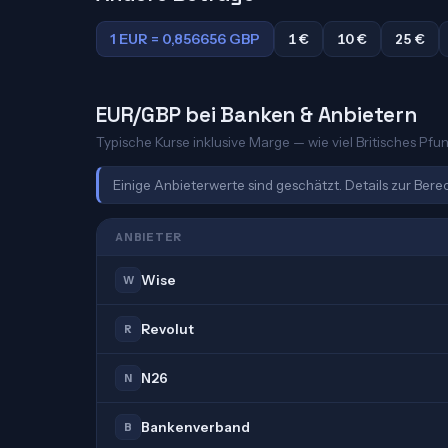
1 EUR = 0,856656 GBP
1 €
10 €
25 €
EUR/GBP bei Banken & Anbietern
Typische Kurse inklusive Marge — wie viel Britisches Pfun
Einige Anbieterwerte sind geschätzt. Details zur Ber
ANBIETER
Wise
W
Revolut
R
N26
N
Bankenverband
B