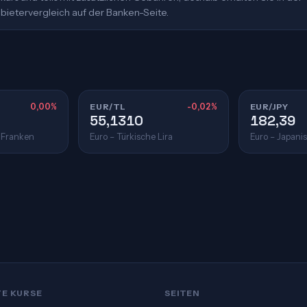
bietervergleich auf der Banken-Seite.
0,00%
EUR/TL
-0,02%
EUR/JPY
55,1310
182,39
 Franken
Euro – Türkische Lira
Euro – Japani
TE KURSE
SEITEN