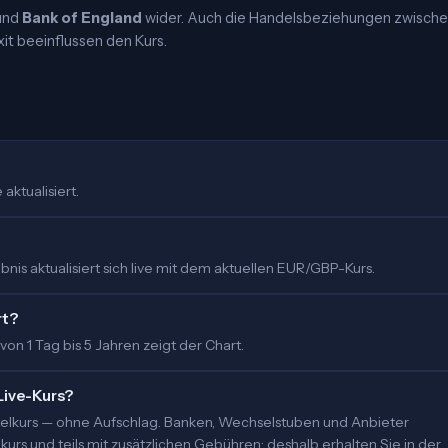
und
Bank of England
wider. Auch die Handelsbeziehungen zwisch
it beeinflussen den Kurs.
aktualisiert.
nis aktualisiert sich live mit dem aktuellen EUR/GBP-Kurs.
rt?
 von 1 Tag bis 5 Jahren zeigt der Chart.
Live-Kurs?
ittelkurs — ohne Aufschlag. Banken, Wechselstuben und Anbieter
urs und teils mit zusätzlichen Gebühren; deshalb erhalten Sie in der