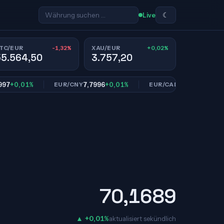
☾
Live
-1,32%
+0,02%
TC/EUR
XAU/EUR
55.564,50
3.757,20
0,01%
7,7996
+0,01%
1,6114
+0,01%
EUR/CNY
EUR/CAD
70,1689
▲ +0,01%
aktualisiert sekündlich