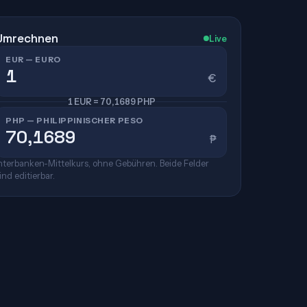
Umrechnen
Live
EUR — EURO
€
1 EUR = 70,1689 PHP
PHP — PHILIPPINISCHER PESO
₱
nterbanken-Mittelkurs, ohne Gebühren. Beide Felder
ind editierbar.