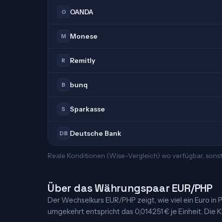
OANDA
O
Monese
M
Remitly
R
bunq
B
Sparkasse
S
Deutsche Bank
DB
Reale Konditionen (Wise-Vergleich) wo verfügbar, sonst
Über das Währungspaar EUR/PHP
Der Wechselkurs EUR/PHP zeigt, wie viel ein Euro in Ph
umgekehrt entspricht das 0,014251 € je Einheit. Die K