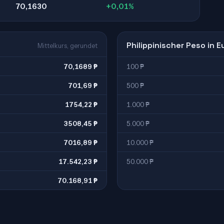
70,1630
+0,01%
Philippinischer Peso in E
Mittelkurs, gerundet
70,1689 ₱
100 ₱
701,69 ₱
500 ₱
1754,22 ₱
1.000 ₱
3508,45 ₱
5.000 ₱
7016,89 ₱
10.000 ₱
17.542,23 ₱
50.000 ₱
70.168,91 ₱