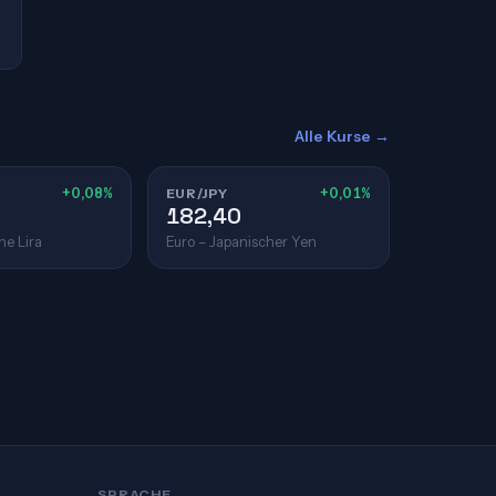
Alle Kurse →
+0,08%
EUR/JPY
+0,01%
182,40
he Lira
Euro – Japanischer Yen
SPRACHE