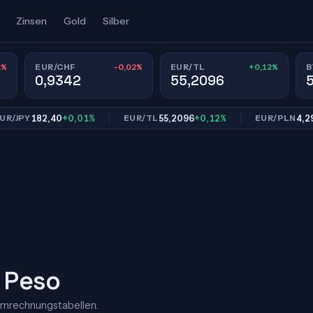
Zinsen
Gold
Silber
2%
-0,02%
+0,12%
EUR/CHF
EUR/TL
B
0,9342
55,2096
182,40
+0,01%
55,2096
+0,12%
4,2997
+
PY
EUR/TL
EUR/PLN
r Peso
Umrechnungstabellen.