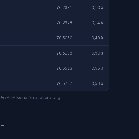
70,2391
0,10 %
70,2678
0,14 %
70,5050
0,48 %
70,5198
0,50 %
70,5513
0,55 %
70,5787
0,58 %
 EUR/PHP. Keine Anlageberatung.
₱ —