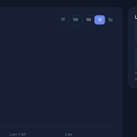
1T
1W
1M
1J
5J
I
s
24H TIEF
24H