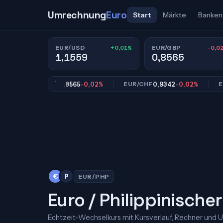
Umrechnung
Euro
Start
Märkte
Banken
+0,01%
-0,0
EUR/USD
EUR/GBP
1,1559
0,8565
0,8565
-0,02%
0,9342
-0,02%
EUR/GBP
EUR/CHF
EUR/J
€
₱
EUR/PHP
Euro / Philippinische
Echtzeit-Wechselkurs mit Kursverlauf, Rechner und 