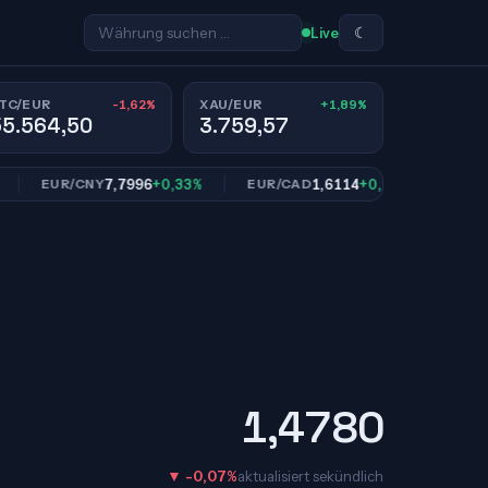
☾
Live
-1,62%
+1,89%
TC/EUR
XAU/EUR
55.564,50
3.759,57
7,7996
+0,33%
1,6114
+0,84%
1
EUR/CNY
EUR/CAD
EUR/SEK
1,4780
▼ -0,07%
aktualisiert sekündlich