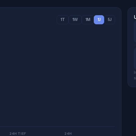
1T
1W
1M
1J
5J
I
s
24H TIEF
24H