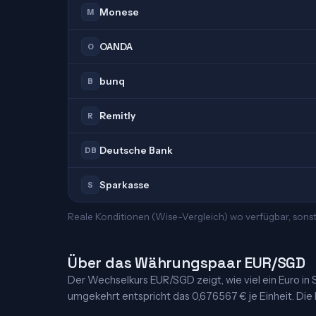
Monese
M
OANDA
O
bunq
B
Remitly
R
Deutsche Bank
DB
Sparkasse
S
Reale Konditionen (Wise-Vergleich) wo verfügbar, sons
Über das Währungspaar EUR/SGD
Der Wechselkurs EUR/SGD zeigt, wie viel ein Euro in Si
umgekehrt entspricht das 0,676567 € je Einheit. Die K