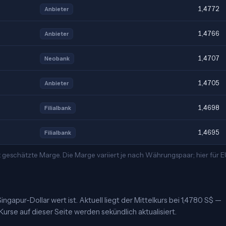
1,4772
Anbieter
1,4766
Anbieter
1,4707
Neobank
1,4705
Anbieter
1,4698
Filialbank
1,4695
Filialbank
t geschätzte Marge. Die Marge variiert je nach Währungspaar; hier für
ngapur-Dollar wert ist. Aktuell liegt der Mittelkurs bei 1,4780 S$ —
urse auf dieser Seite werden sekündlich aktualisiert.