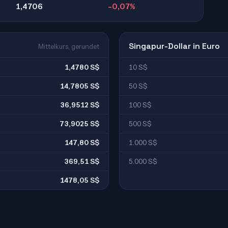
1,4706
-0,07%
Singapur-Dollar in Euro
Mittelkurs, gerundet
1,4780 S$
10 S$
14,7805 S$
50 S$
36,9512 S$
100 S$
73,9025 S$
500 S$
147,80 S$
1.000 S$
369,51 S$
5.000 S$
1478,05 S$