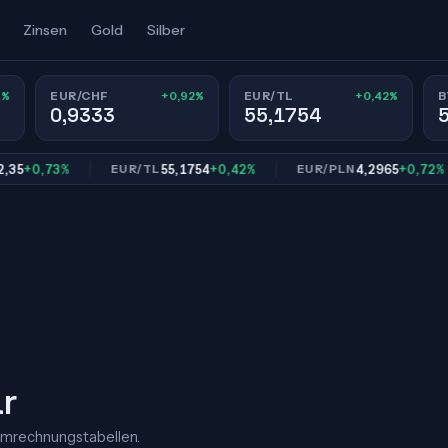
Zinsen
Gold
Silber
1%
+0,92%
+0,42%
EUR/CHF
EUR/TL
B
0,9333
55,1754
0,73%
55,1754
+0,42%
4,2965
+0,72%
EUR/TL
EUR/PLN
ar
Umrechnungstabellen.