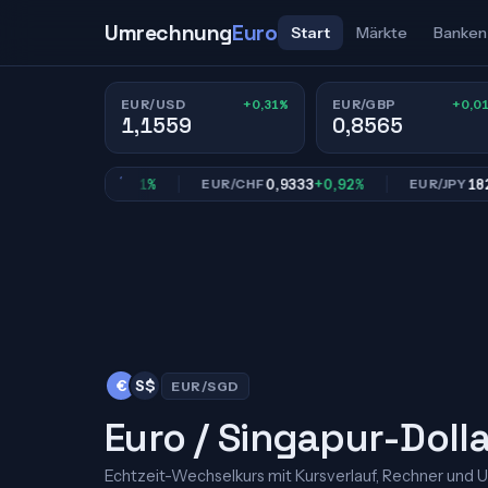
Umrechnung
Euro
Start
Märkte
Banken
+0,31%
+0,0
EUR/USD
EUR/GBP
1,1559
0,8565
0,8565
+0,01%
0,9333
+0,92%
182,35
+
GBP
EUR/CHF
EUR/JPY
€
S$
EUR/SGD
Euro / Singapur-Doll
Echtzeit-Wechselkurs mit Kursverlauf, Rechner und 