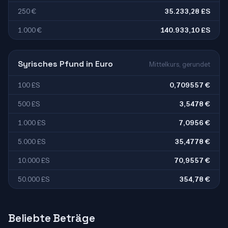
250 €
35.233,28 £S
1.000 €
140.933,10 £S
Syrisches Pfund in Euro
Mittelkurs, gerundet
100 £S
0,709557 €
500 £S
3,5478 €
1.000 £S
7,0956 €
5.000 £S
35,4778 €
10.000 £S
70,9557 €
50.000 £S
354,78 €
Beliebte Beträge