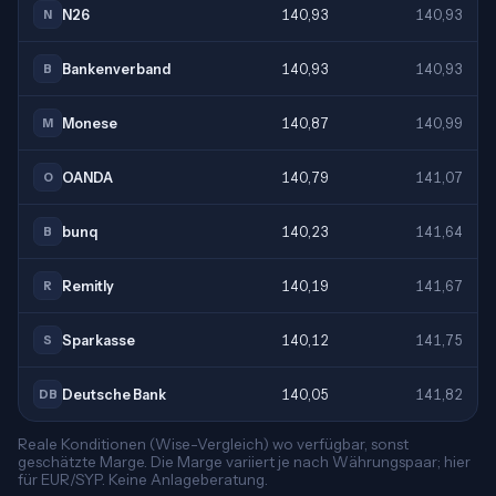
N26
140,93
140,93
N
Bankenverband
140,93
140,93
B
Monese
140,87
140,99
M
OANDA
140,79
141,07
O
bunq
140,23
141,64
B
Remitly
140,19
141,67
R
Sparkasse
140,12
141,75
S
Deutsche Bank
140,05
141,82
DB
Reale Konditionen (Wise-Vergleich) wo verfügbar, sonst
geschätzte Marge. Die Marge variiert je nach Währungspaar; hier
für EUR/SYP. Keine Anlageberatung.