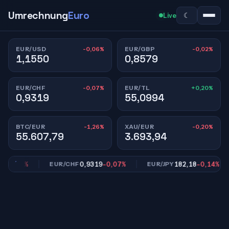
Umrechnung
Euro
☾
Live
-0,06%
-0,02%
EUR/USD
EUR/GBP
1,1550
0,8579
-0,07%
+0,20%
EUR/CHF
EUR/TL
0,9319
55,0994
-1,26%
-0,20%
BTC/EUR
XAU/EUR
55.607,79
3.693,94
0,02%
0,9319
-0,07%
182,18
-0,14%
EUR/CHF
EUR/JPY