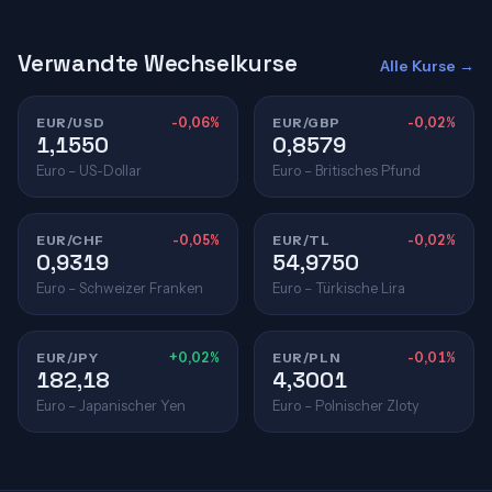
Verwandte Wechselkurse
Alle Kurse →
EUR/USD
-0,06%
EUR/GBP
-0,02%
1,1550
0,8579
Euro – US-Dollar
Euro – Britisches Pfund
EUR/CHF
-0,05%
EUR/TL
-0,02%
0,9319
54,9750
Euro – Schweizer Franken
Euro – Türkische Lira
EUR/JPY
+0,02%
EUR/PLN
-0,01%
182,18
4,3001
Euro – Japanischer Yen
Euro – Polnischer Zloty