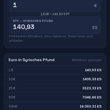
€
1 EUR = 140,93 SYP
SYP — SYRISCHES PFUND
£S
Interbanken-Mittelkurs, ohne Gebühren. Beide Felder sind
editierbar.
Euro in Syrisches Pfund
Mittelkurs, gerundet
1 €
140,93 £S
10 €
1409,33 £S
25 €
3523,33 £S
50 €
7046,66 £S
100 €
14.093,31 £S