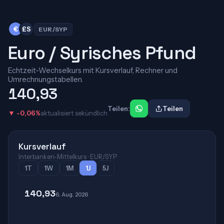
€
£S
EUR/SYP
Euro / Syrisches Pfund
Echtzeit-Wechselkurs mit Kursverlauf, Rechner und
Umrechnungstabellen.
140,93
Teilen:
Teilen
▼ -0,06%
aktualisiert sekündlich
Kursverlauf
Interbanken-Mittelkurs · EUR/SYP
1T
1W
1M
1J
5J
140,93
6. Aug. 2026