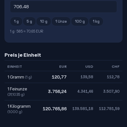
1 g
5 g
10 g
1 Unze
100 g
1 kg
1 g · 585 ≈ 70,65 EUR
Preis je Einheit
EINHEIT
EUR
USD
CHF
1 Gramm
120,77
139,58
112,78
(1 g)
1 Feinunze
3.756,24
4.341,46
3.507,90
(31,1035 g)
1 Kilogramm
120.765,86
139.581,18
112.781,59
(1.000 g)