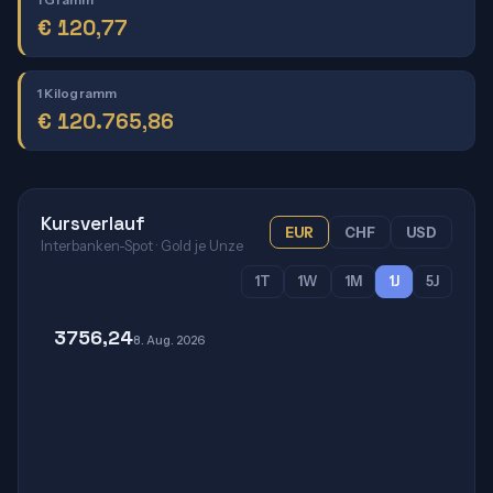
€
120,77
1 Kilogramm
€
120.765,86
Kursverlauf
EUR
CHF
USD
Interbanken-Spot · Gold je Unze
1T
1W
1M
1J
5J
3756,24
8. Aug. 2026