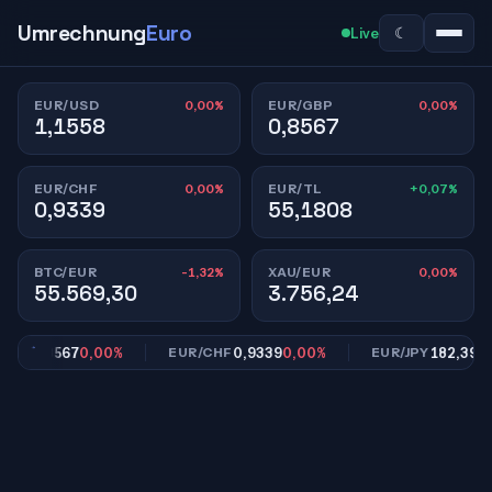
Umrechnung
Euro
☾
Live
0,00%
0,00%
EUR/USD
EUR/GBP
1,1558
0,8567
0,00%
+0,07%
EUR/CHF
EUR/TL
0,9339
55,1808
-1,32%
0,00%
BTC/EUR
XAU/EUR
55.569,30
3.756,24
0,8567
0,00%
0,9339
0,00%
182,39
0,0
BP
EUR/CHF
EUR/JPY