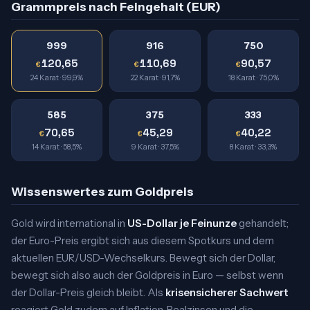
Grammpreis nach Feingehalt (EUR)
999
916
750
120,65
110,69
90,57
€
€
€
24 Karat · 99,9%
22 Karat · 91,7%
18 Karat · 75,0%
585
375
333
70,65
45,29
40,22
€
€
€
14 Karat · 58,5%
9 Karat · 37,5%
8 Karat · 33,3%
Wissenswertes zum Goldpreis
Gold wird international in
US-Dollar je Feinunze
gehandelt;
der Euro-Preis ergibt sich aus diesem Spotkurs und dem
aktuellen EUR/USD-Wechselkurs. Bewegt sich der Dollar,
bewegt sich also auch der Goldpreis in Euro — selbst wenn
der Dollar-Preis gleich bleibt. Als
krisensicherer Sachwert
reagiert Gold zudem auf Inflation, Realzinsen und die