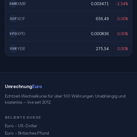
XMR
0,003471
-2,54%
XMR
XOF
656,49
0,00%
XOF
XPD
0,000836
0,00%
XPD
YER
275,54
0,00%
YER
Umrechnung
Euro
Echtzeit-Wechselkurse für über 100 Währungen. Unabhängig und
kostenlos — live seit 2012.
BELIEBTE KURSE
Euro – US-Dollar
Euro – Britisches Pfund