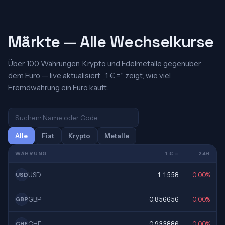
Märkte — Alle Wechselkurse
Über 100 Währungen, Krypto und Edelmetalle gegenüber
dem Euro — live aktualisiert. „1 € =“ zeigt, wie viel
Fremdwährung ein Euro kauft.
Alle
Fiat
Krypto
Metalle
WÄHRUNG
1 € =
24H
USD
1,1558
0,00%
USD
GBP
0,856656
0,00%
GBP
CHF
0,933886
0,00%
CHF