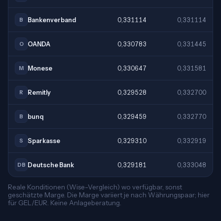
Bankenverband
0,331114
0,331114
B
OANDA
0,330783
0,331445
O
Monese
0,330647
0,331581
M
Remitly
0,329528
0,332700
R
bunq
0,329459
0,332770
B
Sparkasse
0,329310
0,332919
S
Deutsche Bank
0,329181
0,333048
DB
Reale Konditionen (Wise-Vergleich) wo verfügbar, sonst
geschätzte Marge. Die Marge variiert je nach Währungspaar; hier
für GEL/EUR. Keine Anlageberatung.