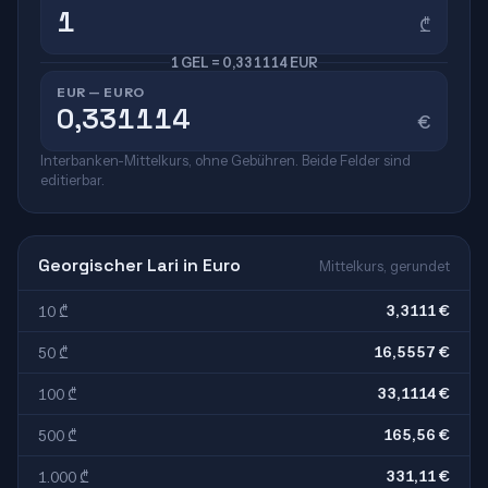
₾
1 GEL = 0,331114 EUR
EUR — EURO
€
Interbanken-Mittelkurs, ohne Gebühren. Beide Felder sind
editierbar.
Georgischer Lari in Euro
Mittelkurs, gerundet
3,3111 €
10 ₾
16,5557 €
50 ₾
33,1114 €
100 ₾
165,56 €
500 ₾
331,11 €
1.000 ₾