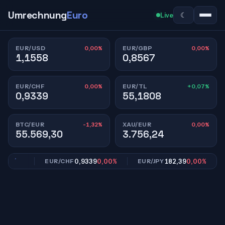
Umrechnung
Euro
☾
Live
0,00%
0,00%
EUR/USD
EUR/GBP
1,1558
0,8567
0,00%
+0,07%
EUR/CHF
EUR/TL
0,9339
55,1808
-1,32%
0,00%
BTC/EUR
XAU/EUR
55.569,30
3.756,24
,00%
0,9339
0,00%
182,39
0,00%
EUR/CHF
EUR/JPY
E