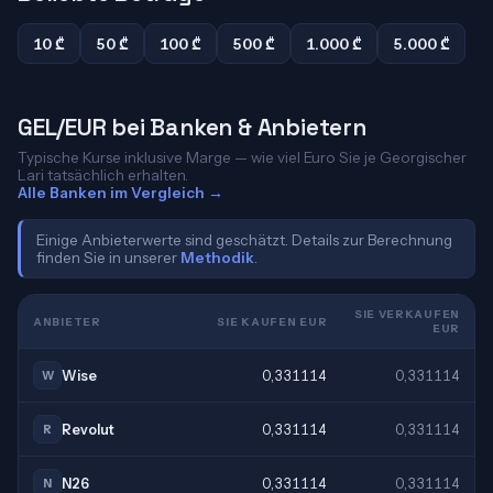
10 ₾
50 ₾
100 ₾
500 ₾
1.000 ₾
5.000 ₾
GEL/EUR bei Banken & Anbietern
Typische Kurse inklusive Marge — wie viel Euro Sie je Georgischer
Lari tatsächlich erhalten.
Alle Banken im Vergleich →
Einige Anbieterwerte sind geschätzt. Details zur Berechnung
finden Sie in unserer
Methodik
.
SIE VERKAUFEN
ANBIETER
SIE KAUFEN EUR
EUR
Wise
0,331114
0,331114
W
Revolut
0,331114
0,331114
R
N26
0,331114
0,331114
N