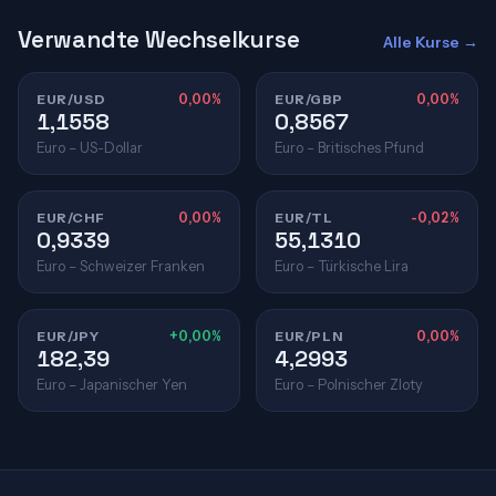
Verwandte Wechselkurse
Alle Kurse →
EUR/USD
0,00%
EUR/GBP
0,00%
1,1558
0,8567
Euro – US-Dollar
Euro – Britisches Pfund
EUR/CHF
0,00%
EUR/TL
-0,02%
0,9339
55,1310
Euro – Schweizer Franken
Euro – Türkische Lira
EUR/JPY
+0,00%
EUR/PLN
0,00%
182,39
4,2993
Euro – Japanischer Yen
Euro – Polnischer Zloty