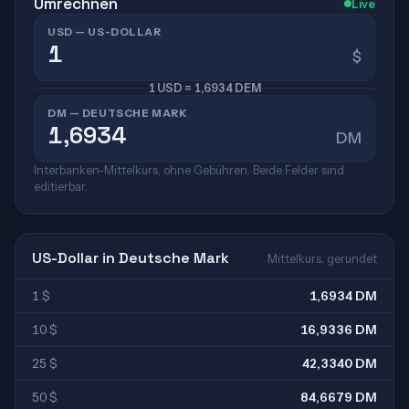
Umrechnen
Live
USD — US-DOLLAR
$
1 USD = 1,6934 DEM
DM — DEUTSCHE MARK
DM
Interbanken-Mittelkurs, ohne Gebühren. Beide Felder sind
editierbar.
US-Dollar in Deutsche Mark
Mittelkurs, gerundet
1 $
1,6934 DM
10 $
16,9336 DM
25 $
42,3340 DM
50 $
84,6679 DM