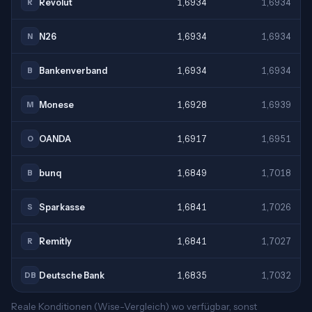
Revolut
1,6934
1,6934
R
N26
1,6934
1,6934
N
Bankenverband
1,6934
1,6934
B
Monese
1,6928
1,6939
M
OANDA
1,6917
1,6951
O
bunq
1,6849
1,7018
B
Sparkasse
1,6841
1,7026
S
Remitly
1,6841
1,7027
R
Deutsche Bank
1,6835
1,7032
DB
Reale Konditionen (Wise-Vergleich) wo verfügbar, sonst