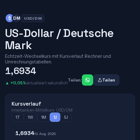
$
DM
USD/DM
US-Dollar / Deutsche
Mark
Echtzeit-Wechselkurs mit Kursverlauf, Rechner und
Umrechnungstabellen.
1,6934
Teilen:
Teilen
▲ +0,05%
aktualisiert sekündlich
Kursverlauf
Interbanken-Mittelkurs · USD/DM
1T
1W
1M
1J
5J
1,6934
10. Aug. 2026