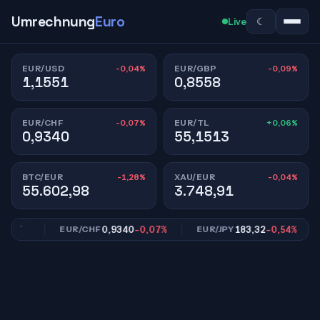
Umrechnung
Euro
☾
Live
-0,04%
-0,09%
EUR/USD
EUR/GBP
1,1551
0,8558
-0,07%
+0,06%
EUR/CHF
EUR/TL
0,9340
55,1513
-1,28%
-0,04%
BTC/EUR
XAU/EUR
55.602,98
3.748,91
,09%
0,9340
-0,07%
183,32
-0,54%
EUR/CHF
EUR/JPY
E