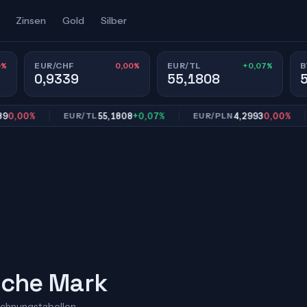
Zinsen
Gold
Silber
0%
0,00%
+0,07%
EUR/CHF
EUR/TL
B
0,9339
55,1808
00%
55,1808
+0,07%
4,2993
0,00%
EUR/TL
EUR/PLN
E
sche Mark