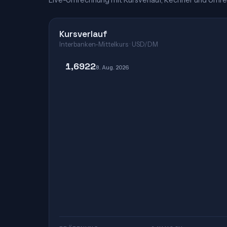
Live-Umrechnung mit Kursverlauf, Rechner und Umre
Kursverlauf
Interbanken-Mittelkurs · USD/DM
1,6922
8. Aug. 2026