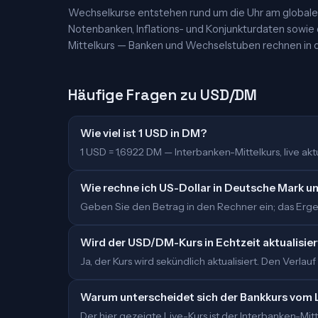
Wechselkurse entstehen rund um die Uhr am globalen
Notenbanken, Inflations- und Konjunkturdaten sowie
Mittelkurs — Banken und Wechselstuben rechnen in d
Häufige Fragen zu USD/DM
Wie viel ist 1 USD in DM?
1 USD = 1,6922 DM — Interbanken-Mittelkurs, live aktu
Wie rechne ich US-Dollar in Deutsche Mark u
Geben Sie den Betrag in den Rechner ein; das Ergeb
Wird der USD/DM-Kurs in Echtzeit aktualisier
Ja, der Kurs wird sekündlich aktualisiert. Den Verlauf
Warum unterscheidet sich der Bankkurs vom 
Der hier gezeigte Live-Kurs ist der Interbanken-M