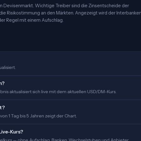
 Devisenmarkt. Wichtige Treiber sind die Zinsentscheide der
 die Risikostimmung an den Märkten. Angezeigt wird der Interbanke
er Regel mit einem Aufschlag.
alisiert.
m?
nis aktualisiert sich live mit dem aktuellen USD/DM-Kurs.
t?
 von 1 Tag bis 5 Jahren zeigt der Chart.
Live-Kurs?
ittelkurs — ohne Aufschlag. Banken, Wechselstuben und Anbieter