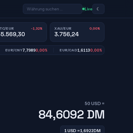
☾
Live
-1,32%
0,00%
TC/EUR
XAU/EUR
55.569,30
3.756,24
7,7989
0,00%
1,6113
0,00%
10,95
UR/CNY
EUR/CAD
EUR/SEK
50 USD =
84,6092
DM
1 USD =
1,6922
DM