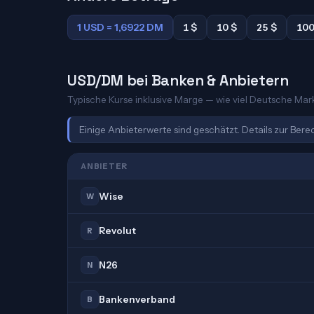
1 USD = 1,6922 DM
1 $
10 $
25 $
100
USD/DM bei Banken & Anbietern
Typische Kurse inklusive Marge — wie viel Deutsche Mark 
Einige Anbieterwerte sind geschätzt. Details zur Ber
ANBIETER
Wise
W
Revolut
R
N26
N
Bankenverband
B