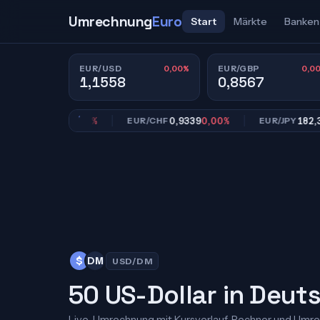
Umrechnung
Euro
Start
Märkte
Banken
0,00%
0,0
EUR/USD
EUR/GBP
1,1558
0,8567
0,8567
0,00%
0,9339
0,00%
182,39
0,
GBP
EUR/CHF
EUR/JPY
$
DM
USD/DM
50 US-Dollar in Deut