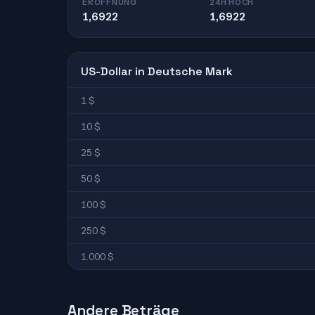
ERÖFFNUNG
24H HOCH
1,6922
1,6922
US-Dollar in Deutsche Mark
1 $
10 $
25 $
50 $
100 $
250 $
1.000 $
Andere Beträge