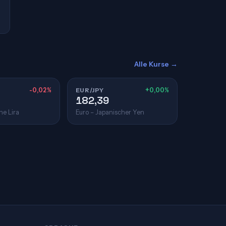
Alle Kurse →
-0,02%
EUR/JPY
+0,00%
182,39
he Lira
Euro – Japanischer Yen