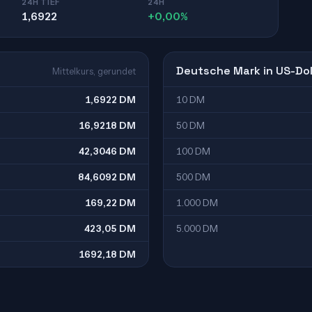
24H TIEF
24H
1,6922
+0,00%
Deutsche Mark in US-Dol
Mittelkurs, gerundet
1,6922 DM
10 DM
16,9218 DM
50 DM
42,3046 DM
100 DM
84,6092 DM
500 DM
169,22 DM
1.000 DM
423,05 DM
5.000 DM
1692,18 DM