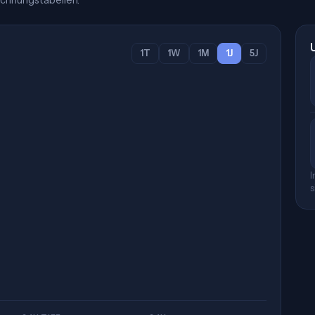
chnungstabellen.
1T
1W
1M
1J
5J
I
s