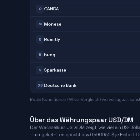
OANDA
O
Monese
M
Remitly
R
bunq
B
Sparkasse
S
Deutsche Bank
DB
Reale Konditionen (Wise-Vergleich) wo verfügbar, sons
Über das Währungspaar USD/DM
Der Wechselkurs USD/DM zeigt, wie viel ein US-Dollar 
— umgekehrt entspricht das 0,590952 $ je Einheit. Di