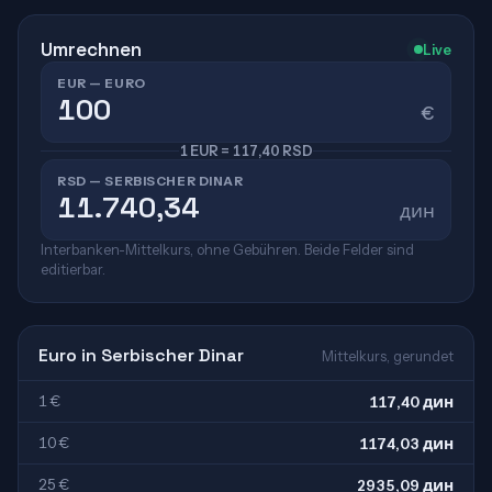
Umrechnen
Live
EUR — EURO
€
1 EUR = 117,40 RSD
RSD — SERBISCHER DINAR
дин
Interbanken-Mittelkurs, ohne Gebühren. Beide Felder sind
editierbar.
Euro in Serbischer Dinar
Mittelkurs, gerundet
1 €
117,40 дин
10 €
1174,03 дин
25 €
2935,09 дин