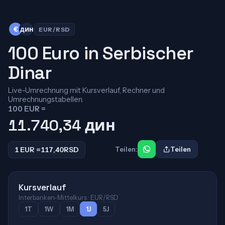
€
дин
EUR/RSD
100 Euro in Serbischer
Dinar
Live-Umrechnung mit Kursverlauf, Rechner und
Umrechnungstabellen.
100 EUR =
11.740,34
дин
1 EUR =
117,40
RSD
Teilen:
Teilen
Kursverlauf
Interbanken-Mittelkurs · EUR/RSD
1T
1W
1M
1J
5J