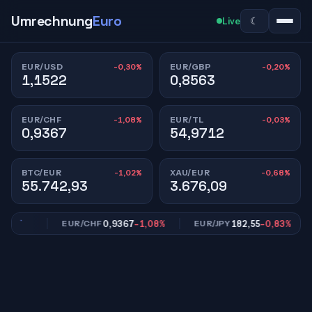
Umrechnung
Euro
☾
Live
-0,30%
-0,20%
EUR/USD
EUR/GBP
1,1522
0,8563
-1,08%
-0,03%
EUR/CHF
EUR/TL
0,9367
54,9712
-1,02%
-0,68%
BTC/EUR
XAU/EUR
55.742,93
3.676,09
,20%
0,9367
-1,08%
182,55
-0,83%
EUR/CHF
EUR/JPY
E