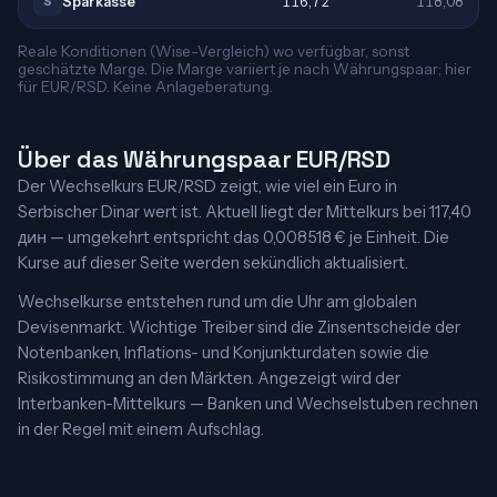
Sparkasse
116,72
118,08
S
Reale Konditionen (Wise-Vergleich) wo verfügbar, sonst
geschätzte Marge. Die Marge variiert je nach Währungspaar; hier
für EUR/RSD. Keine Anlageberatung.
Über das Währungspaar EUR/RSD
Der Wechselkurs EUR/RSD zeigt, wie viel ein Euro in
Serbischer Dinar wert ist. Aktuell liegt der Mittelkurs bei 117,40
дин — umgekehrt entspricht das 0,008518 € je Einheit. Die
Kurse auf dieser Seite werden sekündlich aktualisiert.
Wechselkurse entstehen rund um die Uhr am globalen
Devisenmarkt. Wichtige Treiber sind die Zinsentscheide der
Notenbanken, Inflations- und Konjunkturdaten sowie die
Risikostimmung an den Märkten. Angezeigt wird der
Interbanken-Mittelkurs — Banken und Wechselstuben rechnen
in der Regel mit einem Aufschlag.