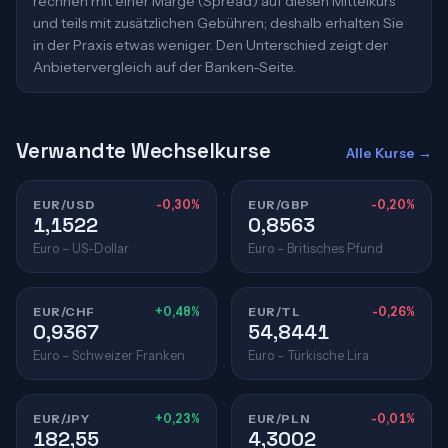
rechnen mit einer Marge (Spread) auf diesen Mittelkurs
und teils mit zusätzlichen Gebühren; deshalb erhalten Sie
in der Praxis etwas weniger. Den Unterschied zeigt der
Anbietervergleich auf der Banken-Seite.
Verwandte Wechselkurse
Alle Kurse →
EUR/USD
-0,30%
EUR/GBP
-0,20%
1,1522
0,8563
Euro – US-Dollar
Euro – Britisches Pfund
EUR/CHF
+0,48%
EUR/TL
-0,26%
0,9367
54,8441
Euro – Schweizer Franken
Euro – Türkische Lira
EUR/JPY
+0,23%
EUR/PLN
-0,01%
182,55
4,3002