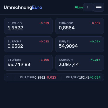
Umrechnung
Euro
☾
Live
-0,01%
0,00%
EUR/USD
EUR/GBP
1,1522
0,8564
-0,02%
+0,08%
EUR/CHF
EUR/TL
0,9362
54,9894
-1,30%
+0,21%
BTC/EUR
XAU/EUR
55.742,93
3.697,44
,00%
0,9362
-0,02%
182,45
+0,03%
EUR/CHF
EUR/JPY