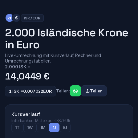
kr
€
ISK/EUR
2.000 Isländische Krone
in Euro
Live-Umrechnung mit Kursverlauf, Rechner und
Umrechnungstabellen.
2.000 ISK =
14,0449
€
1 ISK =
0,007022
EUR
Teilen:
Teilen
Kursverlauf
Interbanken-Mittelkurs · ISK/EUR
1T
1W
1M
1J
5J