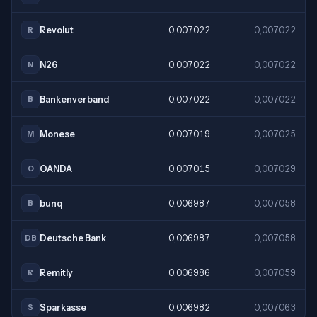
Revolut
0,007022
0,007022
R
N26
0,007022
0,007022
N
Bankenverband
0,007022
0,007022
B
Monese
0,007019
0,007025
M
OANDA
0,007015
0,007029
O
bunq
0,006987
0,007058
B
Deutsche Bank
0,006987
0,007058
DB
Remitly
0,006986
0,007059
R
Sparkasse
0,006982
0,007063
S