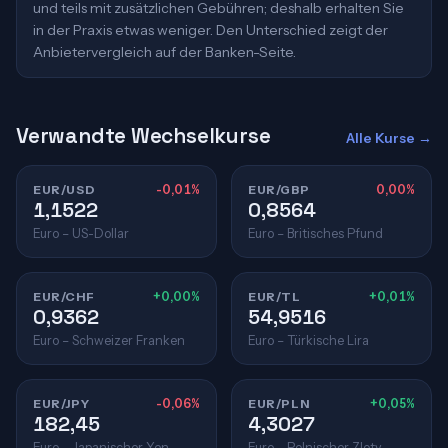
und teils mit zusätzlichen Gebühren; deshalb erhalten Sie
in der Praxis etwas weniger. Den Unterschied zeigt der
Anbietervergleich auf der Banken-Seite.
Verwandte Wechselkurse
Alle Kurse →
EUR/USD
-0,01%
EUR/GBP
0,00%
1,1522
0,8564
Euro – US-Dollar
Euro – Britisches Pfund
EUR/CHF
+0,00%
EUR/TL
+0,01%
0,9362
54,9516
Euro – Schweizer Franken
Euro – Türkische Lira
EUR/JPY
-0,06%
EUR/PLN
+0,05%
182,45
4,3027
Euro – Japanischer Yen
Euro – Polnischer Zloty