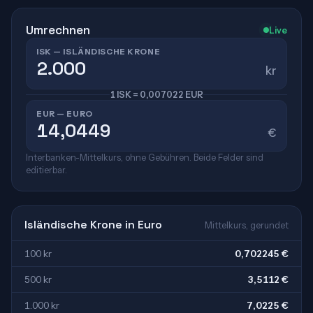
Umrechnen
Live
ISK — ISLÄNDISCHE KRONE
kr
1 ISK = 0,007022 EUR
EUR — EURO
€
Interbanken-Mittelkurs, ohne Gebühren. Beide Felder sind
editierbar.
Isländische Krone in Euro
Mittelkurs, gerundet
100 kr
0,702245 €
500 kr
3,5112 €
1.000 kr
7,0225 €