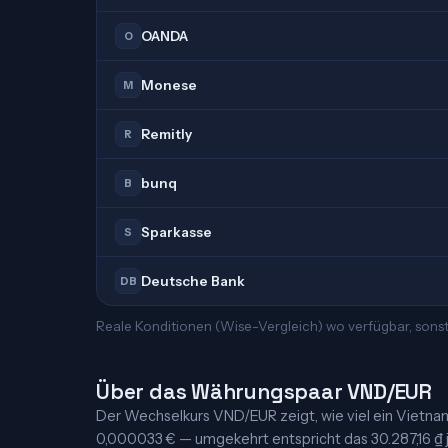
OANDA
O
Monese
M
Remitly
R
bunq
B
Sparkasse
S
Deutsche Bank
DB
Reale Konditionen (Wise-Vergleich) wo verfügbar, sons
Über das Währungspaar VND/EUR
Der Wechselkurs VND/EUR zeigt, wie viel ein Vietnames
0,000033 € — umgekehrt entspricht das 30.287,16 ₫ je 