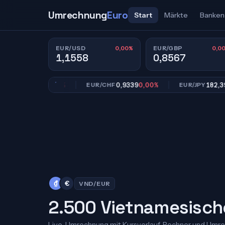
Umrechnung
Euro
Start
Märkte
Banken
0,00%
0,0
EUR/USD
EUR/GBP
1,1558
0,8567
0,8567
0,00%
0,9339
0,00%
182,39
0,0
BP
EUR/CHF
EUR/JPY
₫
€
VND/EUR
2.500 Vietnamesisch