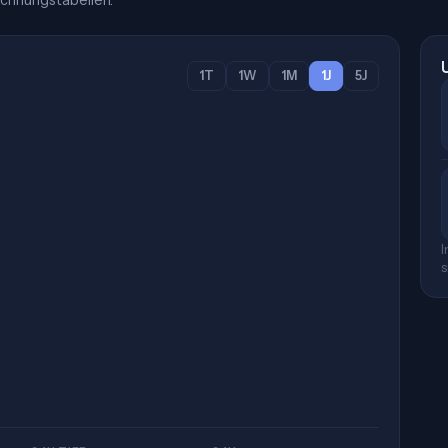
chnungstabellen.
1T
1W
1M
1J
5J
I
s