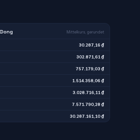
 Dong
Mittelkurs, gerundet
30.287,16 ₫
302.871,61 ₫
757.179,03 ₫
1.514.358,06 ₫
3.028.716,11 ₫
7.571.790,28 ₫
30.287.161,10 ₫