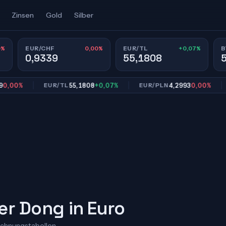
Zinsen
Gold
Silber
0%
0,00%
+0,07%
EUR/CHF
EUR/TL
B
0,9339
55,1808
0%
55,1808
+0,07%
4,2993
0,00%
EUR/TL
EUR/PLN
EU
er Dong in Euro