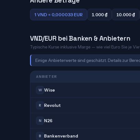
Andere Beträge
1 VND = 0,000033 EUR
1.000 ₫
10.000 ₫
VND/EUR bei Banken & Anbietern
Typische Kurse inklusive Marge — wie viel Euro Sie je V
Einige Anbieterwerte sind geschätzt. Details zur Ber
ANBIETER
Wise
W
Revolut
R
N26
N
Bankenverband
B