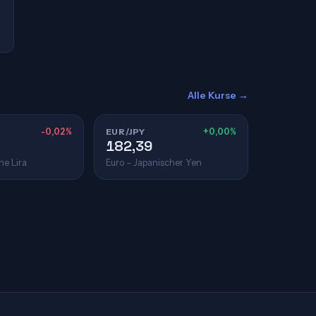
Alle Kurse →
-0,02%
EUR/JPY
+0,00%
182,39
he Lira
Euro – Japanischer Yen