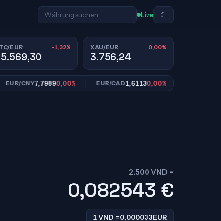
☾
Live
-1,32%
0,00%
TC/EUR
XAU/EUR
55.569,30
3.756,24
7,7989
0,00%
1,6113
0,00%
10,953
R/CNY
EUR/CAD
EUR/SEK
2.500 VND =
0,082543
€
1 VND =
0,000033
EUR