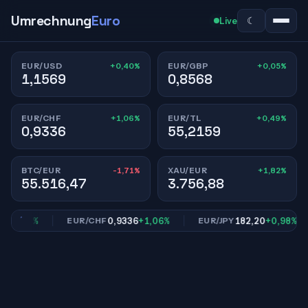
Umrechnung
Euro
☾
Live
+0,40%
+0,05%
EUR/USD
EUR/GBP
1,1569
0,8568
+1,06%
+0,49%
EUR/CHF
EUR/TL
0,9336
55,2159
-1,71%
+1,82%
BTC/EUR
XAU/EUR
55.516,47
3.756,88
+0,05%
0,9336
+1,06%
182,20
+0,98%
EUR/CHF
EUR/JPY