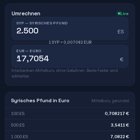
Umrechnen
Live
SYP — SYRISCHES PFUND
£S
1 SYP = 0,007082 EUR
EUR — EURO
€
Interbanken-Mittelkurs, ohne Gebühren. Beide Felder sind
editierbar.
Syrisches Pfund in Euro
Mittelkurs, gerundet
100 £S
0,708217 €
500 £S
3,5411 €
1.000 £S
7,0822 €