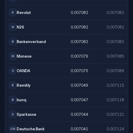
Revolut
0,007082
0,007082
R
N26
0,007082
0,007082
N
Bankenverband
0,007082
0,007082
B
Monese
0,007079
0,007085
M
OANDA
0,007075
0,007089
O
Remitly
0,007049
0,007115
R
bunq
0,007047
0,007118
B
Sparkasse
0,007044
0,007121
S
Deutsche Bank
0,007041
0,007124
DB