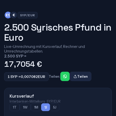
£S
€
SYP/EUR
2.500 Syrisches Pfund in
Euro
Live-Umrechnung mit Kursverlauf, Rechner und
Umrechnungstabellen.
2.500 SYP =
17,7054
€
1 SYP =
0,007082
EUR
Teilen:
Teilen
Kursverlauf
Interbanken-Mittelkurs · SYP/EUR
1T
1W
1M
1J
5J