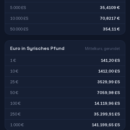
5.000 £S
35,4109 €
10.000 £S
70,8217 €
50.000 £S
354,11 €
Euro in Syrisches Pfund
Mittelkurs, gerundet
1 €
141,20 £S
10 €
1412,00 £S
25 €
3529,99 £S
50 €
7059,98 £S
100 €
14.119,96 £S
250 €
35.299,91 £S
1.000 €
141.199,65 £S