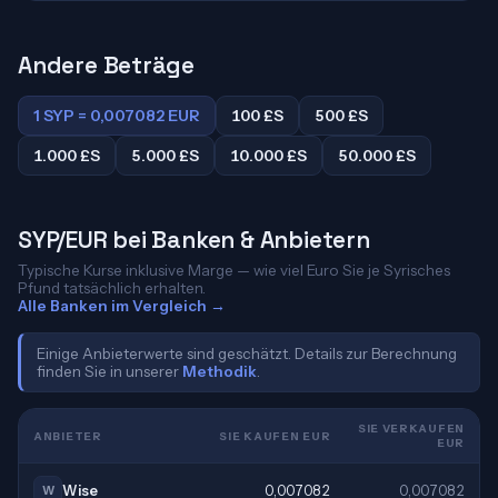
Andere Beträge
1 SYP = 0,007082 EUR
100 £S
500 £S
1.000 £S
5.000 £S
10.000 £S
50.000 £S
SYP/EUR bei Banken & Anbietern
Typische Kurse inklusive Marge — wie viel Euro Sie je Syrisches
Pfund tatsächlich erhalten.
Alle Banken im Vergleich →
Einige Anbieterwerte sind geschätzt. Details zur Berechnung
finden Sie in unserer
Methodik
.
SIE VERKAUFEN
ANBIETER
SIE KAUFEN EUR
EUR
Wise
0,007082
0,007082
W