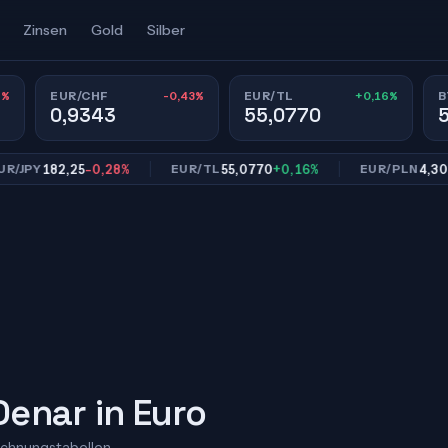
Zinsen
Gold
Silber
9%
-0,43%
+0,16%
EUR/CHF
EUR/TL
B
0,9343
55,0770
182,25
-0,28%
55,0770
+0,16%
4,3004
-0
Y
EUR/TL
EUR/PLN
enar in Euro