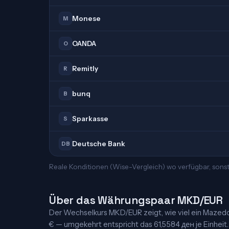
Monese
M
OANDA
O
Remitly
R
bunq
B
Sparkasse
S
Deutsche Bank
DB
Reale Konditionen (Wise-Vergleich) wo verfügbar, sons
Über das Währungspaar MKD/EUR
Der Wechselkurs MKD/EUR zeigt, wie viel ein Mazedoni
€ — umgekehrt entspricht das 61,5584 ден je Einheit. 