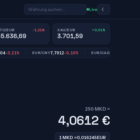
☾
Live
-1,21%
+0,01%
TC/EUR
XAU/EUR
55.636,69
3.701,59
,21%
7,7912
-0,10%
1,6160
-0,04%
EUR/CNY
EUR/CAD
250 MKD =
4,0612
€
1 MKD =
0,016245
EUR