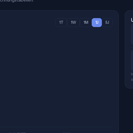
chnungstabellen.
1T
1W
1M
1J
5J
I
s