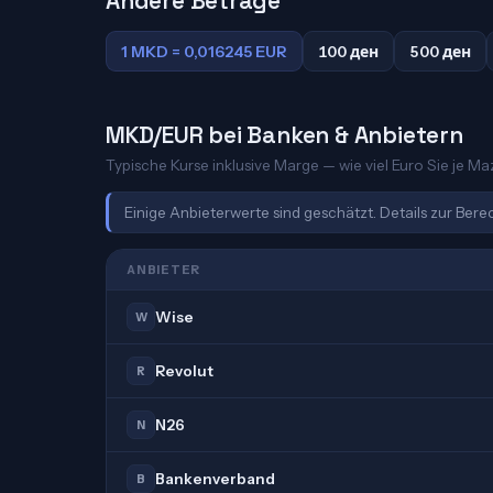
Andere Beträge
1 MKD = 0,016245 EUR
100 ден
500 ден
MKD/EUR bei Banken & Anbietern
Typische Kurse inklusive Marge — wie viel Euro Sie je M
Einige Anbieterwerte sind geschätzt. Details zur Ber
ANBIETER
Wise
W
Revolut
R
N26
N
Bankenverband
B