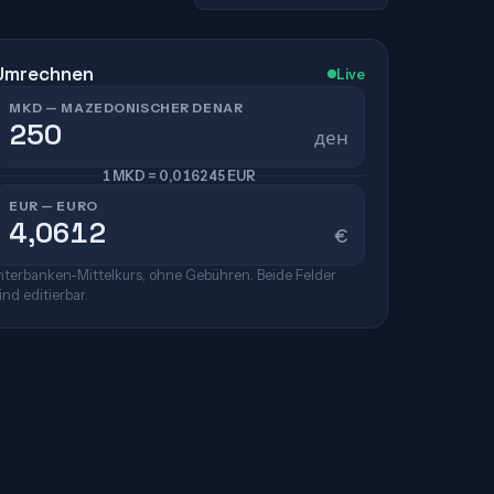
Umrechnen
Live
MKD — MAZEDONISCHER DENAR
ден
1 MKD = 0,016245 EUR
EUR — EURO
€
nterbanken-Mittelkurs, ohne Gebühren. Beide Felder
ind editierbar.