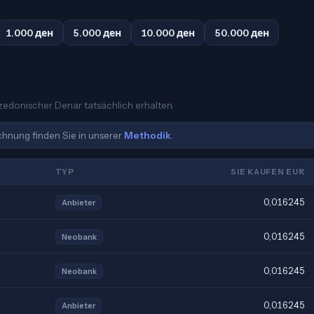
1.000 ден
5.000 ден
10.000 ден
50.000 ден
azedonischer Denar tatsächlich erhalten.
echnung finden Sie in unserer
Methodik
.
TYP
SIE KAUFEN EUR
0,016245
Anbieter
0,016245
Neobank
0,016245
Neobank
0,016245
Anbieter