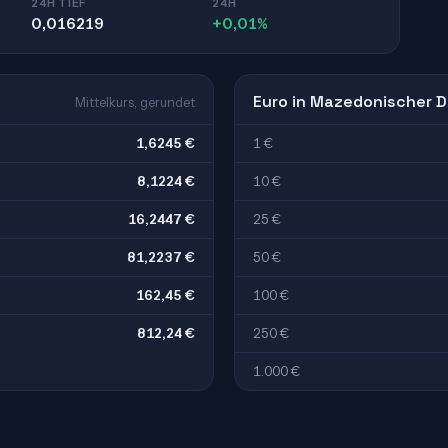
24H TIEF
24H
0,016219
+0,01%
Euro in Mazedonischer 
Mittelkurs, gerundet
1,6245 €
1 €
8,1224 €
10 €
16,2447 €
25 €
81,2237 €
50 €
162,45 €
100 €
812,24 €
250 €
1.000 €