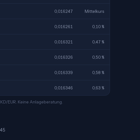
0,016247
Mittelkurs
0,016261
0,10 %
0,016321
0,47 %
0,016326
0,50 %
0,016339
0,58 %
0,016346
0,63 %
 MKD/EUR. Keine Anlageberatung.
245