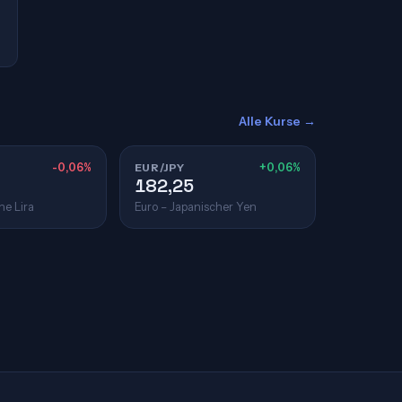
Alle Kurse →
-0,06%
EUR/JPY
+0,06%
182,25
he Lira
Euro – Japanischer Yen