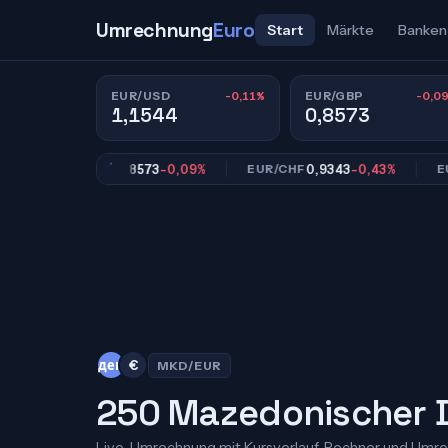
Umrechnung
Euro
Start
Märkte
Banken
-0,11%
-0,0
EUR/USD
EUR/GBP
1,1544
0,8573
0,8573
-0,09%
0,9343
-0,43%
EUR/GBP
EUR/CHF
EUR/JP
ден
€
MKD/EUR
250 Mazedonischer D