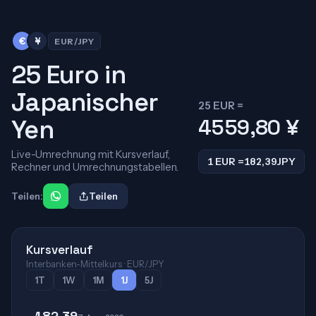
€
¥
EUR/JPY
25 Euro in
Japanischer
25 EUR =
Yen
4559,80
¥
Live-Umrechnung mit Kursverlauf,
1 EUR =
182,39
JPY
Rechner und Umrechnungstabellen.
Teilen:
Teilen
Kursverlauf
Interbanken-Mittelkurs · EUR/JPY
1T
1W
1M
1J
5J
182,39