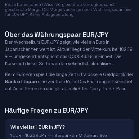
Reale Konditionen (Wise-Vergleich) wo verfügbar, sonst
geschätzte Marge. Die Marge variiert je nach Währungspaar; hier
für EUR/JPY. Keine Anlageberatung.
Über das Währungspaar EUR/JPY
Der Wechselkurs EUR/JPY zeigt, wie viel ein Euro in
Japanischer Yen wert ist. Aktuell liegt der Mittelkurs bei 182,39
¥ — umgekehrt entspricht das 0,005483 € je Einheit. Die
Kurse auf dieser Seite werden sekündlich aktualisiert.
Beim Euro-Yen spielt die lange Zeit ultralockere Geldpolitik der
Bank of Japan
eine zentrale Rolle. Das Paar reagiert sensibel
auf Zinsdifferenzen und gilt als beliebtes Carry-Trade-Paar.
Häufige Fragen zu EUR/JPY
Wie viel ist 1 EUR in JPY?
1 EUR = 182,39 JPY — Interbanken-Mittelkurs, live