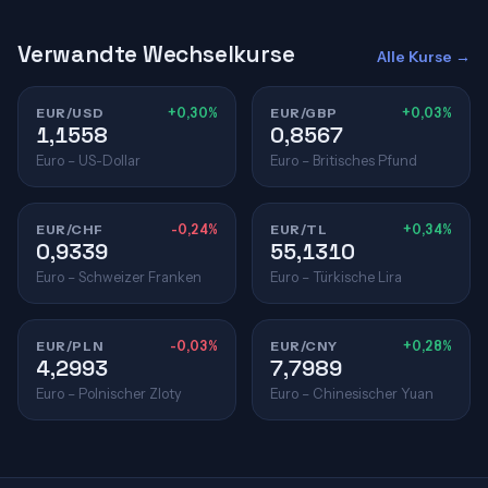
Verwandte Wechselkurse
Alle Kurse →
EUR/USD
+0,30%
EUR/GBP
+0,03%
1,1558
0,8567
Euro – US-Dollar
Euro – Britisches Pfund
EUR/CHF
-0,24%
EUR/TL
+0,34%
0,9339
55,1310
Euro – Schweizer Franken
Euro – Türkische Lira
EUR/PLN
-0,03%
EUR/CNY
+0,28%
4,2993
7,7989
Euro – Polnischer Zloty
Euro – Chinesischer Yuan