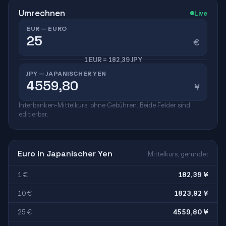
Umrechnen
Live
EUR — EURO
€
1 EUR = 182,39 JPY
JPY — JAPANISCHER YEN
¥
Interbanken-Mittelkurs, ohne Gebühren. Beide Felder sind
editierbar.
Euro in Japanischer Yen
Mittelkurs, gerundet
1 €
182,39 ¥
10 €
1823,92 ¥
25 €
4559,80 ¥