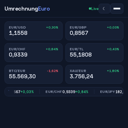
Umrechnung
Euro
☾
Live
+0,30%
+0,03%
EUR/USD
EUR/GBP
1,1558
0,8567
+0,84%
+0,43%
EUR/CHF
EUR/TL
0,9339
55,1808
-1,62%
+1,80%
BTC/EUR
XAU/EUR
55.569,30
3.756,24
0,8567
+0,03%
0,9339
+0,84%
182,39
+0
BP
EUR/CHF
EUR/JPY