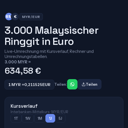
RM
€
MYR/EUR
3.000 Malaysischer
Ringgit in Euro
Live-Umrechnung mit Kursverlauf, Rechner und
Umrechnungstabellen.
3.000 MYR =
634,58
€
1 MYR =
0,211525
EUR
Teilen:
Teilen
Kursverlauf
Interbanken-Mittelkurs · MYR/EUR
1T
1W
1M
1J
5J