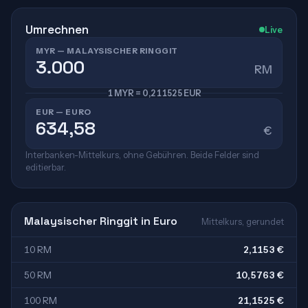
Umrechnen
Live
MYR — MALAYSISCHER RINGGIT
RM
1 MYR = 0,211525 EUR
EUR — EURO
€
Interbanken-Mittelkurs, ohne Gebühren. Beide Felder sind
editierbar.
Malaysischer Ringgit in Euro
Mittelkurs, gerundet
10 RM
2,1153 €
50 RM
10,5763 €
100 RM
21,1525 €