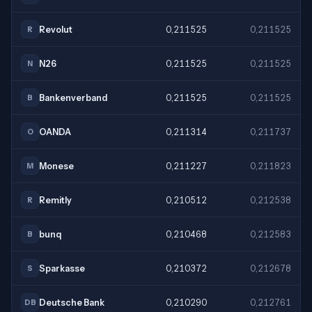
Revolut
0,211525
0,211525
R
N26
0,211525
0,211525
N
Bankenverband
0,211525
0,211525
B
OANDA
0,211314
0,211737
O
Monese
0,211227
0,211823
M
Remitly
0,210512
0,212538
R
bunq
0,210468
0,212583
B
Sparkasse
0,210372
0,212678
S
Deutsche Bank
0,210290
0,212761
DB