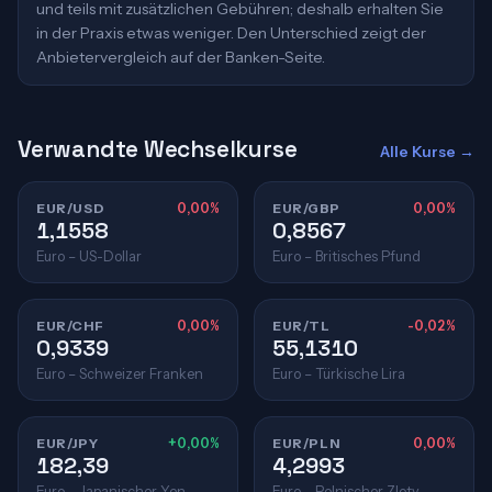
und teils mit zusätzlichen Gebühren; deshalb erhalten Sie
in der Praxis etwas weniger. Den Unterschied zeigt der
Anbietervergleich auf der Banken-Seite.
Verwandte Wechselkurse
Alle Kurse →
EUR/USD
0,00%
EUR/GBP
0,00%
1,1558
0,8567
Euro – US-Dollar
Euro – Britisches Pfund
EUR/CHF
0,00%
EUR/TL
-0,02%
0,9339
55,1310
Euro – Schweizer Franken
Euro – Türkische Lira
EUR/JPY
+0,00%
EUR/PLN
0,00%
182,39
4,2993
Euro – Japanischer Yen
Euro – Polnischer Zloty