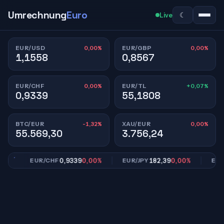
Umrechnung
Euro
☾
Live
0,00%
0,00%
EUR/USD
EUR/GBP
1,1558
0,8567
0,00%
+0,07%
EUR/CHF
EUR/TL
0,9339
55,1808
-1,32%
0,00%
BTC/EUR
XAU/EUR
55.569,30
3.756,24
%
0,9339
0,00%
182,39
0,00%
EUR/CHF
EUR/JPY
EUR/T