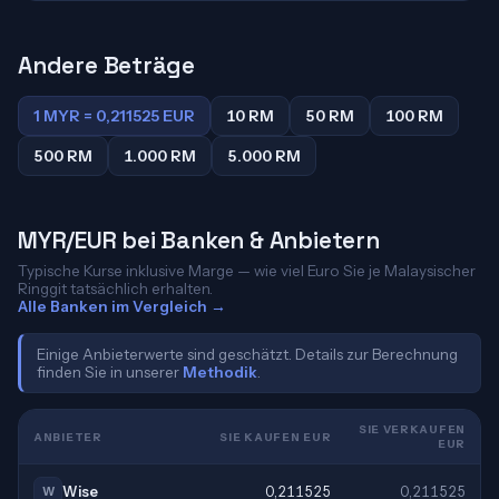
Andere Beträge
1 MYR = 0,211525 EUR
10 RM
50 RM
100 RM
500 RM
1.000 RM
5.000 RM
MYR/EUR bei Banken & Anbietern
Typische Kurse inklusive Marge — wie viel Euro Sie je Malaysischer
Ringgit tatsächlich erhalten.
Alle Banken im Vergleich →
Einige Anbieterwerte sind geschätzt. Details zur Berechnung
finden Sie in unserer
Methodik
.
SIE VERKAUFEN
ANBIETER
SIE KAUFEN EUR
EUR
Wise
0,211525
0,211525
W