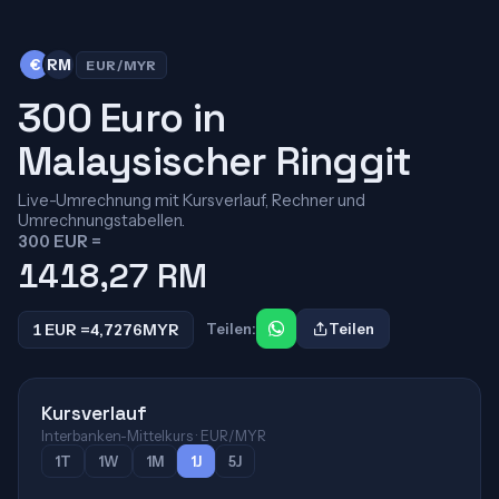
€
RM
EUR/MYR
300 Euro in
Malaysischer Ringgit
Live-Umrechnung mit Kursverlauf, Rechner und
Umrechnungstabellen.
300 EUR =
1418,27
RM
1 EUR =
4,7276
MYR
Teilen:
Teilen
Kursverlauf
Interbanken-Mittelkurs · EUR/MYR
1T
1W
1M
1J
5J