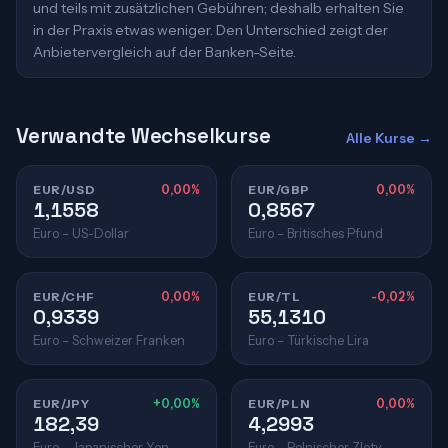
und teils mit zusätzlichen Gebühren; deshalb erhalten Sie
in der Praxis etwas weniger. Den Unterschied zeigt der
Anbietervergleich auf der Banken-Seite.
Verwandte Wechselkurse
Alle Kurse →
EUR/USD
0,00%
EUR/GBP
0,00%
1,1558
0,8567
Euro – US-Dollar
Euro – Britisches Pfund
EUR/CHF
0,00%
EUR/TL
-0,02%
0,9339
55,1310
Euro – Schweizer Franken
Euro – Türkische Lira
EUR/JPY
+0,00%
EUR/PLN
0,00%
182,39
4,2993
Euro – Japanischer Yen
Euro – Polnischer Zloty