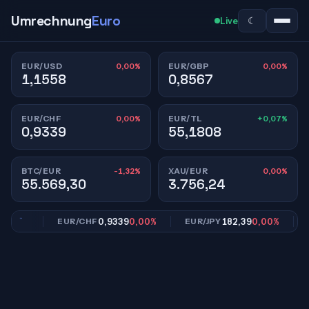
Umrechnung
Euro
☾
Live
0,00%
0,00%
EUR/USD
EUR/GBP
1,1558
0,8567
0,00%
+0,07%
EUR/CHF
EUR/TL
0,9339
55,1808
-1,32%
0,00%
BTC/EUR
XAU/EUR
55.569,30
3.756,24
,00%
0,9339
0,00%
182,39
0,00%
EUR/CHF
EUR/JPY
EU