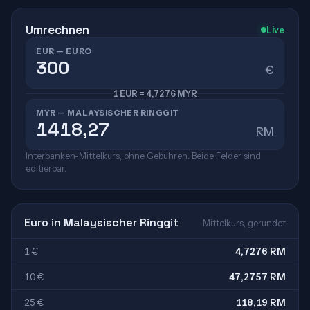
Umrechnen
Live
EUR — EURO
€
1 EUR = 4,7276 MYR
MYR — MALAYSISCHER RINGGIT
RM
Interbanken-Mittelkurs, ohne Gebühren. Beide Felder sind
editierbar.
Euro in Malaysischer Ringgit
Mittelkurs, gerundet
1 €
4,7276 RM
10 €
47,2757 RM
25 €
118,19 RM