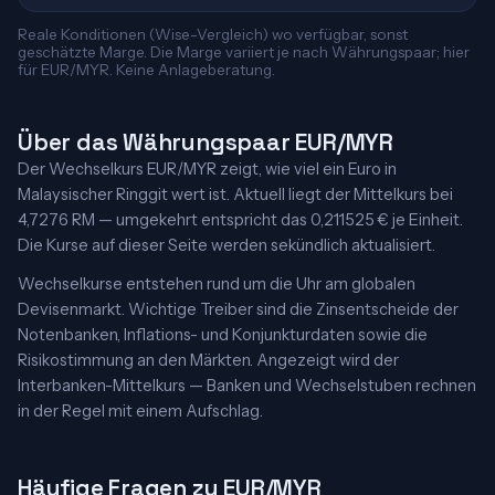
Reale Konditionen (Wise-Vergleich) wo verfügbar, sonst
geschätzte Marge. Die Marge variiert je nach Währungspaar; hier
für EUR/MYR. Keine Anlageberatung.
Über das Währungspaar EUR/MYR
Der Wechselkurs EUR/MYR zeigt, wie viel ein Euro in
Malaysischer Ringgit wert ist. Aktuell liegt der Mittelkurs bei
4,7276 RM — umgekehrt entspricht das 0,211525 € je Einheit.
Die Kurse auf dieser Seite werden sekündlich aktualisiert.
Wechselkurse entstehen rund um die Uhr am globalen
Devisenmarkt. Wichtige Treiber sind die Zinsentscheide der
Notenbanken, Inflations- und Konjunkturdaten sowie die
Risikostimmung an den Märkten. Angezeigt wird der
Interbanken-Mittelkurs — Banken und Wechselstuben rechnen
in der Regel mit einem Aufschlag.
Häufige Fragen zu EUR/MYR