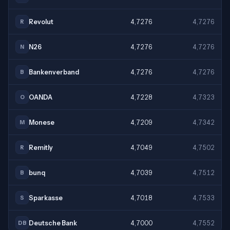
Revolut
4,7276
4,7276
R
N26
4,7276
4,7276
N
Bankenverband
4,7276
4,7276
B
OANDA
4,7228
4,7323
O
Monese
4,7209
4,7342
M
Remitly
4,7049
4,7502
R
bunq
4,7039
4,7512
B
Sparkasse
4,7018
4,7533
S
Deutsche Bank
4,7000
4,7552
DB