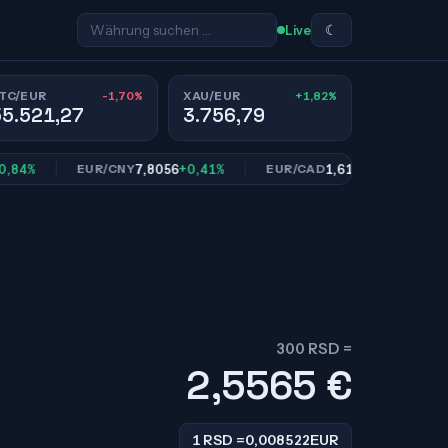
☾
Live
-1,70%
+1,82%
TC/EUR
XAU/EUR
55.521,27
3.756,79
7,8056
+0,41%
1,6128
+0,91%
EUR/CNY
EUR/CAD
EUR
300 RSD =
2,5565
€
1 RSD =
0,008522
EUR