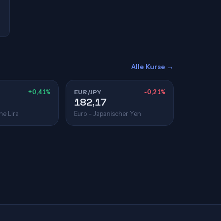
Alle Kurse →
+0,41%
EUR/JPY
-0,21%
182,17
he Lira
Euro – Japanischer Yen