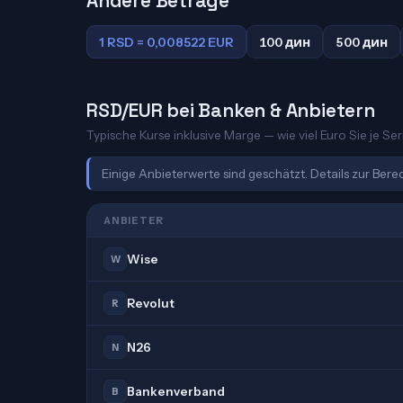
Andere Beträge
1 RSD = 0,008522 EUR
100 дин
500 дин
RSD/EUR bei Banken & Anbietern
Typische Kurse inklusive Marge — wie viel Euro Sie je Ser
Einige Anbieterwerte sind geschätzt. Details zur Ber
ANBIETER
Wise
W
Revolut
R
N26
N
Bankenverband
B