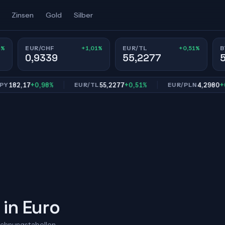
Zinsen
Gold
Silber
4%
+1,01%
+0,51%
EUR/CHF
EUR/TL
B
0,9339
55,2277
2,17
+0,98%
55,2277
+0,51%
4,2980
+0,84%
EUR/TL
EUR/PLN
 in Euro