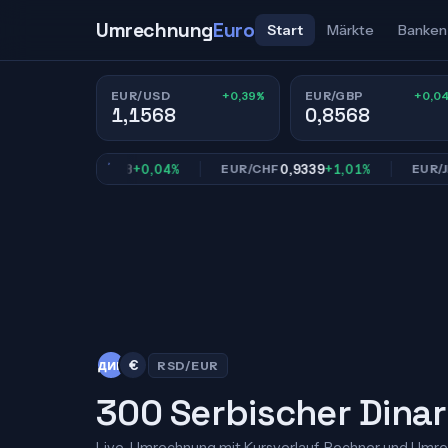
Umrechnung
Euro
Start
Märkte
Banken
+0,39%
+0,0
EUR/USD
EUR/GBP
1,1568
0,8568
0,8568
+0,04%
0,9339
+1,01%
18
EUR/GBP
EUR/CHF
EUR/JPY
дин
€
RSD/EUR
300 Serbischer Dinar