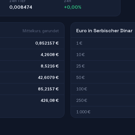
24H TIEF
24H
0,008474
+0,00%
Euro in Serbischer Dinar
Mittelkurs, gerundet
0,852157 €
1 €
4,2608 €
10 €
8,5216 €
25 €
42,6079 €
50 €
85,2157 €
100 €
426,08 €
250 €
1.000 €