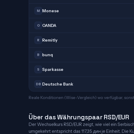
Monese
M
OANDA
O
Remitly
R
bunq
B
Sparkasse
S
Deutsche Bank
DB
Reale Konditionen (Wise-Vergleich) wo verfügbar, sons
Über das Währungspaar RSD/EUR
Der Wechselkurs RSD/EUR zeigt, wie viel ein Serbische
umgekehrt entspricht das 117,35 дин je Einheit. Die Ku