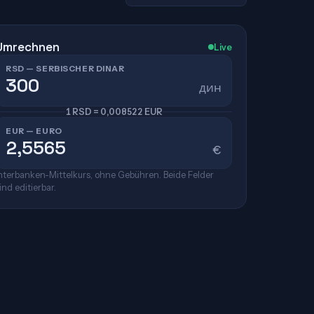
Umrechnen
Live
RSD — SERBISCHER DINAR
дин
1 RSD = 0,008522 EUR
EUR — EURO
€
nterbanken-Mittelkurs, ohne Gebühren. Beide Felder
ind editierbar.