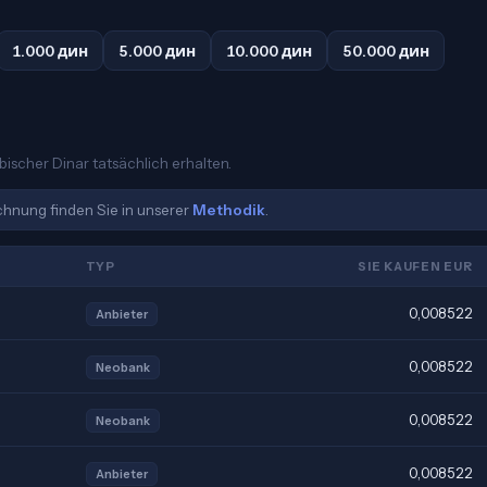
1.000 дин
5.000 дин
10.000 дин
50.000 дин
bischer Dinar tatsächlich erhalten.
echnung finden Sie in unserer
Methodik
.
TYP
SIE KAUFEN EUR
0,008522
Anbieter
0,008522
Neobank
0,008522
Neobank
0,008522
Anbieter