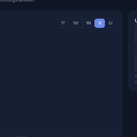
chnungstabellen.
1T
1W
1M
1J
5J
I
s