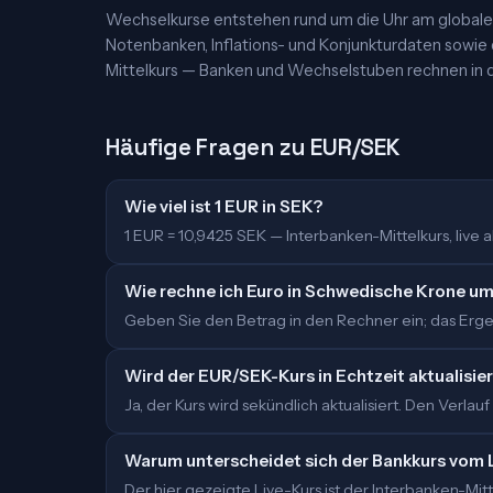
Wechselkurse entstehen rund um die Uhr am globalen
Notenbanken, Inflations- und Konjunkturdaten sowie
Mittelkurs — Banken und Wechselstuben rechnen in d
Häufige Fragen zu EUR/SEK
Wie viel ist 1 EUR in SEK?
1 EUR = 10,9425 SEK — Interbanken-Mittelkurs, live ak
Wie rechne ich Euro in Schwedische Krone u
Geben Sie den Betrag in den Rechner ein; das Ergebn
Wird der EUR/SEK-Kurs in Echtzeit aktualisie
Ja, der Kurs wird sekündlich aktualisiert. Den Verlauf
Warum unterscheidet sich der Bankkurs vom 
Der hier gezeigte Live-Kurs ist der Interbanken-M