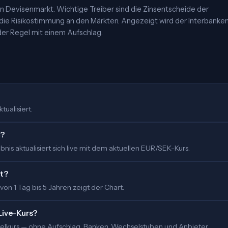
 Devisenmarkt. Wichtige Treiber sind die Zinsentscheide der
 die Risikostimmung an den Märkten. Angezeigt wird der Interbanke
er Regel mit einem Aufschlag.
tualisiert.
m?
is aktualisiert sich live mit dem aktuellen EUR/SEK-Kurs.
rt?
 von 1 Tag bis 5 Jahren zeigt der Chart.
Live-Kurs?
ittelkurs — ohne Aufschlag. Banken, Wechselstuben und Anbieter