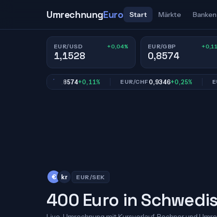
Umrechnung
Euro
Start
Märkte
Banken
+0,04%
+0,1
EUR/USD
EUR/GBP
1,1528
0,8574
0,8574
+0,11%
0,9346
+0,25%
EUR/GBP
EUR/CHF
EUR/JP
€
kr
EUR/SEK
400 Euro in Schwedi