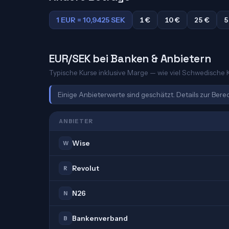
1 EUR = 10,9425 SEK
1 €
10 €
25 €
5
EUR/SEK bei Banken & Anbietern
Typische Kurse inklusive Marge — wie viel Schwedische K
Einige Anbieterwerte sind geschätzt. Details zur Ber
ANBIETER
Wise
W
Revolut
R
N26
N
Bankenverband
B