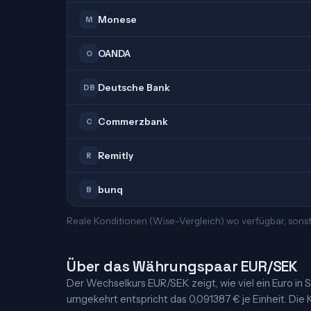
Monese
M
OANDA
O
Deutsche Bank
DB
Commerzbank
C
Remitly
R
bunq
B
Reale Konditionen (Wise-Vergleich) wo verfügbar, sonst
Über das Währungspaar EUR/SEK
Der Wechselkurs EUR/SEK zeigt, wie viel ein Euro in S
umgekehrt entspricht das 0,091387 € je Einheit. Die K