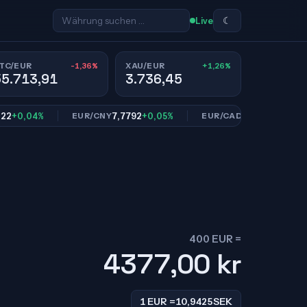
☾
Live
-1,36%
+1,26%
TC/EUR
XAU/EUR
55.713,91
3.736,45
,04%
7,7792
+0,05%
1,6161
+0,01%
EUR/CNY
EUR/CAD
400 EUR =
4377,00
kr
1 EUR =
10,9425
SEK