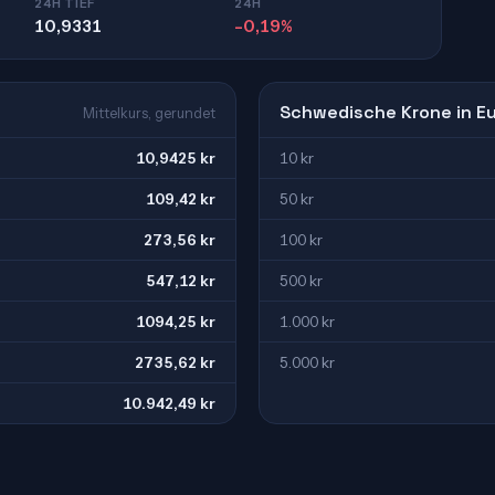
24H TIEF
24H
10,9331
-0,19%
Schwedische Krone in E
Mittelkurs, gerundet
10,9425 kr
10 kr
109,42 kr
50 kr
273,56 kr
100 kr
547,12 kr
500 kr
1094,25 kr
1.000 kr
2735,62 kr
5.000 kr
10.942,49 kr