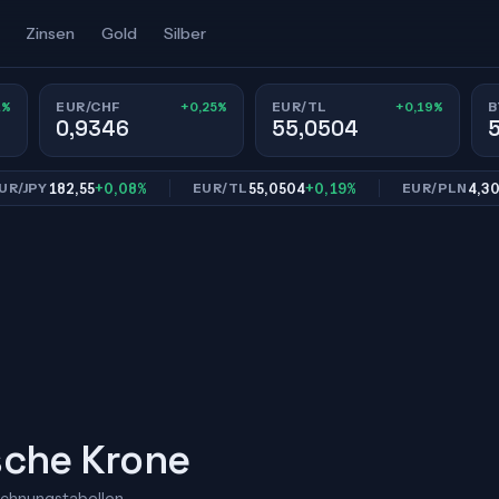
Zinsen
Gold
Silber
1%
+0,25%
+0,19%
EUR/CHF
EUR/TL
B
0,9346
55,0504
182,55
+0,08%
55,0504
+0,19%
4,3022
+0
Y
EUR/TL
EUR/PLN
sche Krone