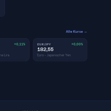
Alle Kurse →
+0,11%
EUR/JPY
+0,00%
182,55
he Lira
Euro – Japanischer Yen