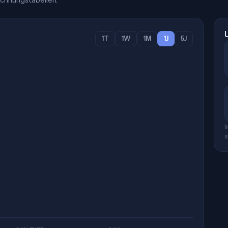
chnungstabellen.
1T
1W
1M
1J
5J
I
s