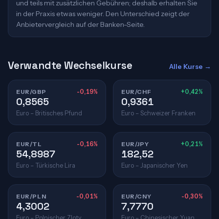
und teils mit zusätzlichen Gebühren; deshalb erhalten Sie
in der Praxis etwas weniger. Den Unterschied zeigt der
Anbietervergleich auf der Banken-Seite.
Verwandte Wechselkurse
Alle Kurse →
EUR/GBP
-0,19%
EUR/CHF
+0,42%
0,8565
0,9361
Euro – Britisches Pfund
Euro – Schweizer Franken
EUR/TL
-0,16%
EUR/JPY
+0,21%
54,8987
182,52
Euro – Türkische Lira
Euro – Japanischer Yen
EUR/PLN
-0,01%
EUR/CNY
-0,30%
4,3002
7,7770
Euro – Polnischer Zloty
Euro – Chinesischer Yuan