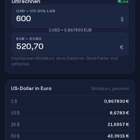
Umrechnen
Live
USD — US-DOLLAR
$
1 USD = 0,867830 EUR
EUR — EURO
€
Interbanken-Mittelkurs, ohne Gebühren. Beide Felder sind
editierbar.
US-Dollar in Euro
Mittelkurs, gerundet
1 $
0,867830 €
10 $
8,6783 €
25 $
21,6957 €
50 $
43,3915 €