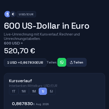
$
€
USD/EUR
600 US-Dollar in Euro
Live-Umrechnung mit Kursverlauf, Rechner und
Umrechnungstabellen.
600 USD =
520,70
€
1 USD =
0,867830
EUR
Teilen:
Teilen
Kursverlauf
Interbanken-Mittelkurs · USD/EUR
1T
1W
1M
1J
5J
0,867830
6. Aug. 2026