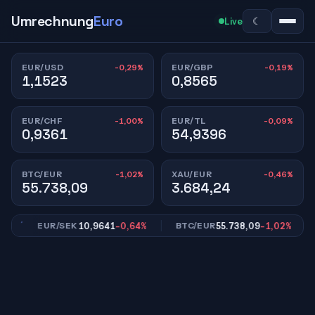
Umrechnung
Euro
☾
Live
-0,29%
-0,19%
EUR/USD
EUR/GBP
1,1523
0,8565
-1,00%
-0,09%
EUR/CHF
EUR/TL
0,9361
54,9396
-1,02%
-0,46%
BTC/EUR
XAU/EUR
55.738,09
3.684,24
10,9641
-0,64%
55.738,09
-1,02%
EUR/SEK
BTC/EUR
E