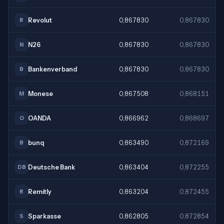
Revolut
0,867830
0,867830
R
N26
0,867830
0,867830
N
Bankenverband
0,867830
0,867830
B
Monese
0,867508
0,868151
M
OANDA
0,866962
0,868697
O
bunq
0,863490
0,872169
B
Deutsche Bank
0,863404
0,872255
DB
Remitly
0,863204
0,872455
R
Sparkasse
0,862805
0,872854
S