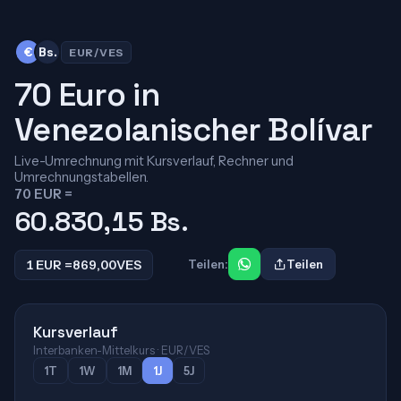
€
Bs.
EUR/VES
70 Euro in
Venezolanischer Bolívar
Live-Umrechnung mit Kursverlauf, Rechner und
Umrechnungstabellen.
70 EUR =
60.830,15
Bs.
1 EUR =
869,00
VES
Teilen:
Teilen
Kursverlauf
Interbanken-Mittelkurs · EUR/VES
1T
1W
1M
1J
5J