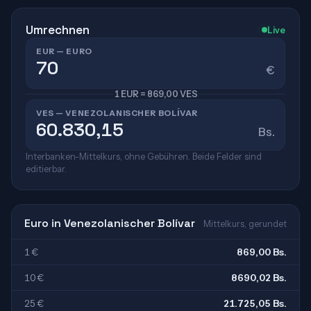
Umrechnen
Live
EUR — EURO
€
1 EUR = 869,00 VES
VES — VENEZOLANISCHER BOLÍVAR
Bs.
Interbanken-Mittelkurs, ohne Gebühren. Beide Felder sind
editierbar.
Euro in Venezolanischer Bolívar
Mittelkurs, gerundet
1 €
869,00 Bs.
10 €
8690,02 Bs.
25 €
21.725,05 Bs.