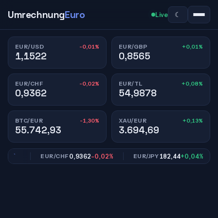
Umrechnung
Euro
☾
Live
-0,01%
+0,01%
EUR/USD
EUR/GBP
1,1522
0,8565
-0,02%
+0,08%
EUR/CHF
EUR/TL
0,9362
54,9878
-1,30%
+0,13%
BTC/EUR
XAU/EUR
55.742,93
3.694,69
01%
0,9362
-0,02%
182,44
+0,04%
EUR/CHF
EUR/JPY
E