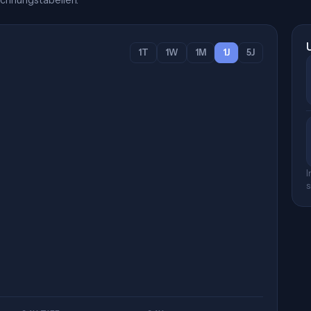
chnungstabellen.
1T
1W
1M
1J
5J
I
s