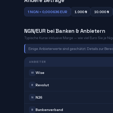
Andere Beträge
1 NGN = 0,000636 EUR
1.000 ₦
10.000 ₦
NGN/EUR bei Banken & Anbietern
Typische Kurse inklusive Marge — wie viel Euro Sie je Nig
Einige Anbieterwerte sind geschätzt. Details zur Ber
ANBIETER
Wise
W
Revolut
R
N26
N
Bankenverband
B