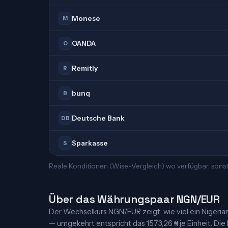
Monese
M
OANDA
O
Remitly
R
bunq
B
Deutsche Bank
DB
Sparkasse
S
Reale Konditionen (Wise-Vergleich) wo verfügbar, sons
Über das Währungspaar NGN/EUR
Der Wechselkurs NGN/EUR zeigt, wie viel ein Nigerianis
— umgekehrt entspricht das 1573,26 ₦ je Einheit. Die 