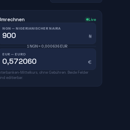
Umrechnen
Live
NGN — NIGERIANISCHER NAIRA
₦
1 NGN = 0,000636 EUR
EUR — EURO
€
nterbanken-Mittelkurs, ohne Gebühren. Beide Felder
ind editierbar.