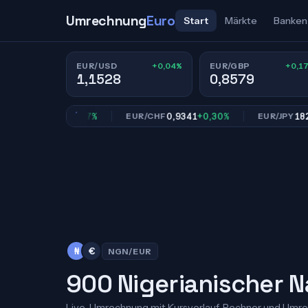
Umrechnung
Euro
Start
Märkte
Banken
+0,04%
+0,1
EUR/USD
EUR/GBP
1,1528
0,8579
0,8579
+0,17%
0,9341
+0,30%
182,61
+0
BP
EUR/CHF
EUR/JPY
₦
€
NGN/EUR
900 Nigerianischer Na