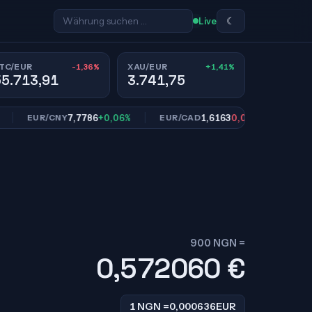
☾
Live
-1,36%
+1,41%
TC/EUR
XAU/EUR
55.713,91
3.741,75
7,7786
+0,06%
1,6163
0,00%
10
EUR/CNY
EUR/CAD
EUR/SEK
900 NGN =
0,572060
€
1 NGN =
0,000636
EUR