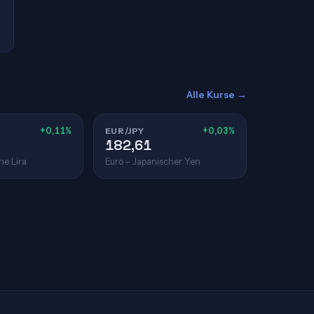
Alle Kurse →
+0,11%
EUR/JPY
+0,03%
182,61
he Lira
Euro – Japanischer Yen