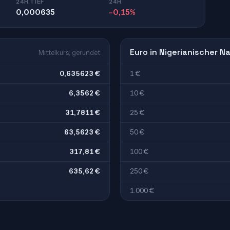
24H TIEF
24H
0,000635
-0,15%
Euro in Nigerianischer Na
Mittelkurs, gerundet
0,635623 €
1 €
6,3562 €
10 €
31,7811 €
25 €
63,5623 €
50 €
317,81 €
100 €
635,62 €
250 €
1.000 €