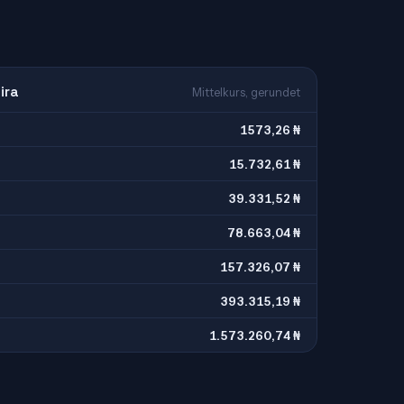
ira
Mittelkurs, gerundet
1573,26 ₦
15.732,61 ₦
39.331,52 ₦
78.663,04 ₦
157.326,07 ₦
393.315,19 ₦
1.573.260,74 ₦