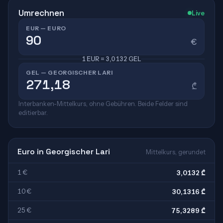
Umrechnen
Live
EUR — EURO
€
1 EUR = 3,0132 GEL
GEL — GEORGISCHER LARI
₾
Interbanken-Mittelkurs, ohne Gebühren. Beide Felder sind
editierbar.
Euro in Georgischer Lari
Mittelkurs, gerundet
1 €
3,0132 ₾
10 €
30,1316 ₾
25 €
75,3289 ₾