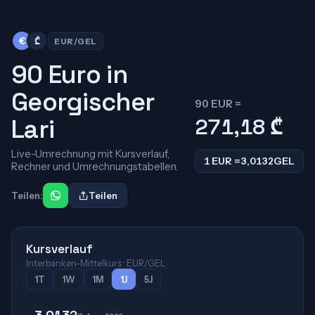
€
₾
EUR/GEL
90 Euro in
Georgischer
90 EUR =
Lari
271,18
₾
Live-Umrechnung mit Kursverlauf,
1 EUR =
3,0132
GEL
Rechner und Umrechnungstabellen.
Teilen:
Teilen
Kursverlauf
Interbanken-Mittelkurs · EUR/GEL
1T
1W
1M
1J
5J
3,0132