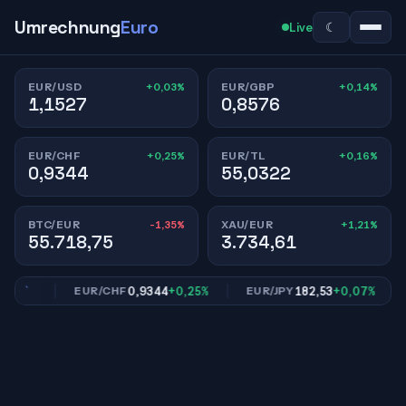
Umrechnung
Euro
☾
Live
+0,03%
+0,14%
EUR/USD
EUR/GBP
1,1527
0,8576
+0,25%
+0,16%
EUR/CHF
EUR/TL
0,9344
55,0322
-1,35%
+1,21%
BTC/EUR
XAU/EUR
55.718,75
3.734,61
14%
0,9344
+0,25%
182,53
+0,07%
EUR/CHF
EUR/JPY
E