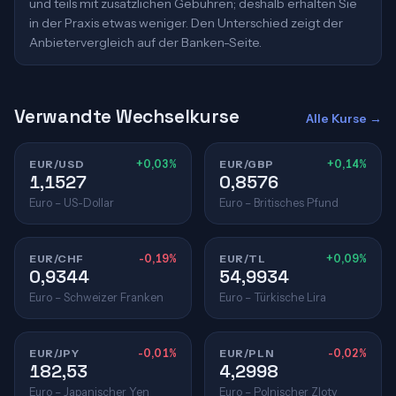
und teils mit zusätzlichen Gebühren; deshalb erhalten Sie
in der Praxis etwas weniger. Den Unterschied zeigt der
Anbietervergleich auf der Banken-Seite.
Verwandte Wechselkurse
Alle Kurse →
EUR/USD
+0,03%
EUR/GBP
+0,14%
1,1527
0,8576
Euro – US-Dollar
Euro – Britisches Pfund
EUR/CHF
-0,19%
EUR/TL
+0,09%
0,9344
54,9934
Euro – Schweizer Franken
Euro – Türkische Lira
EUR/JPY
-0,01%
EUR/PLN
-0,02%
182,53
4,2998
Euro – Japanischer Yen
Euro – Polnischer Zloty