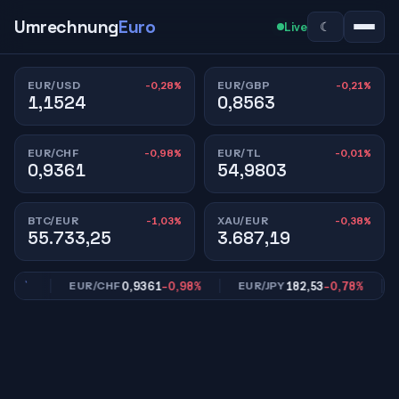
Umrechnung
Euro
☾
Live
-0,28%
-0,21%
EUR/USD
EUR/GBP
1,1524
0,8563
-0,98%
-0,01%
EUR/CHF
EUR/TL
0,9361
54,9803
-1,03%
-0,38%
BTC/EUR
XAU/EUR
55.733,25
3.687,19
21%
0,9361
-0,98%
182,53
-0,78%
EUR/CHF
EUR/JPY
EU