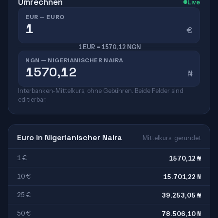
Umrechnen
Live
EUR — EURO
€
1 EUR = 1570,12 NGN
NGN — NIGERIANISCHER NAIRA
₦
Interbanken-Mittelkurs, ohne Gebühren. Beide Felder sind
editierbar.
Euro in Nigerianischer Naira
Mittelkurs, gerundet
1 €
1570,12 ₦
10 €
15.701,22 ₦
25 €
39.253,05 ₦
50 €
78.506,10 ₦