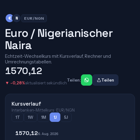
€
₦
EUR/NGN
Euro / Nigerianischer
Naira
Echtzeit-Wechselkurs mit Kursverlauf, Rechner und
Umrechnungstabellen.
1570,12
Teilen:
Teilen
▼ -0,28%
aktualisiert sekündlich
Kursverlauf
Interbanken-Mittelkurs · EUR/NGN
1T
1W
1M
1J
5J
1570,12
6. Aug. 2026