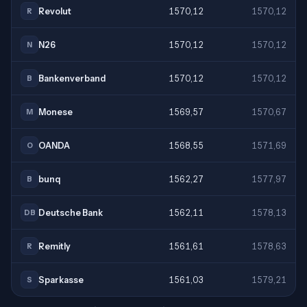
Revolut
1570,12
1570,12
R
N26
1570,12
1570,12
N
Bankenverband
1570,12
1570,12
B
Monese
1569,57
1570,67
M
OANDA
1568,55
1571,69
O
bunq
1562,27
1577,97
B
Deutsche Bank
1562,11
1578,13
DB
Remitly
1561,61
1578,63
R
Sparkasse
1561,03
1579,21
S