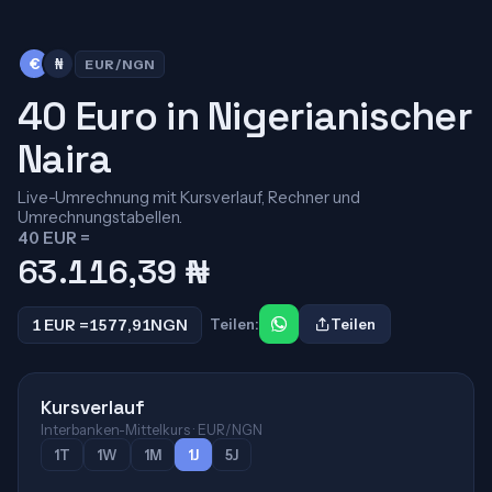
€
₦
EUR/NGN
40 Euro in Nigerianischer
Naira
Live-Umrechnung mit Kursverlauf, Rechner und
Umrechnungstabellen.
40 EUR =
63.116,39
₦
1 EUR =
1577,91
NGN
Teilen:
Teilen
Kursverlauf
Interbanken-Mittelkurs · EUR/NGN
1T
1W
1M
1J
5J