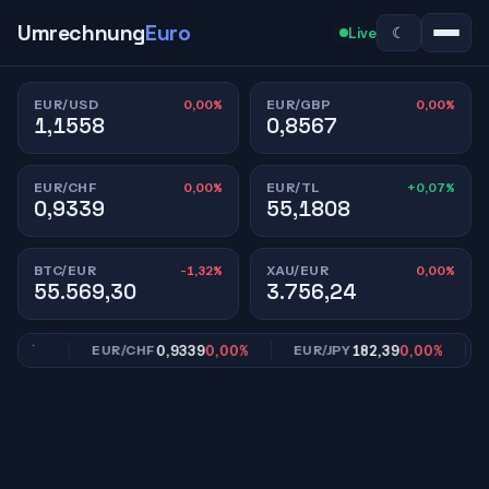
Umrechnung
Euro
☾
Live
0,00%
0,00%
EUR/USD
EUR/GBP
1,1558
0,8567
0,00%
+0,07%
EUR/CHF
EUR/TL
0,9339
55,1808
-1,32%
0,00%
BTC/EUR
XAU/EUR
55.569,30
3.756,24
,00%
0,9339
0,00%
182,39
0,00%
EUR/CHF
EUR/JPY
EU