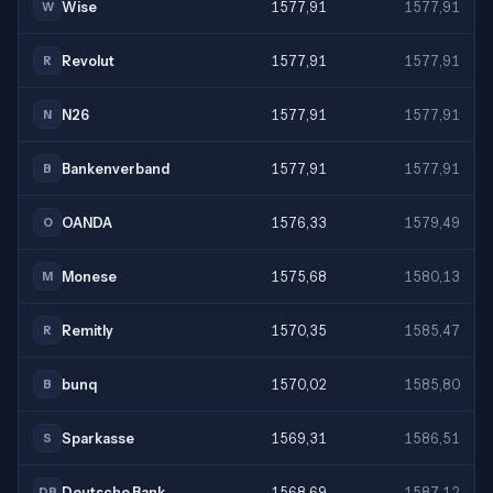
Wise
1577,91
1577,91
W
Revolut
1577,91
1577,91
R
N26
1577,91
1577,91
N
Bankenverband
1577,91
1577,91
B
OANDA
1576,33
1579,49
O
Monese
1575,68
1580,13
M
Remitly
1570,35
1585,47
R
bunq
1570,02
1585,80
B
Sparkasse
1569,31
1586,51
S
Deutsche Bank
1568,69
1587,12
DB