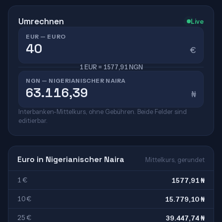
Umrechnen
Live
EUR — EURO
€
1 EUR = 1577,91 NGN
NGN — NIGERIANISCHER NAIRA
₦
Interbanken-Mittelkurs, ohne Gebühren. Beide Felder sind
editierbar.
Euro in Nigerianischer Naira
Mittelkurs, gerundet
1 €
1577,91 ₦
10 €
15.779,10 ₦
25 €
39.447,74 ₦