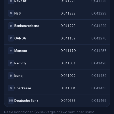
Revolut
0,041229
0,041229
R
N26
0,041229
0,041229
N
Bankenverband
0,041229
0,041229
B
OANDA
0,041187
0,041270
O
Monese
0,041170
0,041287
M
Remitly
0,041031
0,041426
R
bunq
0,041022
0,041435
B
Sparkasse
0,041004
0,041453
S
Deutsche Bank
0,040988
0,041469
DB
Reale Konditionen (Wise-Vergleich) wo verfügbar, sonst