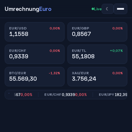
Umrechnung
Euro
☾
Live
0,00%
0,00%
EUR/USD
EUR/GBP
1,1558
0,8567
0,00%
+0,07%
EUR/CHF
EUR/TL
0,9339
55,1808
-1,32%
0,00%
BTC/EUR
XAU/EUR
55.569,30
3.756,24
0,8567
0,00%
0,9339
0,00%
182,39
0,00
P
EUR/CHF
EUR/JPY