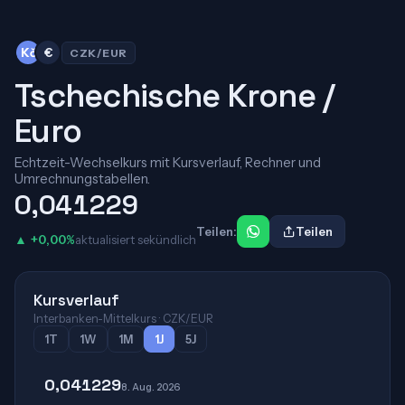
Kč
€
CZK/EUR
Tschechische Krone /
Euro
Echtzeit-Wechselkurs mit Kursverlauf, Rechner und
Umrechnungstabellen.
0,041229
Teilen:
Teilen
▲ +0,00%
aktualisiert sekündlich
Kursverlauf
Interbanken-Mittelkurs · CZK/EUR
1T
1W
1M
1J
5J
0,041229
8. Aug. 2026