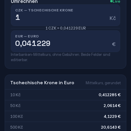
Umrechnen
Live
CZK — TSCHECHISCHE KRONE
Kč
1 CZK = 0,041229 EUR
EUR — EURO
€
Interbanken-Mittelkurs, ohne Gebühren. Beide Felder sind
editierbar.
Tschechische Krone in Euro
Mittelkurs, gerundet
10 Kč
0,412285 €
50 Kč
2,0614 €
100 Kč
4,1229 €
500 Kč
20,6143 €