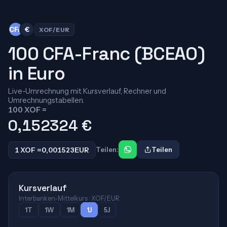
CFA
€
XOF/EUR
100 CFA-Franc (BCEAO)
in Euro
Live-Umrechnung mit Kursverlauf, Rechner und
Umrechnungstabellen.
100 XOF =
0,152324
€
1 XOF =
0,001523
EUR
Teilen:
Teilen
Kursverlauf
Interbanken-Mittelkurs · XOF/EUR
1T
1W
1M
1J
5J