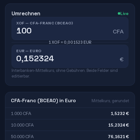
Umrechnen
Live
XOF — CFA-FRANC (BCEAO)
CFA
1 XOF = 0,001523 EUR
EUR — EURO
€
Interbanken-Mittelkurs, ohne Gebühren. Beide Felder sind
editierbar.
CFA-Franc (BCEAO) in Euro
Mittelkurs, gerundet
1.000 CFA
1,5232 €
10.000 CFA
15,2324 €
50.000 CFA
76,1621 €