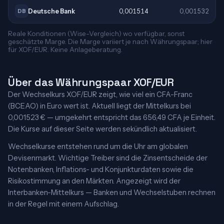
Deutsche Bank
0,001514
0,001532
DB
Reale Konditionen (Wise-Vergleich) wo verfügbar, sonst
geschätzte Marge. Die Marge variiert je nach Währungspaar; hier
für XOF/EUR. Keine Anlageberatung.
Über das Währungspaar XOF/EUR
Der Wechselkurs XOF/EUR zeigt, wie viel ein CFA-Franc
(BCEAO) in Euro wert ist. Aktuell liegt der Mittelkurs bei
0,001523 € — umgekehrt entspricht das 656,49 CFA je Einheit.
Die Kurse auf dieser Seite werden sekündlich aktualisiert.
Wechselkurse entstehen rund um die Uhr am globalen
Devisenmarkt. Wichtige Treiber sind die Zinsentscheide der
Notenbanken, Inflations- und Konjunkturdaten sowie die
Risikostimmung an den Märkten. Angezeigt wird der
Interbanken-Mittelkurs — Banken und Wechselstuben rechnen
in der Regel mit einem Aufschlag.