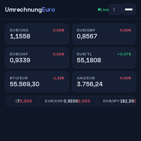
Umrechnung
Euro
☾
Live
0,00%
0,00%
EUR/USD
EUR/GBP
1,1558
0,8567
0,00%
+0,07%
EUR/CHF
EUR/TL
0,9339
55,1808
-1,32%
0,00%
BTC/EUR
XAU/EUR
55.569,30
3.756,24
0,8567
0,00%
0,9339
0,00%
182,39
0,00%
EUR/CHF
EUR/JPY