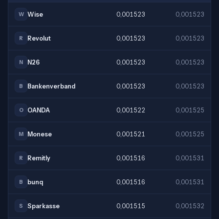
Wise
0,001523
0,001523
W
Revolut
0,001523
0,001523
R
N26
0,001523
0,001523
N
Bankenverband
0,001523
0,001523
B
OANDA
0,001522
0,001525
O
Monese
0,001521
0,001525
M
Remitly
0,001516
0,001531
R
bunq
0,001516
0,001531
B
Sparkasse
0,001515
0,001532
S