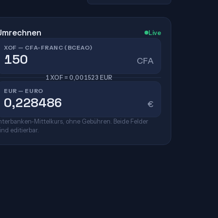
Umrechnen
Live
XOF — CFA-FRANC (BCEAO)
CFA
1 XOF = 0,001523 EUR
EUR — EURO
€
nterbanken-Mittelkurs, ohne Gebühren. Beide Felder
ind editierbar.