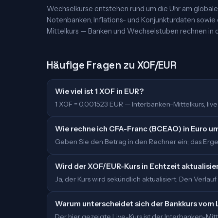
Wechselkurse entstehen rund um die Uhr am globalen
Notenbanken, Inflations- und Konjunkturdaten sowie
Mittelkurs — Banken und Wechselstuben rechnen in d
Häufige Fragen zu XOF/EUR
Wie viel ist 1 XOF in EUR?
1 XOF = 0,001523 EUR — Interbanken-Mittelkurs, live a
Wie rechne ich CFA-Franc (BCEAO) in Euro u
Geben Sie den Betrag in den Rechner ein; das Ergebn
Wird der XOF/EUR-Kurs in Echtzeit aktualisie
Ja, der Kurs wird sekündlich aktualisiert. Den Verlauf
Warum unterscheidet sich der Bankkurs vom 
Der hier gezeigte Live-Kurs ist der Interbanken-M