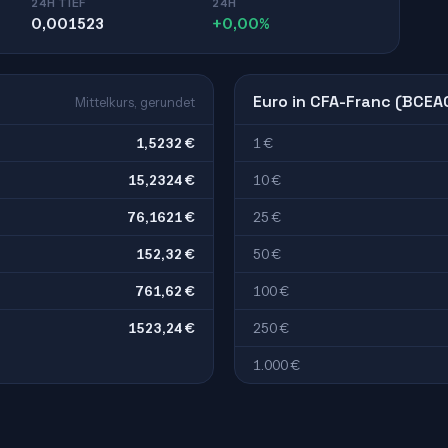
24H TIEF
24H
0,001523
+0,00%
Euro in CFA-Franc (BCEA
Mittelkurs, gerundet
1,5232 €
1 €
15,2324 €
10 €
76,1621 €
25 €
152,32 €
50 €
761,62 €
100 €
1523,24 €
250 €
1.000 €