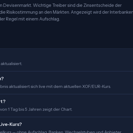
 Devisenmarkt. Wichtige Treiber sind die Zinsentscheide der
 die Risikostimmung an den Märkten. Angezeigt wird der Interbanke
er Regel mit einem Aufschlag.
ktualisiert.
m?
is aktualisiert sich live mit dem aktuellen XOF/EUR-Kurs.
rt?
 von 1 Tag bis 5 Jahren zeigt der Chart.
Live-Kurs?
ittelkurs — ohne Aufschlag. Banken, Wechselstuben und Anbieter