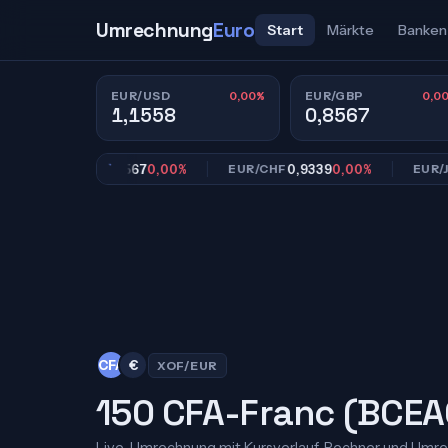
Umrechnung
Euro
Start
Märkte
Banken
0,00%
0,0
EUR/USD
EUR/GBP
1,1558
0,8567
0,8567
0,00%
0,9339
0,00%
18
EUR/GBP
EUR/CHF
EUR/JPY
CFA
€
XOF/EUR
150 CFA-Franc (BCEAO