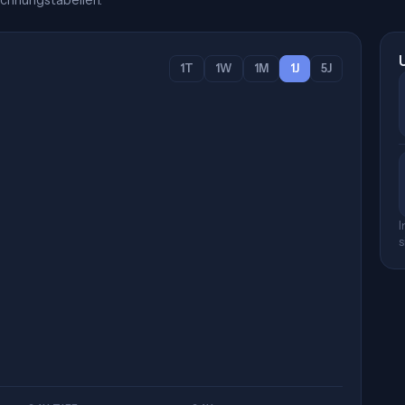
chnungstabellen.
1T
1W
1M
1J
5J
I
s