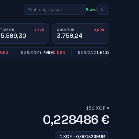
☾
Live
-1,32%
0,00%
TC/EUR
XAU/EUR
55.569,30
3.756,24
7,7989
0,00%
1,6113
0,00%
EUR/CNY
EUR/CAD
EUR/S
150 XOF =
0,228486
€
1 XOF =
0,001523
EUR