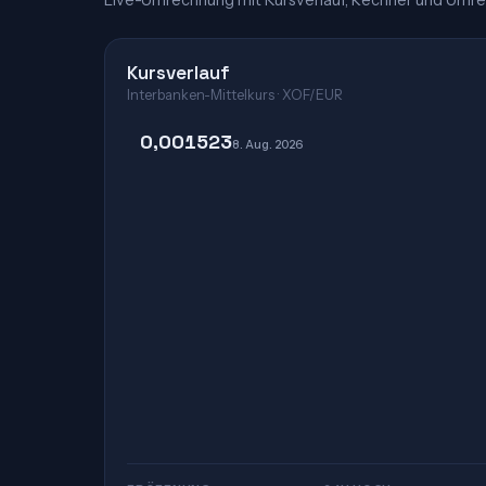
Live-Umrechnung mit Kursverlauf, Rechner und Umre
Kursverlauf
Interbanken-Mittelkurs · XOF/EUR
0,001523
8. Aug. 2026