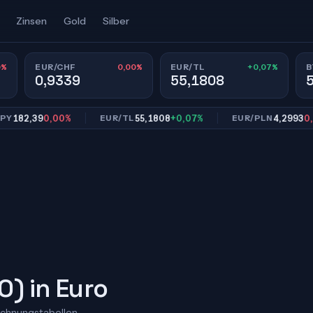
Zinsen
Gold
Silber
0%
0,00%
+0,07%
EUR/CHF
EUR/TL
B
0,9339
55,1808
2,39
0,00%
55,1808
+0,07%
4,2993
0,00%
EUR/TL
EUR/PLN
) in Euro