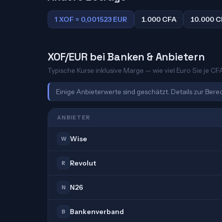
1 XOF = 0,001523 EUR
1.000 CFA
10.000 C
XOF/EUR bei Banken & Anbietern
Typische Kurse inklusive Marge — wie viel Euro Sie je C
Einige Anbieterwerte sind geschätzt. Details zur Ber
ANBIETER
Wise
W
Revolut
R
N26
N
Bankenverband
B