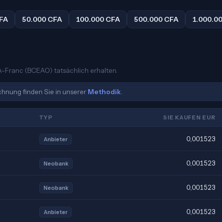
FA
50.000 CFA
100.000 CFA
500.000 CFA
1.000.0
FA-Franc (BCEAO) tatsächlich erhalten.
echnung finden Sie in unserer
Methodik
.
TYP
SIE KAUFEN EUR
0,001523
Anbieter
0,001523
Neobank
0,001523
Neobank
0,001523
Anbieter