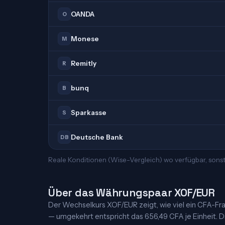
OANDA
O
Monese
M
Remitly
R
bunq
B
Sparkasse
S
Deutsche Bank
DB
Reale Konditionen (Wise-Vergleich) wo verfügbar, sonst
Über das Währungspaar XOF/EUR
Der Wechselkurs XOF/EUR zeigt, wie viel ein CFA-Franc
— umgekehrt entspricht das 656,49 CFA je Einheit. Di