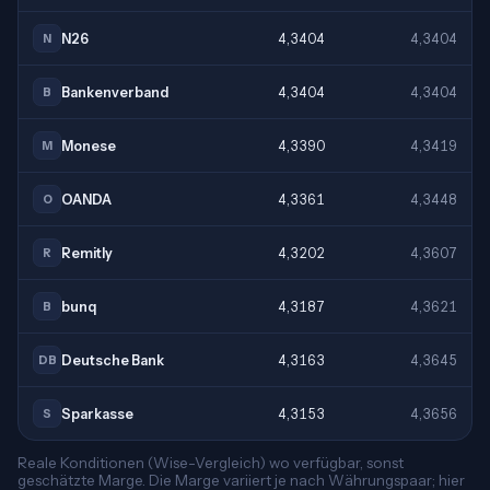
N26
4,3404
4,3404
N
Bankenverband
4,3404
4,3404
B
Monese
4,3390
4,3419
M
OANDA
4,3361
4,3448
O
Remitly
4,3202
4,3607
R
bunq
4,3187
4,3621
B
Deutsche Bank
4,3163
4,3645
DB
Sparkasse
4,3153
4,3656
S
Reale Konditionen (Wise-Vergleich) wo verfügbar, sonst
geschätzte Marge. Die Marge variiert je nach Währungspaar; hier