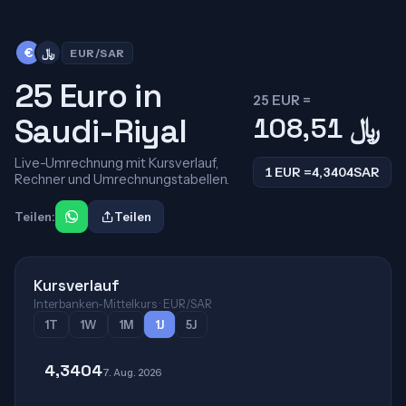
﷼
€
EUR/SAR
25 Euro in
25 EUR =
Saudi-Riyal
108,51
﷼
Live-Umrechnung mit Kursverlauf,
1 EUR =
4,3404
SAR
Rechner und Umrechnungstabellen.
Teilen:
Teilen
Kursverlauf
Interbanken-Mittelkurs · EUR/SAR
1T
1W
1M
1J
5J
4,3404
7. Aug. 2026