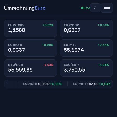
Umrechnung
Euro
☾
Live
+0,32%
+0,03%
EUR/USD
EUR/GBP
1,1560
0,8567
+0,90%
+0,44%
EUR/CHF
EUR/TL
0,9337
55,1874
-1,63%
+1,65%
BTC/EUR
XAU/EUR
55.559,69
3.750,55
,03%
0,9337
+0,90%
182,00
+0,94%
EUR/CHF
EUR/JPY