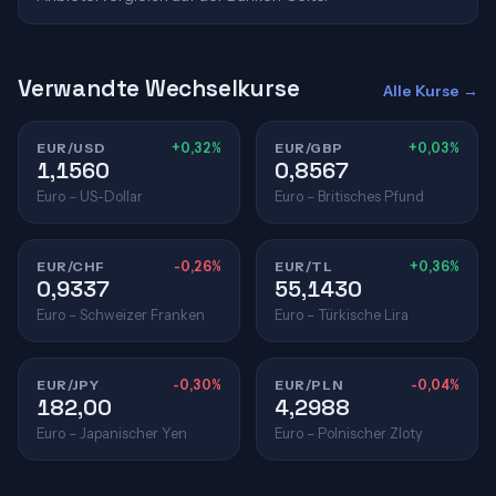
Verwandte Wechselkurse
Alle Kurse →
EUR/USD
+0,32%
EUR/GBP
+0,03%
1,1560
0,8567
Euro – US-Dollar
Euro – Britisches Pfund
EUR/CHF
-0,26%
EUR/TL
+0,36%
0,9337
55,1430
Euro – Schweizer Franken
Euro – Türkische Lira
EUR/JPY
-0,30%
EUR/PLN
-0,04%
182,00
4,2988
Euro – Japanischer Yen
Euro – Polnischer Zloty