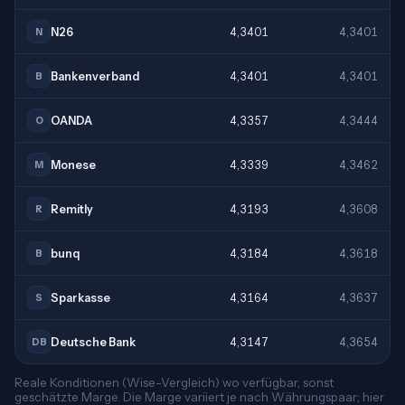
N26
4,3401
4,3401
N
Bankenverband
4,3401
4,3401
B
OANDA
4,3357
4,3444
O
Monese
4,3339
4,3462
M
Remitly
4,3193
4,3608
R
bunq
4,3184
4,3618
B
Sparkasse
4,3164
4,3637
S
Deutsche Bank
4,3147
4,3654
DB
Reale Konditionen (Wise-Vergleich) wo verfügbar, sonst
geschätzte Marge. Die Marge variiert je nach Währungspaar; hier