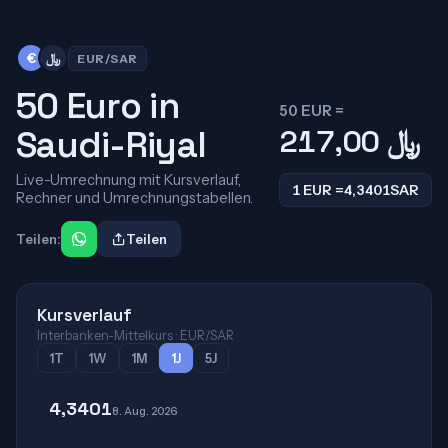
﷼
€
EUR/SAR
50 Euro in
50 EUR =
Saudi-Riyal
217,00
﷼
Live-Umrechnung mit Kursverlauf,
1 EUR =
4,3401
SAR
Rechner und Umrechnungstabellen.
Teilen:
Teilen
Kursverlauf
Interbanken-Mittelkurs · EUR/SAR
1T
1W
1M
1J
5J
4,3401
8. Aug. 2026