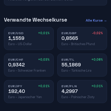
Verwandte Wechselkurse
Alle Kurse →
EUR/USD
+0,01%
EUR/GBP
-0,02%
1,1559
0,8565
Euro – US-Dollar
Euro – Britisches Pfund
EUR/CHF
+0,03%
EUR/TL
+0,08%
0,9342
55,1869
Euro – Schweizer Franken
Euro – Türkische Lira
EUR/JPY
+0,01%
EUR/PLN
+0,01%
182,40
4,2997
Euro – Japanischer Yen
Euro – Polnischer Zloty