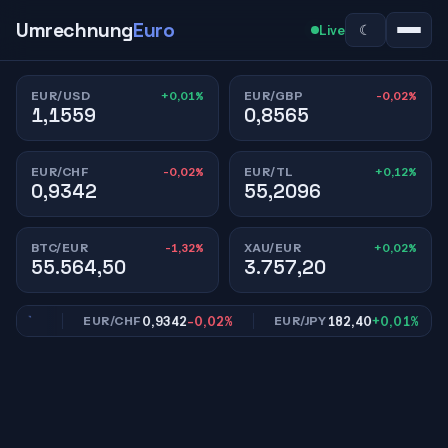
Umrechnung
Euro
☾
Live
+0,01%
-0,02%
EUR/USD
EUR/GBP
1,1559
0,8565
-0,02%
+0,12%
EUR/CHF
EUR/TL
0,9342
55,2096
-1,32%
+0,02%
BTC/EUR
XAU/EUR
55.564,50
3.757,20
,02%
0,9342
-0,02%
182,40
+0,01%
EUR/CHF
EUR/JPY